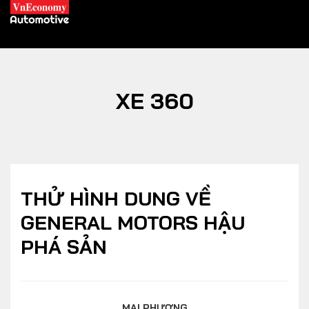
XE 360
XE XANH
Xe khác
Trang chủ
Hybrid
Tiêu điểm
THỬ HÌNH DUNG VỀ
Xe điện
GENERAL MOTORS HẬU
PHÁ SẢN
THỊ TRƯỜNG XE
DOANH NGHIỆP
Chính sách
Thương hiệu
MAI PHƯƠNG