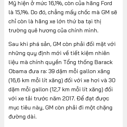
Mỹ hiện ở mức 16,1%, còn của hãng Ford
là 15,1%. Do đó, chẳng mấy chốc mà GM sẽ
chỉ còn là hãng xe lớn thứ ba tại thị
trường quê hương của chính mình.
Sau khi phá sản, GM còn phải đối mặt với
những quy định mới về tiết kiệm nhiên
liệu mà chính quyền Tổng thống Barack
Obama đưa ra: 39 dặm mỗi gallon xăng
(16,6 km mỗi lít xăng) đối với xe hơi và 30
dặm mỗi gallon (12,7 km mỗi lít xăng) đối
với xe tải trước năm 2017. Để đạt được
mục tiêu này, GM còn phải đi một chặng
đường dài.