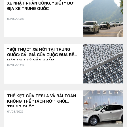
XE NHẬT PHẢN CÔNG, “SIẾT” DƯ
ĐỊA XE TRUNG QUỐC
03/08/2026
“BỘI THỰC” XE MỚI TẠI TRUNG
QUỐC: CÁI GIÁ CỦA CUỘC ĐUA BẺ
GÃY CHU KỲ SẢN PHẨM
02/08/2026
THẾ KẸT CỦA TESLA VÀ BÀI TOÁN
KHÔNG THỂ "TÁCH RỜI" KHỎI
TRUNG QUỐC
01/08/2026