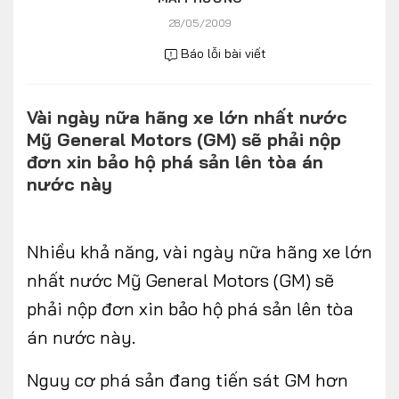
Số liệu thị trường
Nhân vật
28/05/2009
Nhịp sống thị trường
Quản trị
Báo lỗi bài viết
MULTIMEDIA
Vài ngày nữa hãng xe lớn nhất nước
Mỹ General Motors (GM) sẽ phải nộp
Infographics
đơn xin bảo hộ phá sản lên tòa án
nước này
Album ảnh
Video
Nhiều khả năng, vài ngày nữa hãng xe lớn
TRA CỨU XE
nhất nước Mỹ General Motors (GM) sẽ
phải nộp đơn xin bảo hộ phá sản lên tòa
HÃNG XE
MODEL
án nước này.
Nguy cơ phá sản đang tiến sát GM hơn
DÒNG XE