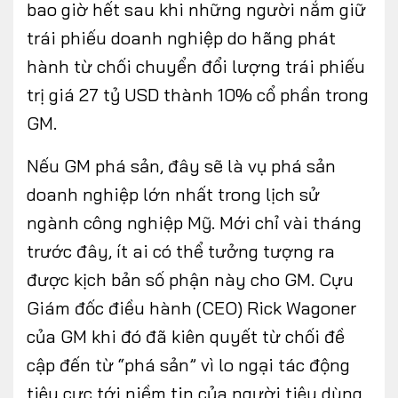
bao giờ hết sau khi những người nắm giữ
trái phiếu doanh nghiệp do hãng phát
hành từ chối chuyển đổi lượng trái phiếu
FOLLOW US
trị giá 27 tỷ USD thành 10% cổ phần trong
GM.
Nếu GM phá sản, đây sẽ là vụ phá sản
Facebook
Youtube
doanh nghiệp lớn nhất trong lịch sử
CONTACT US
ngành công nghiệp Mỹ. Mới chỉ vài tháng
trước đây, ít ai có thể tưởng tượng ra
0972271616
được kịch bản số phận này cho GM. Cựu
ngocvu.vneconomy@gmail.com
Giám đốc điều hành (CEO) Rick Wagoner
của GM khi đó đã kiên quyết từ chối đề
cập đến từ “phá sản” vì lo ngại tác động
tiêu cực tới niềm tin của người tiêu dùng