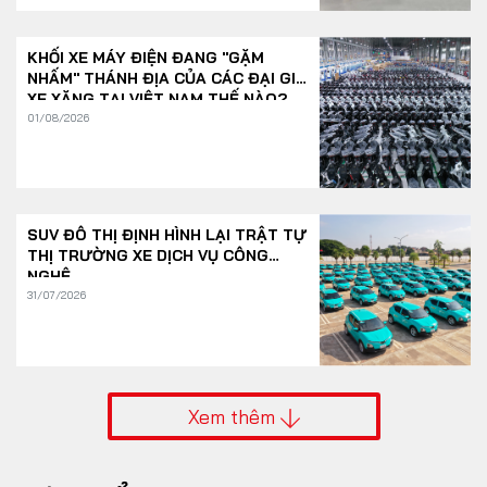
KHỐI XE MÁY ĐIỆN ĐANG "GẶM
NHẤM" THÁNH ĐỊA CỦA CÁC ĐẠI GIA
XE XĂNG TẠI VIỆT NAM THẾ NÀO?
01/08/2026
SUV ĐÔ THỊ ĐỊNH HÌNH LẠI TRẬT TỰ
THỊ TRƯỜNG XE DỊCH VỤ CÔNG
NGHỆ
31/07/2026
Xem thêm