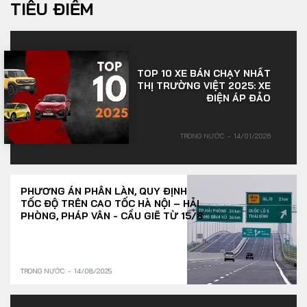
TIÊU ĐIỂM
TOP 10 XE BÁN CHẠY NHẤT
THỊ TRƯỜNG VIỆT 2025: XE
ĐIỆN ÁP ĐẢO
TRONG NƯỚC
14/01/2026
PHƯƠNG ÁN PHÂN LÀN, QUY ĐỊNH
TỐC ĐỘ TRÊN CAO TỐC HÀ NỘI – HẢI
PHÒNG, PHÁP VÂN - CẦU GIẼ TỪ 15/8
TRONG NƯỚC
14/08/2025