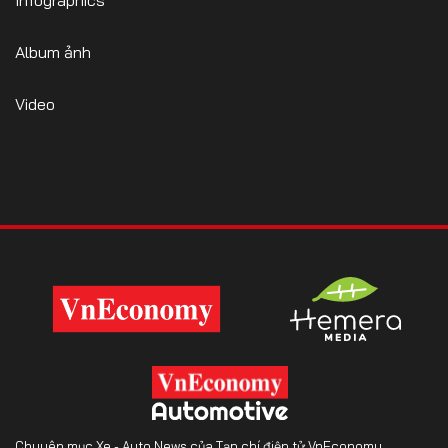
Album ảnh
Video
Chuyên mục Xe - Auto News của Tạp chí điện tử VnEconomy