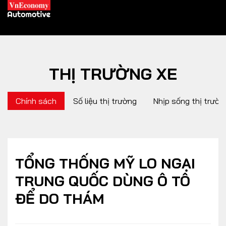
THỊ TRƯỜNG XE
XE XANH
Chính sách
Số liệu thị trường
Nhịp sống thị trườn
Xe khác
Trang chủ
Hybrid
Tiêu điểm
Xe điện
TỔNG THỐNG MỸ LO NGẠI
TRUNG QUỐC DÙNG Ô TÔ
THỊ TRƯỜNG XE
DOANH NGHIỆP
ĐỂ DO THÁM
Chính sách
Thương hiệu