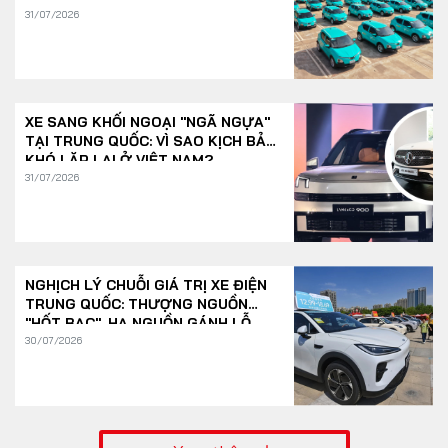
31/07/2026
XE SANG KHỐI NGOẠI "NGÃ NGỰA"
TẠI TRUNG QUỐC: VÌ SAO KỊCH BẢN
KHÓ LẶP LẠI Ở VIỆT NAM?
31/07/2026
NGHỊCH LÝ CHUỖI GIÁ TRỊ XE ĐIỆN
TRUNG QUỐC: THƯỢNG NGUỒN
"HỐT BẠC", HẠ NGUỒN GÁNH LỖ
30/07/2026