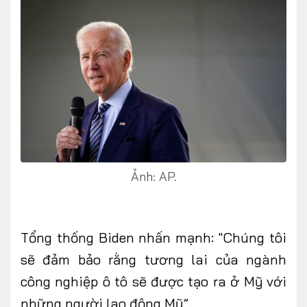
FOLLOW US
Facebook
Youtube
CONTACT US
Ảnh: AP.
0972271616
ngocvu.vneconomy@gmail.com
Tổng thống Biden nhấn mạnh: "Chúng tôi
sẽ đảm bảo rằng tương lai của ngành
công nghiệp ô tô sẽ được tạo ra ở Mỹ với
những người lao động Mỹ”.