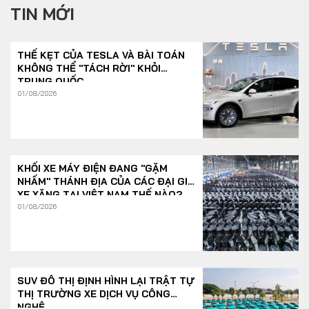
TIN MỚI
THẾ KẸT CỦA TESLA VÀ BÀI TOÁN
KHÔNG THỂ "TÁCH RỜI" KHỎI
TRUNG QUỐC
01/08/2026
KHỐI XE MÁY ĐIỆN ĐANG "GẶM
NHẤM" THÁNH ĐỊA CỦA CÁC ĐẠI GIA
XE XĂNG TẠI VIỆT NAM THẾ NÀO?
01/08/2026
SUV ĐÔ THỊ ĐỊNH HÌNH LẠI TRẬT TỰ
THỊ TRƯỜNG XE DỊCH VỤ CÔNG
NGHỆ