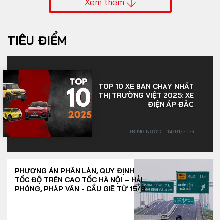
Xem thêm
TIÊU ĐIỂM
TOP 10 XE BÁN CHẠY NHẤT
THỊ TRƯỜNG VIỆT 2025: XE
ĐIỆN ÁP ĐẢO
TRONG NƯỚC
14/01/2026
PHƯƠNG ÁN PHÂN LÀN, QUY ĐỊNH
TỐC ĐỘ TRÊN CAO TỐC HÀ NỘI – HẢI
PHÒNG, PHÁP VÂN - CẦU GIẼ TỪ 15/8