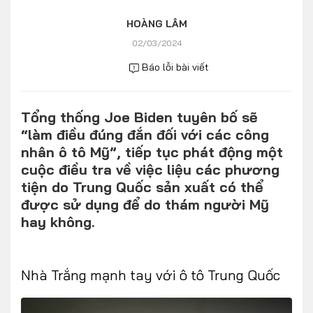
Số liệu thị trường
Nhân vật
HOÀNG LÂM
Nhịp sống thị trường
Quản trị
02/03/2024
Báo lỗi bài viết
MULTIMEDIA
Tổng thống Joe Biden tuyên bố sẽ
Infographics
“làm điều đúng đắn đối với các công
Album ảnh
nhân ô tô Mỹ”, tiếp tục phát động một
cuộc điều tra về việc liệu các phương
Video
tiện do Trung Quốc sản xuất có thể
được sử dụng để do thám người Mỹ
TRA CỨU XE
hay không.
HÃNG XE
MODEL
Nhà Trắng mạnh tay với ô tô Trung Quốc
DÒNG XE