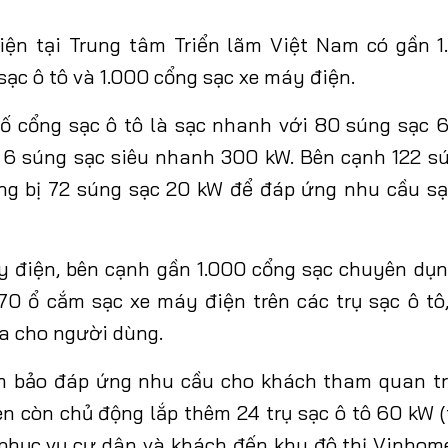
iện tại Trung tâm Triển lãm Việt Nam có gần 1
ạc ô tô và 1.000 cổng sạc xe máy điện.
số cổng sạc ô tô là sạc nhanh với 80 súng sạc 
 6 súng sạc siêu nhanh 300 kW. Bên cạnh 122 s
ng bị 72 súng sạc 20 kW để đáp ứng nhu cầu s
y điện, bên cạnh gần 1.000 cổng sạc chuyên dụn
70 ổ cắm sạc xe máy điện trên các trụ sạc ô t
đa cho người dùng.
m bảo đáp ứng nhu cầu cho khách tham quan tr
en còn chủ động lắp thêm 24 trụ sạc ô tô 60 kW 
 phục vụ cư dân và khách đến khu đô thị Vinhom