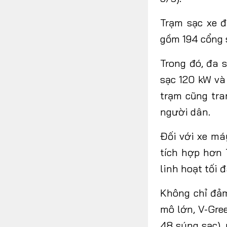
Trạm sạc xe đ
gồm 194 cổng s
Trong đó, đa 
sạc 120 kW và
trạm cũng tra
người dân.
Đối với xe má
tích hợp hơn 
linh hoạt tối 
Không chỉ đả
mô lớn, V-Gre
48 súng sạc),