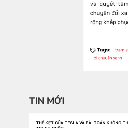
và quyết tâm
chuyển đổi xa
rộng khắp phục
Tags:
trạm s
di chuyển xanh
TIN MỚI
THẾ KẸT CỦA TESLA VÀ BÀI TOÁN KHÔNG TH