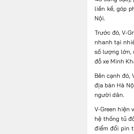
liền kề, góp 
Nội.
Trước đó, V-G
nhanh tại nhiề
số lượng lớn,
đỗ xe Minh Kha
Bên cạnh đó, 
địa bàn Hà Nộ
người dân.
V-Green hiện 
hệ thống tủ đổ
điểm đổi pin 