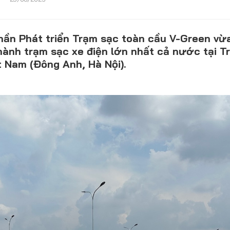
hần Phát triển Trạm sạc toàn cầu V-Green vừ
CONTACT US
hành trạm sạc xe điện lớn nhất cả nước tại T
t Nam (Đông Anh, Hà Nội).
0972271616
ngocvu.vneconomy@gmail.com