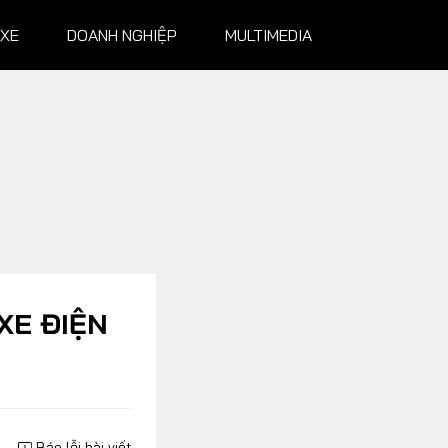
 XE
DOANH NGHIỆP
MULTIMEDIA
NGHIỆP
MULTIMEDIA
Infographics
Album ảnh
Video
XE ĐIỆN
Báo lỗi bài viết