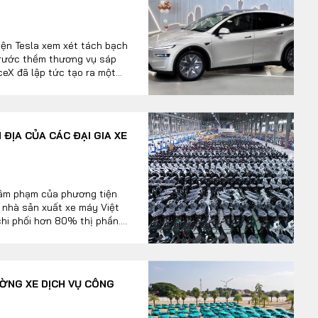
điện Tesla xem xét tách bạch
trước thềm thương vụ sáp
ceX đã lập tức tạo ra một
 ô tô toàn cầu.
ĐỊA CỦA CÁC ĐẠI GIA XE
 xâm phạm của phương tiện
c nhà sản xuất xe máy Việt
chi phối hơn 80% thị phần.
 bị xáo trộn toàn diện.
ƯỜNG XE DỊCH VỤ CÔNG