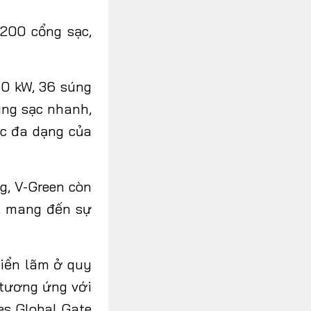
.200 cổng sạc,
60 kW, 36 súng
úng sạc nhanh,
ạc đa dạng của
g, V-Green còn
ô, mang đến sự
iển lãm ở quy
(tương ứng với
es Global Gate