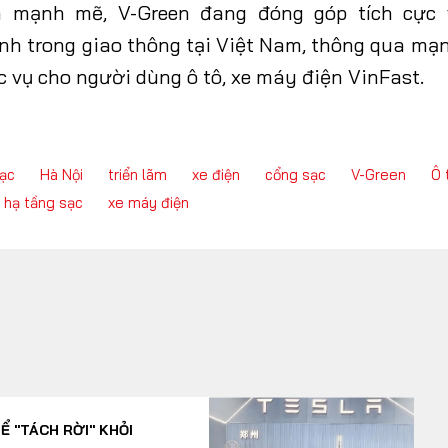
 mạnh mẽ, V-Green đang đóng góp tích cực 
nh trong giao thông tại Việt Nam, thông qua mạn
 vụ cho người dùng ô tô, xe máy điện VinFast.
ạc
Hà Nội
triển lãm
xe điện
cổng sạc
V-Green
Ô 
hạ tầng sạc
xe máy điện
Ể "TÁCH RỜI" KHỎI