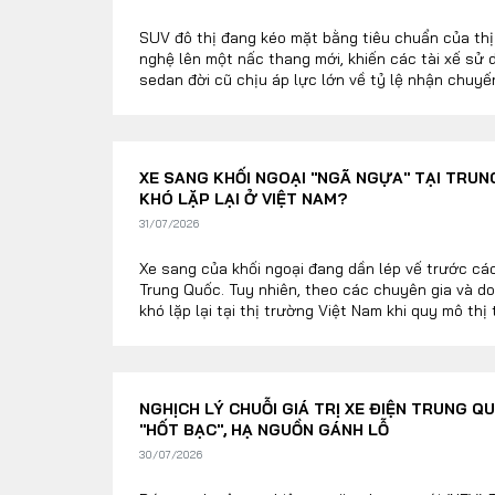
SUV đô thị đang kéo mặt bằng tiêu chuẩn của thị
nghệ lên một nấc thang mới, khiến các tài xế sử 
sedan đời cũ chịu áp lực lớn về tỷ lệ nhận chuyế
XE SANG KHỐI NGOẠI "NGÃ NGỰA" TẠI TRUNG
KHÓ LẶP LẠI Ở VIỆT NAM?
31/07/2026
Xe sang của khối ngoại đang dần lép vế trước các
Trung Quốc. Tuy nhiên, theo các chuyên gia và do
khó lặp lại tại thị trường Việt Nam khi quy mô thị
cơ cấu khách hàng có nhiều khác biệt.
NGHỊCH LÝ CHUỖI GIÁ TRỊ XE ĐIỆN TRUNG 
"HỐT BẠC", HẠ NGUỒN GÁNH LỖ
30/07/2026