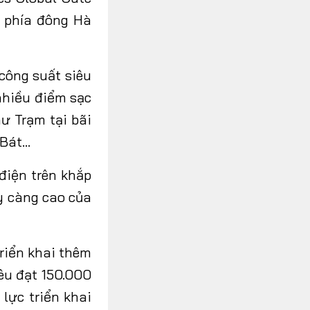
i phía đông Hà
công suất siêu
 nhiều điểm sạc
ư Trạm tại bãi
 Bát…
điện trên khắp
y càng cao của
riển khai thêm
iêu đạt 150.000
lực triển khai