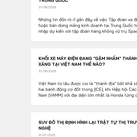
TRUNG QUỐC
01/08/2026
Những tin đồn rò rỉ gần đây về việc Tập đoàn xe 
hoặc bán dừng mảng kinh doanh tại Trung Quốc 
nhập dự kiến với tập đoàn hàng không vũ trụ Spa
làn sóng chấn động trong giới đầu tư công nghiệp
KHỐI XE MÁY ĐIỆN ĐANG "GẶM NHẤM" THÁNH 
XĂNG TẠI VIỆT NAM THẾ NÀO?
01/08/2026
Việt Nam từ lâu được coi là "thánh địa" bất khả
hai bánh động cơ đốt trong (ICE), khi Hiệp hội Cá
Nam (VAMM) với đại diện lớn nhất là Honda từng 
Tuy nhiên, tính đến tháng 7/2026, cục diện này đã
SUV ĐÔ THỊ ĐỊNH HÌNH LẠI TRẬT TỰ THỊ TR
NGHỆ
31/07/2026