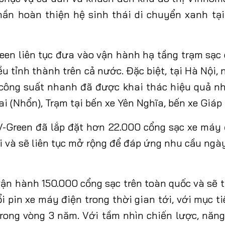
phần hoàn thiện hệ sinh thái di chuyển xanh tạ
reen liên tục đưa vào vận hành hạ tầng trạm sạc 
u tỉnh thành trên cả nước. Đặc biệt, tại Hà Nội,
 công suất nhanh đã được khai thác hiệu quả nh
i (Nhổn), Trạm tại bến xe Yên Nghĩa, bến xe Giáp
V-Green đã lắp đặt hơn 22.000 cổng sạc xe máy 
i và sẽ liên tục mở rộng để đáp ứng nhu cầu ngà
vận hành 150.000 cổng sạc trên toàn quốc và sẽ t
i pin xe máy điện trong thời gian tới, với mục t
trong vòng 3 năm. Với tầm nhìn chiến lược, năng 