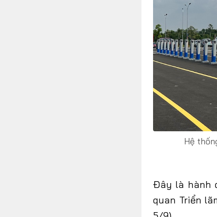
Hệ thống
Đây là hành 
quan Triển lã
5/9).