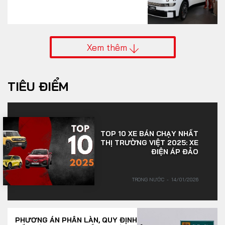
Xem thêm
TIÊU ĐIỂM
TOP 10 XE BÁN CHẠY NHẤT
THỊ TRƯỜNG VIỆT 2025: XE
ĐIỆN ÁP ĐẢO
TRONG NƯỚC
14/01/2026
PHƯƠNG ÁN PHÂN LÀN, QUY ĐỊNH