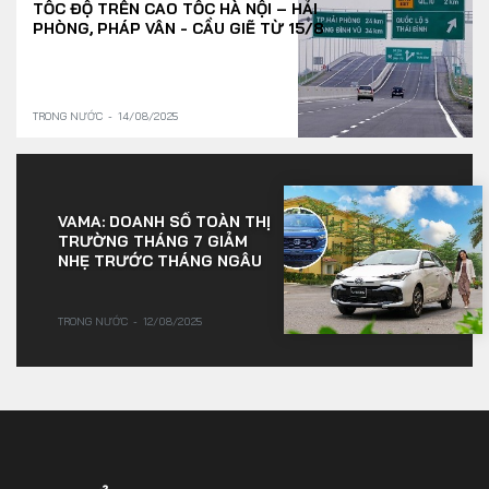
TỐC ĐỘ TRÊN CAO TỐC HÀ NỘI – HẢI
PHÒNG, PHÁP VÂN - CẦU GIẼ TỪ 15/8
TRONG NƯỚC
14/08/2025
VAMA: DOANH SỐ TOÀN THỊ
TRƯỜNG THÁNG 7 GIẢM
NHẸ TRƯỚC THÁNG NGÂU
TRONG NƯỚC
12/08/2025