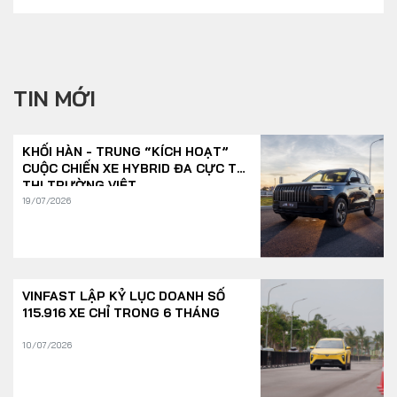
TIN MỚI
KHỐI HÀN - TRUNG “KÍCH HOẠT”
CUỘC CHIẾN XE HYBRID ĐA CỰC TẠI
THỊ TRƯỜNG VIỆT
19/07/2026
VINFAST LẬP KỶ LỤC DOANH SỐ
115.916 XE CHỈ TRONG 6 THÁNG
10/07/2026