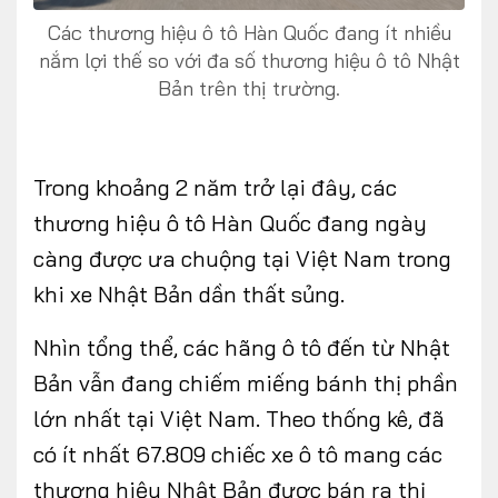
Các thương hiệu ô tô Hàn Quốc đang ít nhiều
nắm lợi thế so với đa số thương hiệu ô tô Nhật
Bản trên thị trường.
FOLLOW US
Trong khoảng 2 năm trở lại đây, các
thương hiệu ô tô Hàn Quốc đang ngày
Facebook
Youtube
càng được ưa chuộng tại Việt Nam trong
CONTACT US
khi xe Nhật Bản dần thất sủng.
0972271616
Nhìn tổng thể, các hãng ô tô đến từ Nhật
ngocvu.vneconomy@gmail.com
Bản vẫn đang chiếm miếng bánh thị phần
lớn nhất tại Việt Nam. Theo thống kê, đã
có ít nhất 67.809 chiếc xe ô tô mang các
thương hiệu Nhật Bản được bán ra thị