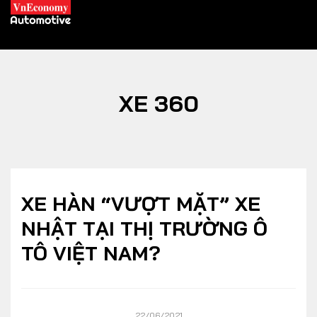
XE 360
XE XANH
Xe khác
Trang chủ
Hybrid
Tiêu điểm
XE HÀN “VƯỢT MẶT” XE
Xe điện
NHẬT TẠI THỊ TRƯỜNG Ô
TÔ VIỆT NAM?
THỊ TRƯỜNG XE
DOANH NGHIỆP
Chính sách
Thương hiệu
22/06/2021