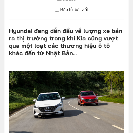
Số liệu thị trường
Nhân vật
Báo lỗi bài viết
Nhịp sống thị trường
Quản trị
Hyundai đang dẫn đầu về lượng xe bán
MULTIMEDIA
ra thị trường trong khi Kia cũng vượt
qua một loạt các thương hiệu ô tô
Infographics
khác đến từ Nhật Bản...
Album ảnh
Video
TRA CỨU XE
HÃNG XE
MODEL
DÒNG XE