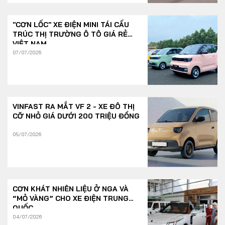
"CƠN LỐC" XE ĐIỆN MINI TÁI CẤU
TRÚC THỊ TRƯỜNG Ô TÔ GIÁ RẺ
VIỆT NAM
07/07/2026
VINFAST RA MẮT VF 2 - XE ĐÔ THỊ
CỠ NHỎ GIÁ DƯỚI 200 TRIỆU ĐỒNG
05/07/2026
CƠN KHÁT NHIÊN LIỆU Ở NGA VÀ
“MỎ VÀNG” CHO XE ĐIỆN TRUNG
QUỐC
04/07/2026