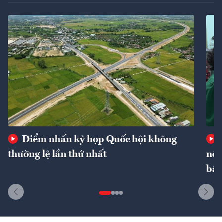
Điểm nhấn kỳ họp Quốc hội không
thường lệ lần thứ nhất
nôn
bất