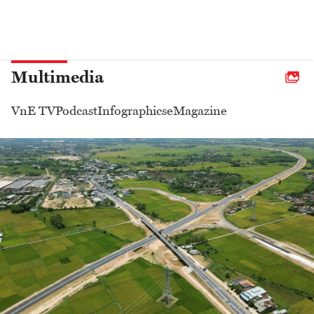
Multimedia
VnE TV
Podcast
Infographics
eMagazine