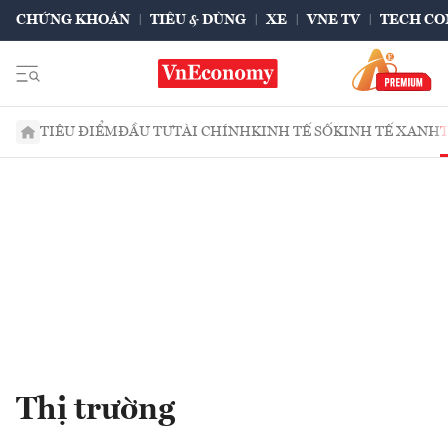
CHỨNG KHOÁN
TIÊU & DÙNG
XE
VNE TV
TECH CO
TIÊU ĐIỂM
ĐẦU TƯ
TÀI CHÍNH
KINH TẾ SỐ
KINH TẾ XANH
Thị trường