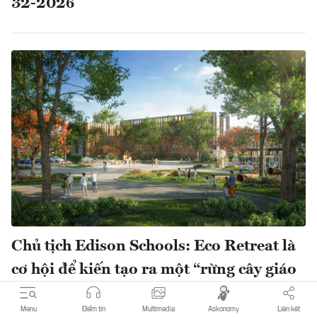
32-2026
Chủ tịch Edison Schools: Eco Retreat là
cơ hội để kiến tạo ra một “rừng cây giáo
dục” xanh tươi vươn cao mạnh mẽ
Menu
Điểm tin
Multimedia
Askonomy
Liên kết