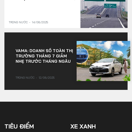
TRONG NƯỚC
14/08/2025
VAMA: DOANH SỐ TOÀN THỊ
TRƯỜNG THÁNG 7 GIẢM
NHẸ TRƯỚC THÁNG NGÂU
TRONG NƯỚC
12/08/2025
TIÊU ĐIỂM
XE XANH