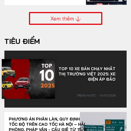
Xem thêm
TIÊU ĐIỂM
TOP 10 XE BÁN CHẠY NHẤT
THỊ TRƯỜNG VIỆT 2025: XE
ĐIỆN ÁP ĐẢO
TRONG NƯỚC
14/01/2026
PHƯƠNG ÁN PHÂN LÀN, QUY ĐỊNH
TỐC ĐỘ TRÊN CAO TỐC HÀ NỘI – HẢI
PHÒNG, PHÁP VÂN - CẦU GIẼ TỪ 15/8