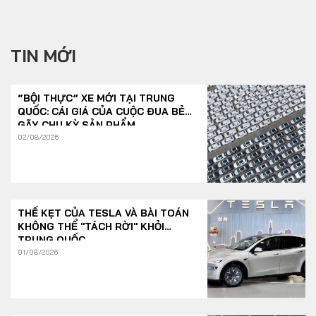
TIN MỚI
“BỘI THỰC” XE MỚI TẠI TRUNG
QUỐC: CÁI GIÁ CỦA CUỘC ĐUA BẺ
GÃY CHU KỲ SẢN PHẨM
02/08/2026
THẾ KẸT CỦA TESLA VÀ BÀI TOÁN
KHÔNG THỂ "TÁCH RỜI" KHỎI
TRUNG QUỐC
01/08/2026