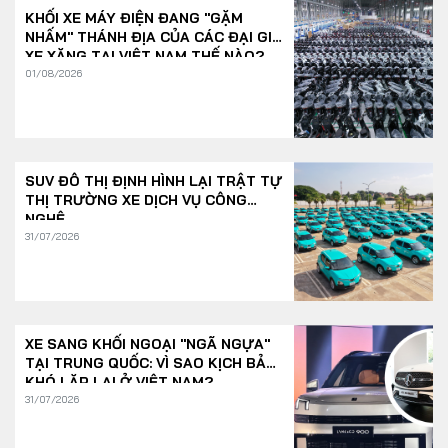
KHỐI XE MÁY ĐIỆN ĐANG "GẶM
NHẤM" THÁNH ĐỊA CỦA CÁC ĐẠI GIA
XE XĂNG TẠI VIỆT NAM THẾ NÀO?
01/08/2026
SUV ĐÔ THỊ ĐỊNH HÌNH LẠI TRẬT TỰ
THỊ TRƯỜNG XE DỊCH VỤ CÔNG
NGHỆ
31/07/2026
XE SANG KHỐI NGOẠI "NGÃ NGỰA"
TẠI TRUNG QUỐC: VÌ SAO KỊCH BẢN
KHÓ LẶP LẠI Ở VIỆT NAM?
31/07/2026