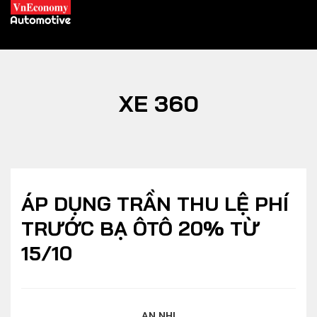
XE 360
XE XANH
Xe khác
Trang chủ
Hybrid
Tiêu điểm
ÁP DỤNG TRẦN THU LỆ PHÍ
Xe điện
TRƯỚC BẠ ÔTÔ 20% TỪ
15/10
THỊ TRƯỜNG XE
DOANH NGHIỆP
Chính sách
Thương hiệu
AN NHI