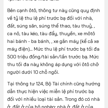
Bên cạnh ôtô, thông tư này cũng quy định
về tỷ lệ thu lệ phí trước bạ đối với nhà,
đất, súng săn, súng thể thao, tàu thuỷ, ,
ca nô, tàu kéo, tàu đẩy, thuyền, xe môtô
hai bánh - ba bánh, , xe gắn máy (kể cả xe
máy điện)… Mức thu lệ phí trước bạ tối đa
500 triệu đồng/tài sản/lần trước bạ. Mức
thu tối đa này không áp dụng với ôtô chở
người dưới 10 chỗ ngồi.
Tại thông tư 124, Bộ Tài chính cũng hướng
dẫn thực hiện việc miễn lệ phí trước bạ
đối với nhiều loại tài sản. Trong đó có nhà
ở, đất ở của hộ nghèo; nhà ở, đất ở của