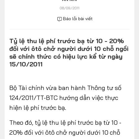
Số liệu thị trường
Nhân vật
08/09/2011
Nhịp sống thị trường
Quản trị
Báo lỗi bài viết
MULTIMEDIA
Tỷ lệ thu lệ phí trước bạ từ 10 - 20%
đối với ôtô chở người dưới 10 chỗ ngồi
Infographics
sẽ chính thức có hiệu lực kể từ ngày
15/10/2011
Album ảnh
Video
Bộ Tài chính vừa ban hành Thông tư số
TRA CỨU XE
124/2011/TT-BTC hướng dẫn việc thực
hiện lệ phí trước bạ.
HÃNG XE
MODEL
Theo đó, tỷ lệ thu lệ phí trước bạ từ 10 -
20% đối với ôtô chở người dưới 10 chỗ
DÒNG XE