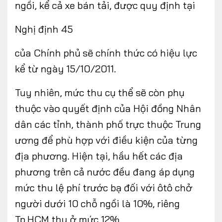
ngồi, kể cả xe bán tải, được quy định tại
Nghị định 45
FOLLOW US
của Chính phủ sẽ chính thức có hiệu lực
kể từ ngày 15/10/2011.
Tuy nhiên, mức thu cụ thể sẽ còn phụ
Facebook
Youtube
thuộc vào quyết định của Hội đồng Nhân
CONTACT US
dân các tỉnh, thành phố trực thuộc Trung
ương để phù hợp với điều kiện của từng
0972271616
địa phương. Hiện tại, hầu hết các địa
ngocvu.vneconomy@gmail.com
phương trên cả nước đều đang áp dụng
mức thu lệ phí trước bạ đối với ôtô chở
người dưới 10 chỗ ngồi là 10%, riêng
Tp.HCM thu ở mức 12%.