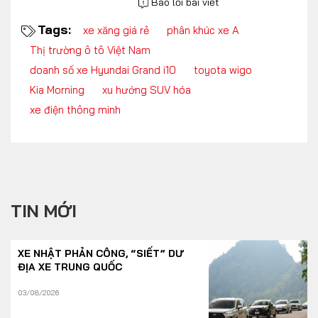
Báo lỗi bài viết
Tags:
xe xăng giá rẻ
phân khúc xe A
Thị trường ô tô Việt Nam
doanh số xe Hyundai Grand i10
toyota wigo
Kia Morning
xu hướng SUV hóa
xe điện thông minh
TIN MỚI
XE NHẬT PHẢN CÔNG, “SIẾT” DƯ
ĐỊA XE TRUNG QUỐC
03/08/2026