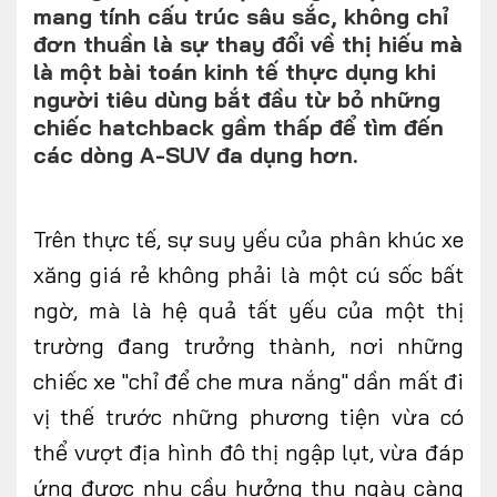
mang tính cấu trúc sâu sắc, không chỉ
đơn thuần là sự thay đổi về thị hiếu mà
là một bài toán kinh tế thực dụng khi
người tiêu dùng bắt đầu từ bỏ những
FOLLOW US
chiếc hatchback gầm thấp để tìm đến
các dòng A-SUV đa dụng hơn.
Facebook
Youtube
Trên
thực tế,
sự suy yếu của phân khúc xe
CONTACT US
xăng giá rẻ không phải là một cú sốc bất
ngờ, mà là hệ quả tất yếu của một thị
0972271616
trường đang trưởng thành, nơi những
ngocvu.vneconomy@gmail.com
chiếc xe "chỉ để che mưa nắng" dần mất đi
vị thế trước những phương tiện vừa có
thể vượt địa hình đô thị ngập lụt, vừa đáp
ứng được nhu cầu hưởng thụ ngày
càng