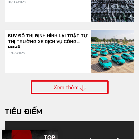
01/08/2026
SUV ĐÔ THỊ ĐỊNH HÌNH LẠI TRẬT TỰ
THỊ TRƯỜNG XE DỊCH VỤ CÔNG
NGHỆ
31/07/2026
Xem thêm
TIÊU ĐIỂM