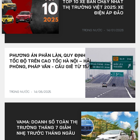
TOP 10 XE BÁN CHẠY NHẤT
THỊ TRƯỜNG VIỆT 2025: XE
ĐIỆN ÁP ĐẢO
TRONG NƯỚC
14/01/2026
PHƯƠNG ÁN PHÂN LÀN, QUY ĐỊNH
TỐC ĐỘ TRÊN CAO TỐC HÀ NỘI – HẢI
PHÒNG, PHÁP VÂN - CẦU GIẼ TỪ 15/8
TRONG NƯỚC
14/08/2025
VAMA: DOANH SỐ TOÀN THỊ
TRƯỜNG THÁNG 7 GIẢM
NHẸ TRƯỚC THÁNG NGÂU