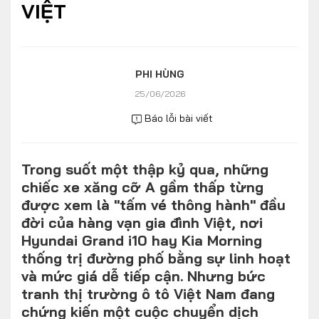
VIỆT
Số liệu thị trường
Nhân vật
Nhịp sống thị trường
Quản trị
MULTIMEDIA
PHI HÙNG
25/06/2026
Báo lỗi bài viết
Infographics
Album ảnh
Trong suốt một thập kỷ qua, những
Video
chiếc xe xăng cỡ A gầm thấp từng
được xem là "tấm vé thông hành" đầu
TRA CỨU XE
đời của hàng vạn gia đình Việt, nơi
Hyundai Grand i10 hay Kia Morning
HÃNG XE
MODEL
thống trị đường phố bằng sự linh hoạt
và mức giá dễ tiếp cận. Nhưng bức
tranh thị trường ô tô Việt Nam đang
DÒNG XE
chứng kiến một cuộc chuyển dịch