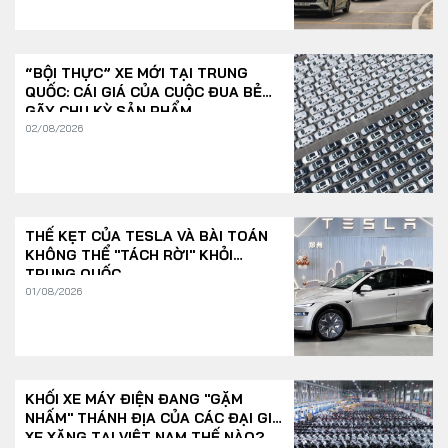
“BỘI THỰC” XE MỚI TẠI TRUNG
QUỐC: CÁI GIÁ CỦA CUỘC ĐUA BẺ
GÃY CHU KỲ SẢN PHẨM
02/08/2026
THẾ KẸT CỦA TESLA VÀ BÀI TOÁN
KHÔNG THỂ "TÁCH RỜI" KHỎI
TRUNG QUỐC
01/08/2026
KHỐI XE MÁY ĐIỆN ĐANG "GẶM
NHẤM" THÁNH ĐỊA CỦA CÁC ĐẠI GIA
XE XĂNG TẠI VIỆT NAM THẾ NÀO?