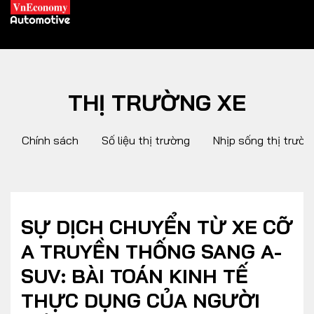
THỊ TRƯỜNG XE
XE XANH
Chính sách
Số liệu thị trường
Nhịp sống thị trườn
Xe khác
Trang chủ
Hybrid
Tiêu điểm
Xe điện
SỰ DỊCH CHUYỂN TỪ XE CỠ
A TRUYỀN THỐNG SANG A-
THỊ TRƯỜNG XE
DOANH NGHIỆP
SUV: BÀI TOÁN KINH TẾ
THỰC DỤNG CỦA NGƯỜI
Chính sách
Thương hiệu