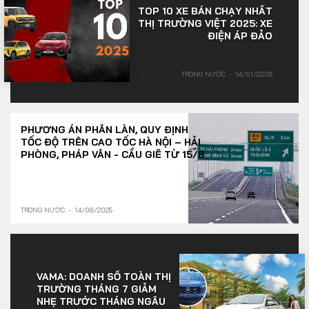
TOP 10 XE BÁN CHẠY NHẤT
THỊ TRƯỜNG VIỆT 2025: XE
ĐIỆN ÁP ĐẢO
TRONG NƯỚC
14/01/2026
PHƯƠNG ÁN PHÂN LÀN, QUY ĐỊNH
TỐC ĐỘ TRÊN CAO TỐC HÀ NỘI – HẢI
PHÒNG, PHÁP VÂN - CẦU GIẼ TỪ 15/8
TRONG NƯỚC
14/08/2025
VAMA: DOANH SỐ TOÀN THỊ
TRƯỜNG THÁNG 7 GIẢM
NHẸ TRƯỚC THÁNG NGÂU