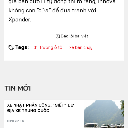
giá bán dưới 1 tỷ đồng thì rõ ràng, Innova
không còn “cửa” để đua tranh với
Xpander.
Báo lỗi bài viết
Tags:
thị trường ô tô
xe bán chạy
TIN MỚI
XE NHẬT PHẢN CÔNG, “SIẾT” DƯ
ĐỊA XE TRUNG QUỐC
03/08/2026