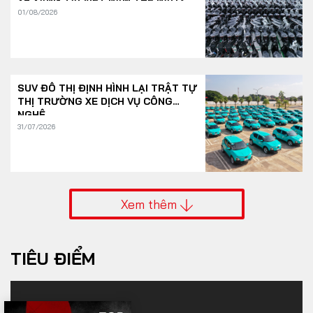
XE XĂNG TẠI VIỆT NAM THẾ NÀO?
01/08/2026
SUV ĐÔ THỊ ĐỊNH HÌNH LẠI TRẬT TỰ
THỊ TRƯỜNG XE DỊCH VỤ CÔNG
NGHỆ
31/07/2026
Xem thêm
TIÊU ĐIỂM