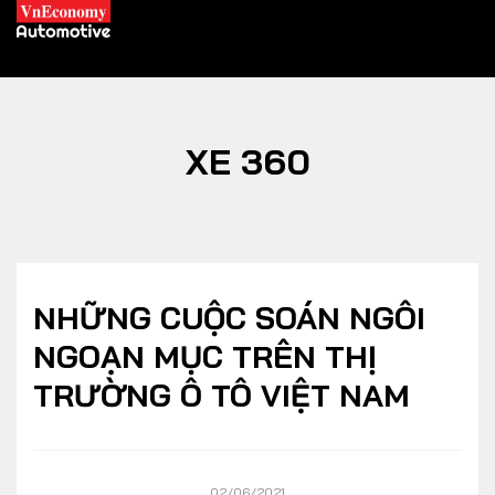
XE 360
XE XANH
Xe khác
Trang chủ
Hybrid
Tiêu điểm
NHỮNG CUỘC SOÁN NGÔI
Xe điện
NGOẠN MỤC TRÊN THỊ
TRƯỜNG Ô TÔ VIỆT NAM
THỊ TRƯỜNG XE
DOANH NGHIỆP
Chính sách
Thương hiệu
02/06/2021