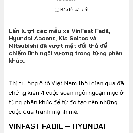
Số liệu thị trường
Nhân vật
Báo lỗi bài viết
Nhịp sống thị trường
Quản trị
Lần lượt các mẫu xe VinFast Fadil,
MULTIMEDIA
Hyundai Accent, Kia Seltos và
Mitsubishi đã vượt mặt đối thủ để
Infographics
chiếm lĩnh ngôi vương trong từng phân
khúc...
Album ảnh
Video
Thị trường ô tô Việt Nam thời gian qua đã
TRA CỨU XE
chứng kiến 4 cuộc soán ngôi ngoạn mục ở
từng phân khúc để từ đó tạo nên những
HÃNG XE
MODEL
cuộc đua tranh mạnh mẽ.
VINFAST FADIL – HYUNDAI
DÒNG XE