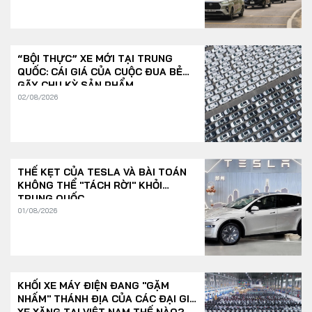
“BỘI THỰC” XE MỚI TẠI TRUNG
QUỐC: CÁI GIÁ CỦA CUỘC ĐUA BẺ
GÃY CHU KỲ SẢN PHẨM
02/08/2026
THẾ KẸT CỦA TESLA VÀ BÀI TOÁN
KHÔNG THỂ "TÁCH RỜI" KHỎI
TRUNG QUỐC
01/08/2026
KHỐI XE MÁY ĐIỆN ĐANG "GẶM
NHẤM" THÁNH ĐỊA CỦA CÁC ĐẠI GIA