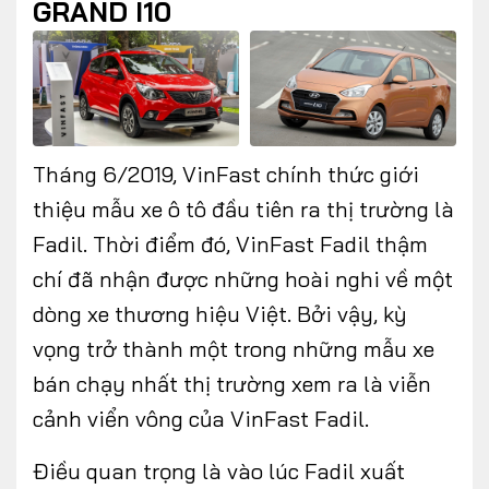
GRAND I10
FOLLOW US
Tháng 6/2019, VinFast chính thức giới
thiệu mẫu xe ô tô đầu tiên ra thị trường là
Facebook
Youtube
Fadil. Thời điểm đó, VinFast Fadil thậm
CONTACT US
chí đã nhận được những hoài nghi về một
dòng xe thương hiệu Việt. Bởi vậy, kỳ
0972271616
vọng trở thành một trong những mẫu xe
ngocvu.vneconomy@gmail.com
bán chạy nhất thị trường xem ra là viễn
cảnh viển vông của VinFast Fadil.
Điều quan trọng là vào lúc Fadil xuất