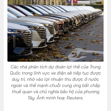
FOLLOW US
Facebook
Youtube
CONTACT US
Các nhà phân tích dự đoán lợi thế của Trung
0972271616
Quốc trong lĩnh vực xe điện sẽ tiếp tục được
duy trì, nhờ vào lợi nhuận thu được ở nước
ngocvu.vneconomy@gmail.com
ngoài và thế mạnh chuỗi cung ứng bất chấp
thuế quan và chủ nghĩa bảo hộ của phương
Tây. Ảnh minh hoạ: Reuters.