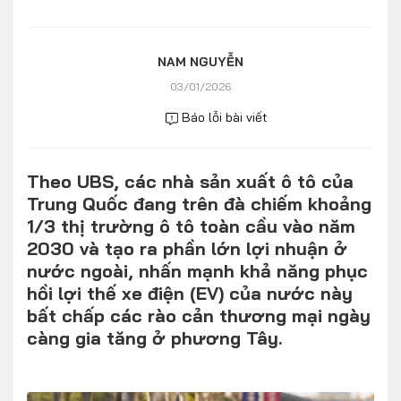
Số liệu thị trường
Nhân vật
Nhịp sống thị trường
Quản trị
NAM NGUYỄN
03/01/2026
MULTIMEDIA
Báo lỗi bài viết
Infographics
Theo UBS, các nhà sản xuất ô tô của
Album ảnh
Trung Quốc đang trên đà chiếm khoảng
Video
1/3 thị trường ô tô toàn cầu vào năm
2030 và tạo ra phần lớn lợi nhuận ở
TRA CỨU XE
nước ngoài, nhấn mạnh khả năng phục
hồi lợi thế xe điện (EV) của nước này
bất chấp các rào cản thương mại ngày
HÃNG XE
MODEL
càng gia tăng ở phương Tây.
DÒNG XE