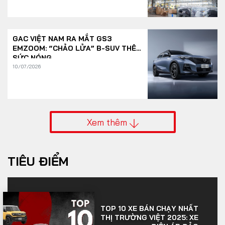
GAC VIỆT NAM RA MẮT GS3
EMZOOM: “CHẢO LỬA” B-SUV THÊM
SỨC NÓNG
10/07/2026
Xem thêm
TIÊU ĐIỂM
TOP 10 XE BÁN CHẠY NHẤT
THỊ TRƯỜNG VIỆT 2025: XE