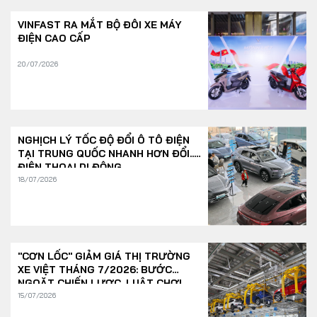
VINFAST RA MẮT BỘ ĐÔI XE MÁY
ĐIỆN CAO CẤP
20/07/2026
NGHỊCH LÝ TỐC ĐỘ ĐỔI Ô TÔ ĐIỆN
TẠI TRUNG QUỐC NHANH HƠN ĐỔI...
ĐIỆN THOẠI DI ĐỘNG
18/07/2026
"CƠN LỐC" GIẢM GIÁ THỊ TRƯỜNG
XE VIỆT THÁNG 7/2026: BƯỚC
NGOẶT CHIẾN LƯỢC, LUẬT CHƠI
THAY ĐỔI
15/07/2026