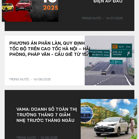
ĐIỆN ÁP ĐẢO
TRONG NƯỚC
14/01/2026
PHƯƠNG ÁN PHÂN LÀN, QUY ĐỊNH
TỐC ĐỘ TRÊN CAO TỐC HÀ NỘI – HẢI
PHÒNG, PHÁP VÂN - CẦU GIẼ TỪ 15/8
TRONG NƯỚC
14/08/2025
VAMA: DOANH SỐ TOÀN THỊ
TRƯỜNG THÁNG 7 GIẢM
NHẸ TRƯỚC THÁNG NGÂU
TRONG NƯỚC
12/08/2025