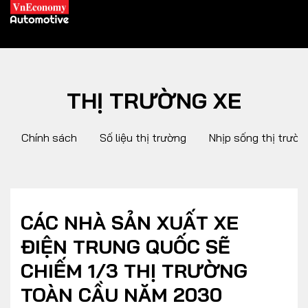
THỊ TRƯỜNG XE
XE XANH
Chính sách
Số liệu thị trường
Nhịp sống thị trườn
Xe khác
Trang chủ
Hybrid
Tiêu điểm
Xe điện
CÁC NHÀ SẢN XUẤT XE
ĐIỆN TRUNG QUỐC SẼ
THỊ TRƯỜNG XE
DOANH NGHIỆP
CHIẾM 1/3 THỊ TRƯỜNG
TOÀN CẦU NĂM 2030
Chính sách
Thương hiệu