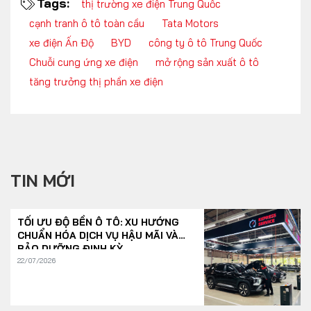
Tags:
thị trường xe điện Trung Quốc
cạnh tranh ô tô toàn cầu
Tata Motors
xe điện Ấn Độ
BYD
công ty ô tô Trung Quốc
Chuỗi cung ứng xe điện
mở rộng sản xuất ô tô
tăng trưởng thị phần xe điện
TIN MỚI
TỐI ƯU ĐỘ BỀN Ô TÔ: XU HƯỚNG
CHUẨN HÓA DỊCH VỤ HẬU MÃI VÀ
BẢO DƯỠNG ĐỊNH KỲ
22/07/2026