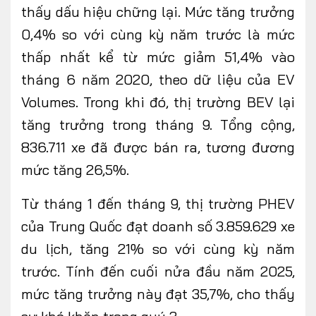
thấy dấu hiệu chững lại. Mức tăng trưởng
0,4% so với cùng kỳ năm trước là mức
thấp nhất kể từ mức giảm 51,4% vào
FOLLOW US
tháng 6 năm 2020, theo dữ liệu của EV
Volumes. Trong khi đó, thị trường BEV lại
tăng trưởng trong tháng 9. Tổng cộng,
836.711 xe đã được bán ra, tương đương
Facebook
Youtube
mức tăng 26,5%.
CONTACT US
Từ tháng 1 đến tháng 9, thị trường PHEV
0972271616
của Trung Quốc đạt doanh số 3.859.629 xe
ngocvu.vneconomy@gmail.com
du lịch, tăng 21% so với cùng kỳ năm
trước. Tính đến cuối nửa đầu năm 2025,
mức tăng trưởng này đạt 35,7%, cho thấy