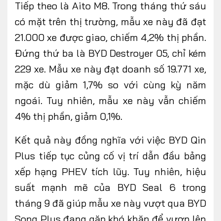
Tiếp theo là Aito M8. Trong tháng thứ sáu
có mặt trên thị trường, mẫu xe này đã đạt
21.000 xe được giao, chiếm 4,2% thị phần.
Đứng thứ ba là BYD Destroyer 05, chỉ kém
229 xe. Mẫu xe này đạt doanh số 19.771 xe,
mặc dù giảm 1,7% so với cùng kỳ năm
ngoái. Tuy nhiên, mẫu xe này vẫn chiếm
4% thị phần, giảm 0,1%.
Kết quả này đồng nghĩa với việc BYD Qin
Plus tiếp tục củng cố vị trí dẫn đầu bảng
xếp hạng PHEV tích lũy. Tuy nhiên, hiệu
suất mạnh mẽ của BYD Seal 6 trong
tháng 9 đã giúp mẫu xe này vượt qua BYD
Song Plus đang gặp khó khăn để vươn lên