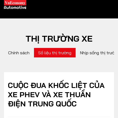
THỊ TRƯỜNG XE
XE XANH
Chính sách
Số liệu thị trường
Nhịp sống thị trườn
Xe khác
Trang chủ
Hybrid
Tiêu điểm
Xe điện
CUỘC ĐUA KHỐC LIỆT CỦA
XE PHEV VÀ XE THUẦN
THỊ TRƯỜNG XE
DOANH NGHIỆP
ĐIỆN TRUNG QUỐC
Chính sách
Thương hiệu