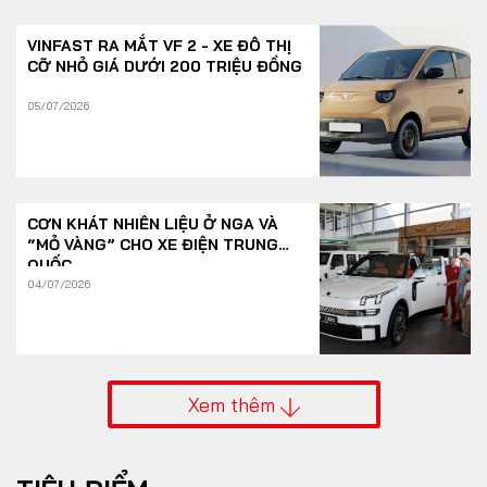
VINFAST RA MẮT VF 2 - XE ĐÔ THỊ
CỠ NHỎ GIÁ DƯỚI 200 TRIỆU ĐỒNG
05/07/2026
CƠN KHÁT NHIÊN LIỆU Ở NGA VÀ
“MỎ VÀNG” CHO XE ĐIỆN TRUNG
QUỐC
04/07/2026
Xem thêm