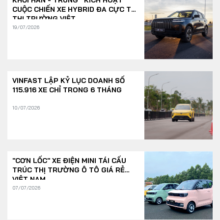
KHỐI HÀN - TRUNG “KÍCH HOẠT”
CUỘC CHIẾN XE HYBRID ĐA CỰC TẠI
THỊ TRƯỜNG VIỆT
19/07/2026
VINFAST LẬP KỶ LỤC DOANH SỐ
115.916 XE CHỈ TRONG 6 THÁNG
10/07/2026
"CƠN LỐC" XE ĐIỆN MINI TÁI CẤU
TRÚC THỊ TRƯỜNG Ô TÔ GIÁ RẺ
VIỆT NAM
07/07/2026