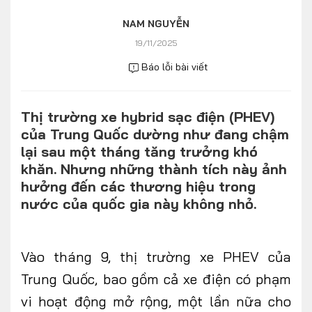
Số liệu thị trường
Nhân vật
NAM NGUYỄN
Nhịp sống thị trường
Quản trị
19/11/2025
Báo lỗi bài viết
MULTIMEDIA
Thị trường xe hybrid sạc điện (PHEV)
Infographics
của Trung Quốc dường như đang chậm
Album ảnh
lại sau một tháng tăng trưởng khó
khăn. Nhưng những thành tích này ảnh
Video
hưởng đến các thương hiệu trong
nước của quốc gia này không nhỏ.
TRA CỨU XE
HÃNG XE
MODEL
Vào tháng 9, thị trường xe PHEV của
Trung Quốc, bao gồm cả xe điện có phạm
DÒNG XE
vi hoạt động mở rộng, một lần nữa cho