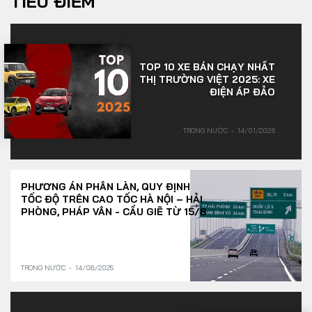
TIÊU ĐIỂM
TOP 10 XE BÁN CHẠY NHẤT
THỊ TRƯỜNG VIỆT 2025: XE
ĐIỆN ÁP ĐẢO
TRONG NƯỚC
14/01/2026
PHƯƠNG ÁN PHÂN LÀN, QUY ĐỊNH
TỐC ĐỘ TRÊN CAO TỐC HÀ NỘI – HẢI
PHÒNG, PHÁP VÂN - CẦU GIẼ TỪ 15/8
TRONG NƯỚC
14/08/2025