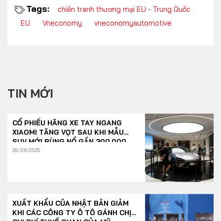
Tags:
chiến tranh thương mại EU - Trung Quốc
EU
Vneconomy
vneconomyautomotive
TIN MỚI
CỔ PHIẾU HÃNG XE TAY NGANG
XIAOMI TĂNG VỌT SAU KHI MẪU
SUV MỚI BÙNG NỔ GẦN 300.000
ĐƠN/GIỜ
28/06/2025
XUẤT KHẨU CỦA NHẬT BẢN GIẢM
KHI CÁC CÔNG TY Ô TÔ GÁNH CHỊU