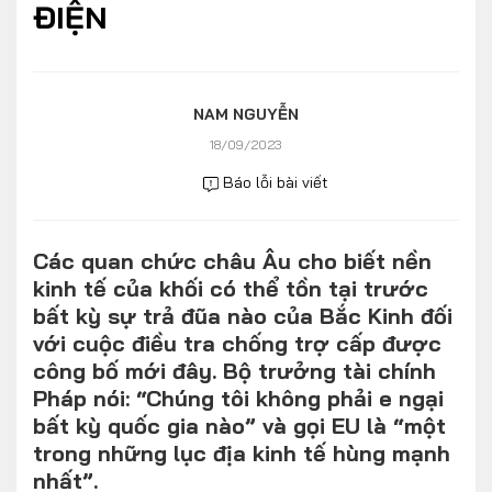
ĐIỆN
Số liệu thị trường
Nhân vật
Nhịp sống thị trường
Quản trị
MULTIMEDIA
NAM NGUYỄN
18/09/2023
Báo lỗi bài viết
Infographics
Album ảnh
Các quan chức châu Âu cho biết nền
Video
kinh tế của khối có thể tồn tại trước
bất kỳ sự trả đũa nào của Bắc Kinh đối
TRA CỨU XE
với cuộc điều tra chống trợ cấp được
công bố mới đây. Bộ trưởng tài chính
HÃNG XE
MODEL
Pháp nói: “Chúng tôi không phải e ngại
bất kỳ quốc gia nào” và gọi EU là “một
trong những lục địa kinh tế hùng mạnh
DÒNG XE
nhất”.