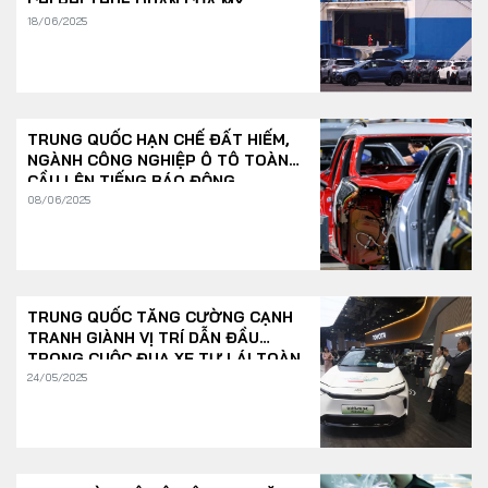
CHI PHÍ THUẾ QUAN CỦA MỸ
18/06/2025
TRUNG QUỐC HẠN CHẾ ĐẤT HIẾM,
NGÀNH CÔNG NGHIỆP Ô TÔ TOÀN
CẦU LÊN TIẾNG BÁO ĐỘNG
08/06/2025
TRUNG QUỐC TĂNG CƯỜNG CẠNH
TRANH GIÀNH VỊ TRÍ DẪN ĐẦU
TRONG CUỘC ĐUA XE TỰ LÁI TOÀN
CẦU
24/05/2025