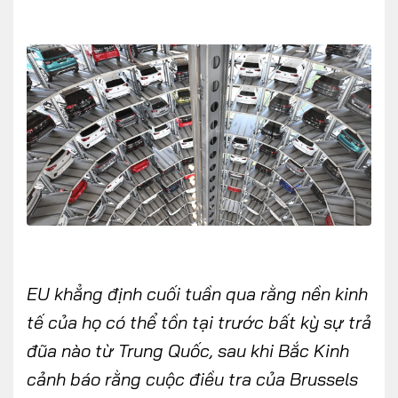
FOLLOW US
Facebook
Youtube
CONTACT US
0972271616
ngocvu.vneconomy@gmail.com
EU khẳng định cuối tuần qua rằng nền kinh
tế của họ có thể tồn tại trước bất kỳ sự trả
đũa nào từ Trung Quốc, sau khi Bắc Kinh
cảnh báo rằng cuộc điều tra của Brussels