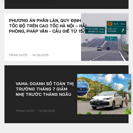
PHƯƠNG ÁN PHÂN LÀN, QUY ĐỊNH
TỐC ĐỘ TRÊN CAO TỐC HÀ NỘI – HẢI
PHÒNG, PHÁP VÂN - CẦU GIẼ TỪ 15/8
TRONG NƯỚC
14/08/2025
VAMA: DOANH SỐ TOÀN THỊ
TRƯỜNG THÁNG 7 GIẢM
NHẸ TRƯỚC THÁNG NGÂU
TRONG NƯỚC
12/08/2025