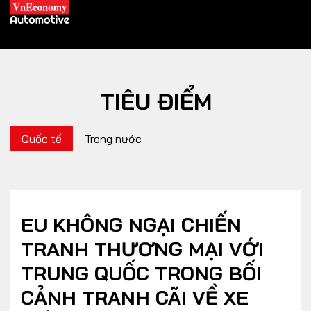
TIÊU ĐIỂM
XE XANH
Quốc tế
Trong nước
Xe khác
Trang chủ
Hybrid
Tiêu điểm
Xe điện
EU KHÔNG NGẠI CHIẾN
TRANH THƯƠNG MẠI VỚI
THỊ TRƯỜNG XE
DOANH NGHIỆP
TRUNG QUỐC TRONG BỐI
CẢNH TRANH CÃI VỀ XE
Chính sách
Thương hiệu