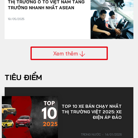
THỊ TRƯỜNG Ô TÔ VIỆT NAM TĂNG
TRƯỞNG NHANH NHẤT ASEAN
19/05/2025
Xem thêm
TIÊU ĐIỂM
TOP 10 XE BÁN CHẠY NHẤT
THỊ TRƯỜNG VIỆT 2025: XE
ĐIỆN ÁP ĐẢO
TRONG NƯỚC
14/01/2026