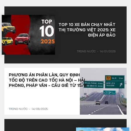
TOP 10 XE BÁN CHẠY NHẤT
THỊ TRƯỜNG VIỆT 2025: XE
ĐIỆN ÁP ĐẢO
TRONG NƯỚC
14/01/2026
PHƯƠNG ÁN PHÂN LÀN, QUY ĐỊNH
TỐC ĐỘ TRÊN CAO TỐC HÀ NỘI – HẢI
PHÒNG, PHÁP VÂN - CẦU GIẼ TỪ 15/8
TRONG NƯỚC
14/08/2025