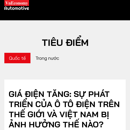
TIÊU ĐIỂM
XE XANH
Quốc tế
Trong nước
Xe khác
Trang chủ
Hybrid
Tiêu điểm
Xe điện
GIÁ ĐIỆN TĂNG: SỰ PHÁT
TRIỂN CỦA Ô TÔ ĐIỆN TRÊN
THỊ TRƯỜNG XE
DOANH NGHIỆP
THẾ GIỚI VÀ VIỆT NAM BỊ
ẢNH HƯỞNG THẾ NÀO?
Chính sách
Thương hiệu