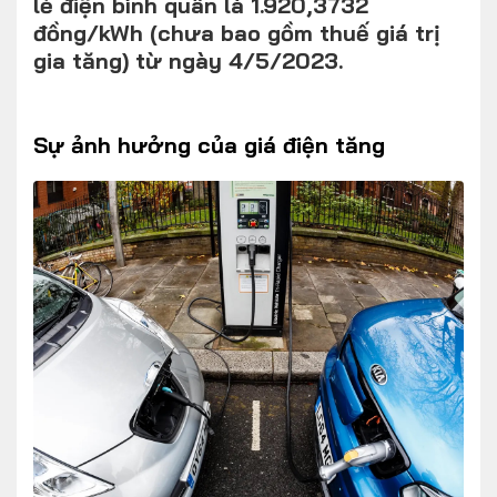
lẻ điện bình quân là 1.920,3732
đồng/kWh (chưa bao gồm thuế giá trị
gia tăng) từ ngày 4/5/2023.
FOLLOW US
Sự ảnh hưởng của giá điện tăng
Facebook
Youtube
CONTACT US
0972271616
ngocvu.vneconomy@gmail.com