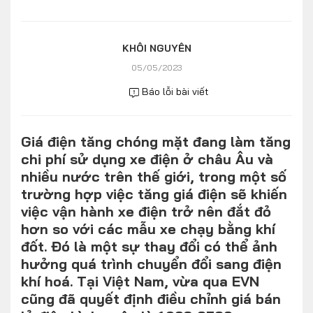
Số liệu thị trường
Nhân vật
Nhịp sống thị trường
Quản trị
KHÔI NGUYÊN
05/05/2023
MULTIMEDIA
Báo lỗi bài viết
Infographics
Giá điện tăng chóng mặt đang làm tăng
Album ảnh
chi phí sử dụng xe điện ở châu Âu và
Video
nhiều nước trên thế giới, trong một số
trường hợp việc tăng giá điện sẽ khiến
TRA CỨU XE
việc vận hành xe điện trở nên đắt đỏ
hơn so với các mẫu xe chạy bằng khí
đốt. Đó là một sự thay đổi có thể ảnh
HÃNG XE
MODEL
hưởng quá trình chuyển đổi sang điện
khí hoá. Tại Việt Nam, vừa qua EVN
cũng đã quyết định điều chỉnh giá bán
DÒNG XE