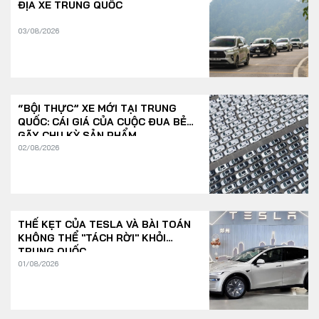
ĐỊA XE TRUNG QUỐC
03/08/2026
“BỘI THỰC” XE MỚI TẠI TRUNG
QUỐC: CÁI GIÁ CỦA CUỘC ĐUA BẺ
GÃY CHU KỲ SẢN PHẨM
02/08/2026
THẾ KẸT CỦA TESLA VÀ BÀI TOÁN
KHÔNG THỂ "TÁCH RỜI" KHỎI
TRUNG QUỐC
01/08/2026