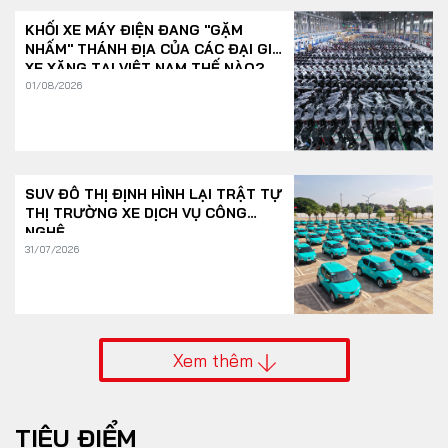
KHỐI XE MÁY ĐIỆN ĐANG "GẶM
NHẤM" THÁNH ĐỊA CỦA CÁC ĐẠI GIA
XE XĂNG TẠI VIỆT NAM THẾ NÀO?
01/08/2026
SUV ĐÔ THỊ ĐỊNH HÌNH LẠI TRẬT TỰ
THỊ TRƯỜNG XE DỊCH VỤ CÔNG
NGHỆ
31/07/2026
Xem thêm
TIÊU ĐIỂM