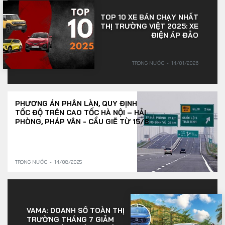
TOP 10 XE BÁN CHẠY NHẤT
THỊ TRƯỜNG VIỆT 2025: XE
ĐIỆN ÁP ĐẢO
TRONG NƯỚC
14/01/2026
PHƯƠNG ÁN PHÂN LÀN, QUY ĐỊNH
TỐC ĐỘ TRÊN CAO TỐC HÀ NỘI – HẢI
PHÒNG, PHÁP VÂN - CẦU GIẼ TỪ 15/8
TRONG NƯỚC
14/08/2025
VAMA: DOANH SỐ TOÀN THỊ
TRƯỜNG THÁNG 7 GIẢM