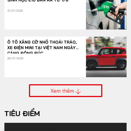
31/07/2025
Ô TÔ XĂNG CỠ NHỎ THOÁI TRÀO,
XE ĐIỆN MINI TẠI VIỆT NAM NGÀY
CÀNG ĐÔNG ĐÚC
28/07/2025
Xem thêm
TIÊU ĐIỂM