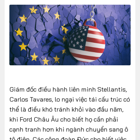
FOLLOW US
Facebook
Youtube
CONTACT US
Giám đốc điều hành liên minh Stellantis,
0972271616
Carlos Tavares, lo ngại việc tái cấu trúc có
ngocvu.vneconomy@gmail.com
thể là điều khó tránh khỏi vào đầu năm,
khi Ford Châu Âu cho biết họ cần phải
cạnh tranh hơn khi ngành chuyển sang ô
tô điện. Các công đoàn Đức cho biết việc