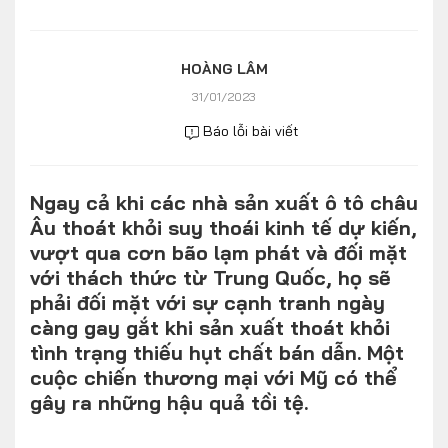
Số liệu thị trường
Nhân vật
Nhịp sống thị trường
Quản trị
HOÀNG LÂM
31/01/2023
MULTIMEDIA
Báo lỗi bài viết
Infographics
Ngay cả khi các nhà sản xuất ô tô châu
Album ảnh
Âu thoát khỏi suy thoái kinh tế dự kiến,
Video
vượt qua cơn bão lạm phát và đối mặt
với thách thức từ Trung Quốc, họ sẽ
TRA CỨU XE
phải đối mặt với sự cạnh tranh ngày
càng gay gắt khi sản xuất thoát khỏi
tình trạng thiếu hụt chất bán dẫn. Một
HÃNG XE
MODEL
cuộc chiến thương mại với Mỹ có thể
gây ra những hậu quả tồi tệ.
DÒNG XE