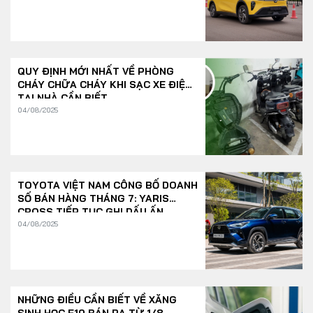
QUY ĐỊNH MỚI NHẤT VỀ PHÒNG
CHÁY CHỮA CHÁY KHI SẠC XE ĐIỆN
TẠI NHÀ CẦN BIẾT
04/08/2025
TOYOTA VIỆT NAM CÔNG BỐ DOANH
SỐ BÁN HÀNG THÁNG 7: YARIS
CROSS TIẾP TỤC GHI DẤU ẤN
04/08/2025
NHỮNG ĐIỀU CẦN BIẾT VỀ XĂNG
SINH HỌC E10 BÁN RA TỪ 1/8