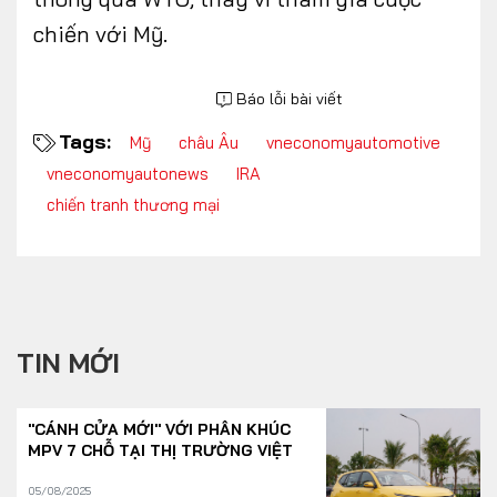
chiến với Mỹ.
Báo lỗi bài viết
Tags:
Mỹ
châu Âu
vneconomyautomotive
vneconomyautonews
IRA
chiến tranh thương mại
TIN MỚI
"CÁNH CỬA MỚI" VỚI PHÂN KHÚC
MPV 7 CHỖ TẠI THỊ TRƯỜNG VIỆT
05/08/2025