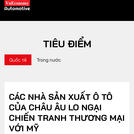
TIÊU ĐIỂM
XE XANH
Quốc tế
Trong nước
Xe khác
Trang chủ
Hybrid
Tiêu điểm
Xe điện
CÁC NHÀ SẢN XUẤT Ô TÔ
CỦA CHÂU ÂU LO NGẠI
THỊ TRƯỜNG XE
DOANH NGHIỆP
CHIẾN TRANH THƯƠNG MẠI
VỚI MỸ
Chính sách
Thương hiệu