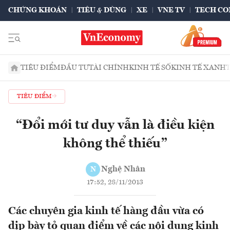
CHỨNG KHOÁN
TIÊU & DÙNG
XE
VNE TV
TECH CO
TIÊU ĐIỂM
ĐẦU TƯ
TÀI CHÍNH
KINH TẾ SỐ
KINH TẾ XANH
TIÊU ĐIỂM
“Đổi mới tư duy vẫn là điều kiện
không thể thiếu”
Nghệ Nhân
N
17:52, 28/11/2013
Các chuyên gia kinh tế hàng đầu vừa có
dịp bày tỏ quan điểm về các nội dung kinh