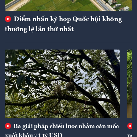
Điểm nhấn kỳ họp Quốc hội không
thường lệ lần thứ nhất
Ba giải pháp chiến lược nhằm cán mốc
xuất khẩu 74 tỷ USD
ngu