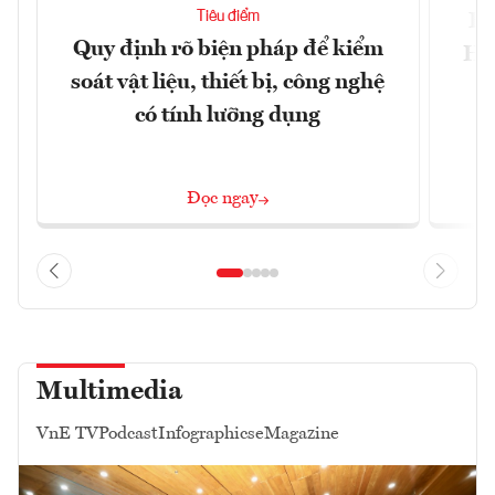
Tiêu điểm
Bộ
Quy định rõ biện pháp để kiểm
Hội
soát vật liệu, thiết bị, công nghệ
p
có tính lưỡng dụng
Đọc ngay
Multimedia
VnE TV
Podcast
Infographics
eMagazine