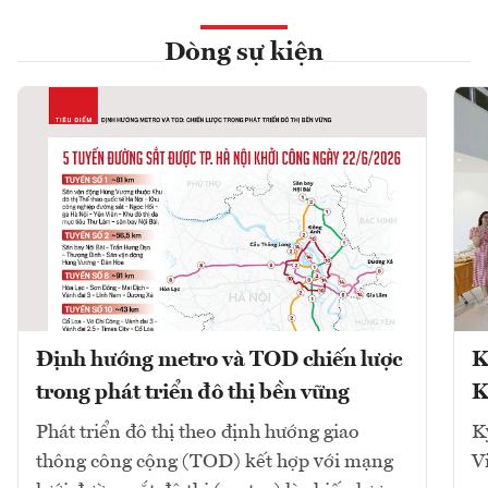
Dòng sự kiện
Định hướng metro và TOD chiến lược
K
trong phát triển đô thị bền vững
K
Phát triển đô thị theo định hướng giao
K
thông công cộng (TOD) kết hợp với mạng
V