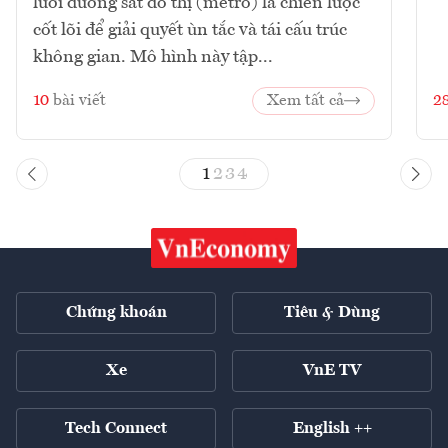
lưới đường sắt đô thị (metro) là chiến lược
cốt lõi để giải quyết ùn tắc và tái cấu trúc
không gian. Mô hình này tập...
10
bài viết
Xem tất cả
2
1
2
3
4
Chứng khoán
Tiêu & Dùng
Xe
VnE TV
Tech Connect
English ++