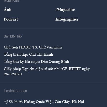
Multimedia
Sự kiện
Nhân lực
Ảnh
eMagazine
Đẹp +
An sinh
Podcast
Infographics
Giải trí
Y tế
Nhà
Ban Biên tập
Ẩm thực
Chủ tịch HĐBT: TS. Chử Văn Lâm
Tổng biên tập: Chử Thị Hạnh
Tổng thư ký tòa soạn: Đào Quang Bính
Giấy phép Tạp chí điện tử số: 272/GP-BTTTT ngày
26/6/2020
Liên hệ tòa soạn
Số 96-98 Hoàng Quốc Việt, Cầu Giấy, Hà Nội