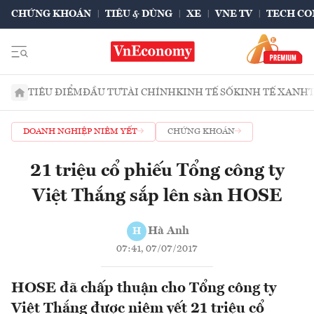
CHỨNG KHOÁN
TIÊU & DÙNG
XE
VNE TV
TECH CO
TIÊU ĐIỂM
ĐẦU TƯ
TÀI CHÍNH
KINH TẾ SỐ
KINH TẾ XANH
DOANH NGHIỆP NIÊM YẾT
CHỨNG KHOÁN
21 triệu cổ phiếu Tổng công ty
Việt Thắng sắp lên sàn HOSE
Hà Anh
H
07:41, 07/07/2017
HOSE đã chấp thuận cho Tổng công ty
Việt Thắng được niêm yết 21 triệu cổ