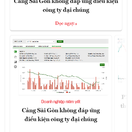
Cảng Sài Gòn không đáp ứng điều kiện
công ty đại chúng
Đọc ngay
PNJ 
Doanh nghiệp niêm yết
thư
Cảng Sài Gòn không đáp ứng
điều kiện công ty đại chúng