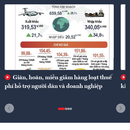
Giãn, hoãn, miễn giảm hàng loạt thuế
phí hỗ trợ người dân và doanh nghiệp
kin