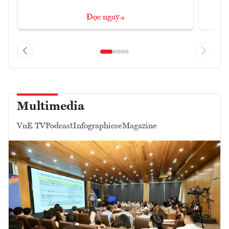
Đọc ngay
Multimedia
VnE TV
Podcast
Infographics
eMagazine