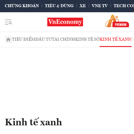
CHỨNG KHOÁN
TIÊU & DÙNG
XE
VNE TV
TECH CO
TIÊU ĐIỂM
ĐẦU TƯ
TÀI CHÍNH
KINH TẾ SỐ
KINH TẾ XANH
Kinh tế xanh