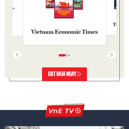
Tạp chí
y
Vietnam Economic Times
ĐẶT MUA NGAY