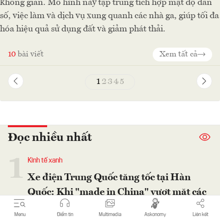
không gian. Mô hình này tập trung tích hợp mật độ dân
số, việc làm và dịch vụ xung quanh các nhà ga, giúp tối đa
hóa hiệu quả sử dụng đất và giảm phát thải.
10
bài viết
Xem tất cả
1
2
3
4
5
Đọc nhiều nhất
1
Kinh tế xanh
Xe điện Trung Quốc tăng tốc tại Hàn
Quốc: Khi "made in China" vượt mặt các
cường quốc xe hơi
Menu
Điểm tin
Multimedia
Askonomy
Liên kết