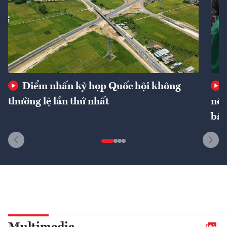
Điểm nhấn kỳ họp Quốc hội không
thường lệ lần thứ nhất
nôn
bất