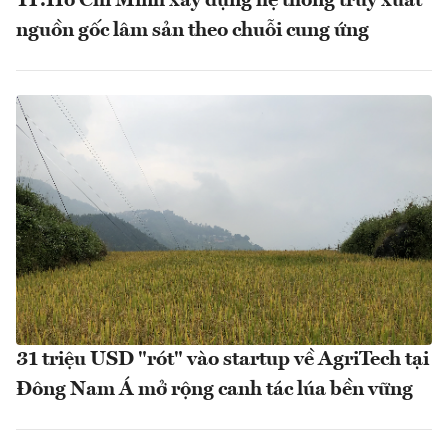
TP.Hồ Chí Minh xây dựng hệ thống truy xuất
nguồn gốc lâm sản theo chuỗi cung ứng
31 triệu USD "rót" vào startup về AgriTech tại
Đông Nam Á mở rộng canh tác lúa bền vững