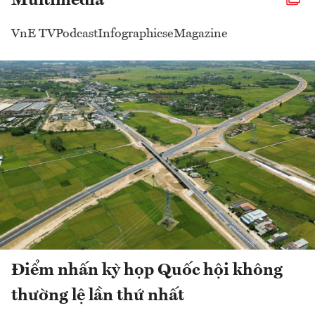
Multimedia
VnE TV
Podcast
Infographics
eMagazine
Điểm nhấn kỳ họp Quốc hội không
thường lệ lần thứ nhất