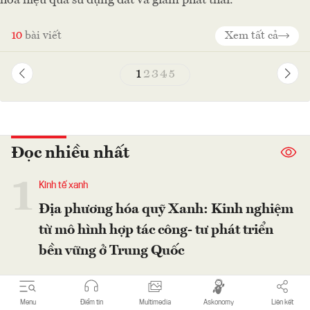
10
bài viết
Xem tất cả
1
2
3
4
5
Đọc nhiều nhất
1
Kinh tế xanh
Địa phương hóa quỹ Xanh: Kinh nghiệm
từ mô hình hợp tác công- tư phát triển
bền vững ở Trung Quốc
2
Kinh tế xanh
Menu
Điểm tin
Multimedia
Askonomy
Liên kết