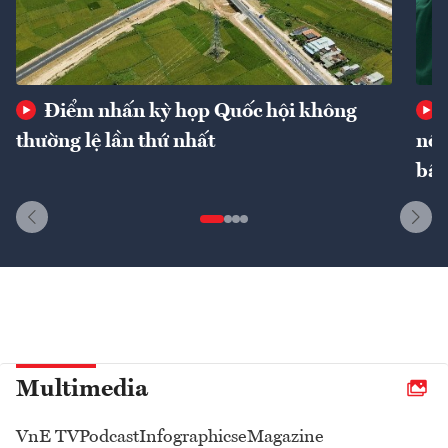
Điểm nhấn kỳ họp Quốc hội không
thường lệ lần thứ nhất
nôn
bất
Multimedia
VnE TV
Podcast
Infographics
eMagazine