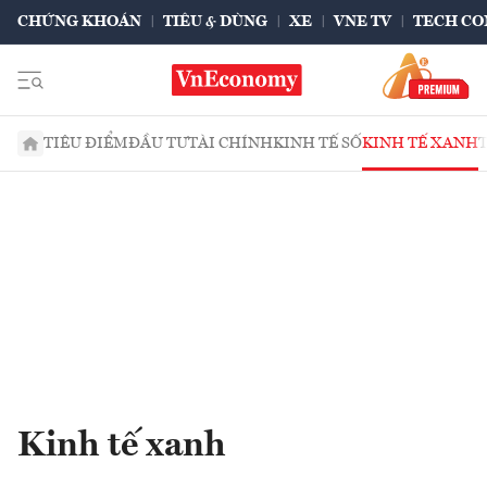
CHỨNG KHOÁN
TIÊU & DÙNG
XE
VNE TV
TECH CO
TIÊU ĐIỂM
ĐẦU TƯ
TÀI CHÍNH
KINH TẾ SỐ
KINH TẾ XANH
Kinh tế xanh