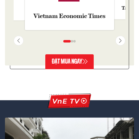
Tạp chí
y
Vietnam Economic Times
ĐẶT MUA NGAY