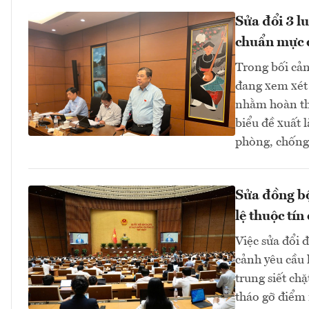
Sửa đổi 3 l
chuẩn mực 
Trong bối cản
đang xem xét 
nhằm hoàn thi
biểu đề xuất 
phòng, chống 
Sửa đồng bộ
lệ thuộc tín
Việc sửa đổi 
cảnh yêu cầu 
trung siết ch
tháo gỡ điểm 