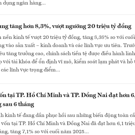
tín dụng ngân hàng…
ụng tăng hơn 8,3%, vượt ngưỡng 20 triệu tỷ đồng
 nền kinh tế vượt 20 triệu tỷ đồng, tăng 8,38% so với cu
ung vào sản xuất – kinh doanh và các lĩnh vực ưu tiên. Trướ
iêu tăng trưởng cao, chính sách tiền tệ được điều hành linh
p với tài khóa để ổn định vĩ mô, kiểm soát lạm phát và hỗ 
 các lĩnh vực trọng điểm…
n tại TP. Hồ Chí Minh và TP. Đồng Nai đạt hơn 6
g sau 6 tháng
h kinh tế đang dần phục hồi sau những biến động toàn cầ
 vốn tại TP. Hồ Chí Minh và Đồng Nai đã đạt hơn 6,1 triệu
áng, tăng 7,1% so với cuối năm 2025…