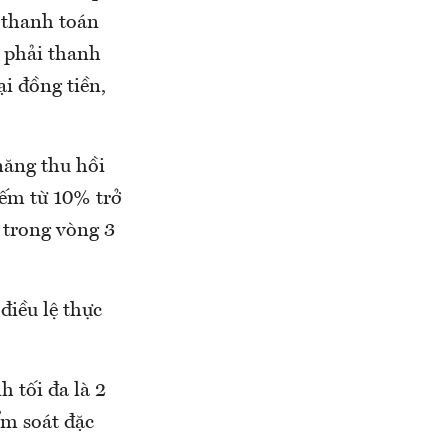
ể thanh toán
” phải thanh
ại đồng tiền,
năng thu hồi
iếm từ 10% trở
n trong vòng 3
điều lệ thực
h tối đa là 2
ểm soát đặc