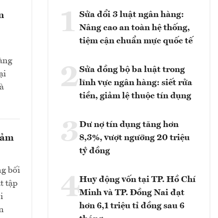
1
Sửa đổi 3 luật ngân hàng:
n
Nâng cao an toàn hệ thống,
tiệm cận chuẩn mực quốc tế
hàng
2
Sửa đồng bộ ba luật trong
ại
lĩnh vực ngân hàng: siết rửa
và
tiền, giảm lệ thuộc tín dụng
3
Dư nợ tín dụng tăng hơn
giảm
8,3%, vượt ngưỡng 20 triệu
tỷ đồng
ng bối
4
Huy động vốn tại TP. Hồ Chí
t tập
Minh và TP. Đồng Nai đạt
i
hơn 6,1 triệu tỉ đồng sau 6
n