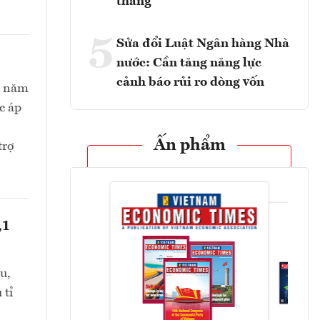
tháng
5
Sửa đổi Luật Ngân hàng Nhà
nước: Cần tăng năng lực
cảnh báo rủi ro dòng vốn
ối năm
c áp
Ấn phẩm
trợ
,1
u,
 tỉ