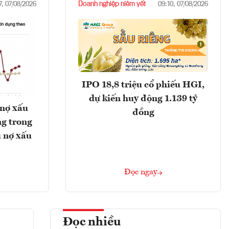
Doanh nghiệp niêm yết
7, 07/08/2026
09:10, 07/08/2026
IPO 18,8 triệu cổ phiếu HGI,
dự kiến huy động 1.139 tỷ
 nợ xấu
đồng
g trong
 nợ xấu
Đọc ngay
Đọc nhiều