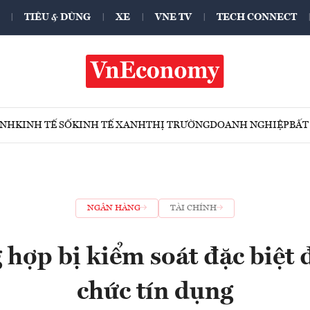
TIÊU & DÙNG
XE
VNE TV
TECH CONNECT
ÍNH
KINH TẾ SỐ
KINH TẾ XANH
THỊ TRƯỜNG
DOANH NGHIỆP
BẤT
NGÂN HÀNG
TÀI CHÍNH
 hợp bị kiểm soát đặc biệt đ
chức tín dụng