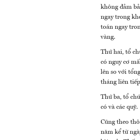
không đảm bảo 
ngay trong kho
toán ngay tron
vàng.
Thứ hai, tổ ch
có nguy cơ mấ
lên so với tổn
tháng liên tiếp
Thứ ba, tổ chứ
có và các quỹ.
Cũng theo thôn
năm kể từ ngày