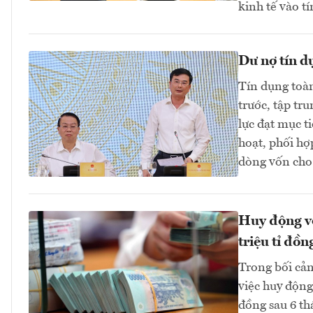
kinh tế vào 
Dư nợ tín d
Tín dụng toàn
trước, tập tr
lực đạt mục t
hoạt, phối hợ
dòng vốn cho
Huy động vố
triệu tỉ đồn
Trong bối cản
việc huy động
đồng sau 6 th