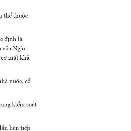
ụ thể thuộc
c định là
ếp của Ngân
 cơ mất khả
nhà nước, cổ
trạng kiểm soát
ần liên tiếp