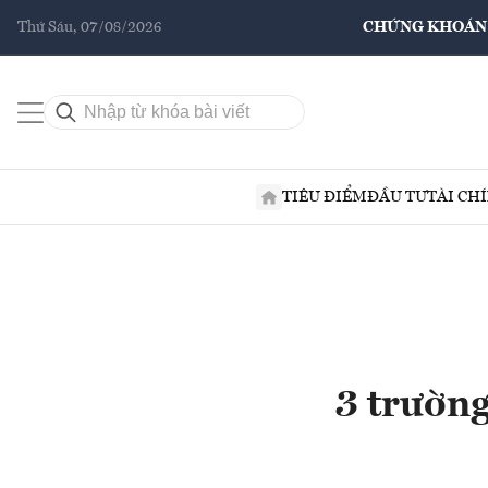
Thứ Sáu, 07/08/2026
CHỨNG KHOÁN
TIÊU ĐIỂM
ĐẦU TƯ
TÀI CH
3 trường