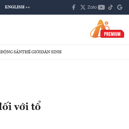
ENGLISH ++
 ĐỘNG SẢN
THẾ GIỚI
DÂN SINH
ối với tổ