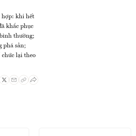
 hợp: khi hết
 đã khắc phục
 bình thường;
g phá sản;
 chức lại theo