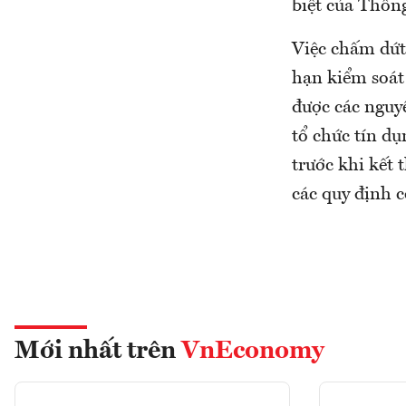
biệt của Thống
Việc chấm dứt 
hạn kiểm soát
được các nguy
tổ chức tín d
trước khi kết 
các quy định c
Mới nhất trên
VnEconomy