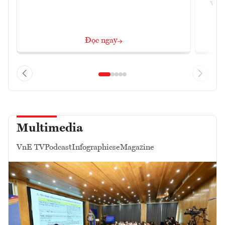
và 
Đọc ngay
Multimedia
VnE TV
Podcast
Infographics
eMagazine