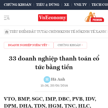
CHỨNG KHOÁN
TIÊU & DÙNG
XE
VNE TV
TECH CO
TIÊU ĐIỂM
ĐẦU TƯ
TÀI CHÍNH
KINH TẾ SỐ
KINH TẾ XANH
DOANH NGHIỆP NIÊM YẾT
CHỨNG KHOÁN
33 doanh nghiệp thanh toán cổ
tức bằng tiền
Hà Anh
H
15:36, 20/05/2014
VTO, BMP, SGC, IMP, DBC, PVB, IDV,
DPM, DHA, TDN, HGM, TNC, HLC,