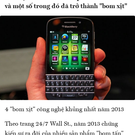
và một số trong đó đã trở thành "bom xịt"
4 "bom xịt" công nghệ khủng nhất năm 2013
Theo trang 24/7 Wall St., năm 2013 chứng
kiến sự ra đời của nhiều sản phẩm "bom tấn"