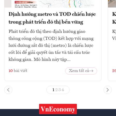
Định hướng metro và TOD chiến lược
K
trong phát triển đô thị bền vững
K
Phát triển đô thị theo định hướng giao
K
thông công cộng (TOD) kết hợp với mạng
V
lưới đường sắt đô thị (metro) là chiến lược
cốt lõi để giải quyết ùn tắc và tái cấu trúc
không gian. Mô hình này tập...
10
bài viết
Xem tất cả
2
1
2
3
4