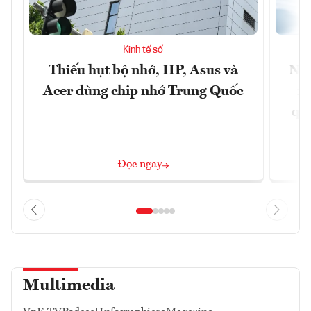
Kinh tế số
Thiếu hụt bộ nhớ, HP, Asus và
Ngâ
Acer dùng chip nhớ Trung Quốc
nề
quả
Đọc ngay
Multimedia