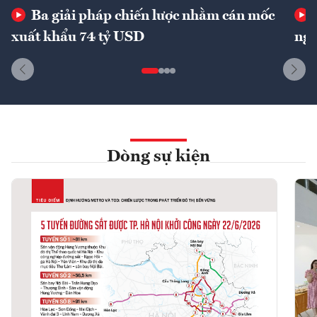
Ba giải pháp chiến lược nhằm cán mốc
xuất khẩu 74 tỷ USD
ngu
Dòng sự kiện