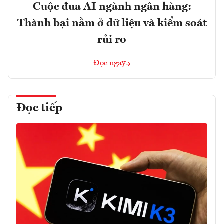
Cuộc đua AI ngành ngân hàng:
Thành bại nằm ở dữ liệu và kiểm soát
rủi ro
Đọc ngay
Đọc tiếp