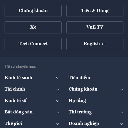
Chứng khoán
Tiêu & Dùng
Xe
VnE TV
Tech Connect
English ++
Tất cả chuyên mục
Kinh tế xanh
Tiêu điểm
Chuyển động xanh
Tài chính
Chứng khoán
Pháp lý
Ngân hàng
Doanh nghiệp niêm yết
Kinh tế số
Hạ tầng
Thương hiệu xanh
Thị trường vốn
Thị trường
Sản phẩm - Thị trường
Bất động sản
Thị trường
Diễn đàn
Thuế
Đầu tư
Tài sản số
Chính sách
Xuất nhập khẩu
Thế giới
Doanh nghiệp
Bảo hiểm
Quốc tế