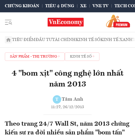
CHỨNG KHOÁN
TIÊU & DÙNG
XE
VNE TV
TECH CO
TIÊU ĐIỂM
ĐẦU TƯ
TÀI CHÍNH
KINH TẾ SỐ
KINH TẾ XANH
SẢN PHẨM - THỊ TRƯỜNG
KINH TẾ SỐ
4 "bom xịt" công nghệ lớn nhất
năm 2013
Tâm Anh
T
11:27, 26/12/2013
Theo trang 24/7 Wall St, năm 2013 chứng
kiến sự ra đời nhiều sản phẩm "bom tấn"