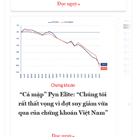
Đọc ngay
Chứng khoán
“Cá mập” Pyn Elite: “Chúng tôi
15
rất thất vọng vì đợt suy giảm vừa
mặt
qua của chứng khoán Việt Nam”
Đọc ngay