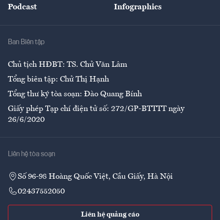
Podcast
Infographics
Giải trí
Y tế
Nhà
Ban Biên tập
Ẩm thực
Chủ tịch HĐBT: TS. Chử Văn Lâm
Tổng biên tập: Chử Thị Hạnh
Tổng thư ký tòa soạn: Đào Quang Bính
Giấy phép Tạp chí điện tử số: 272/GP-BTTTT ngày
26/6/2020
Liên hệ tòa soạn
Số 96-98 Hoàng Quốc Việt, Cầu Giấy, Hà Nội
02437552050
Liên hệ quảng cáo