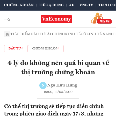
CHỨNG KHOÁN
TIÊU & DÙNG
XE
VNE TV
TECH CO
TIÊU ĐIỂM
ĐẦU TƯ
TÀI CHÍNH
KINH TẾ SỐ
KINH TẾ XANH
ĐẦU TƯ
CHỨNG KHOÁN
4 lý do không nên quá bi quan về
thị trường chứng khoán
Ngô Hữu Hùng
N
18:00, 16/03/2010
Có thể thị trường sẽ tiếp tục điều chỉnh
trong phiên giao dịch ngày 17/3, nhưng