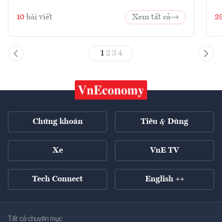
10
bài viết
Xem tất cả
2
1
2
3
4
Chứng khoán
Tiêu & Dùng
Xe
VnE TV
Tech Connect
English ++
Tất cả chuyên mục