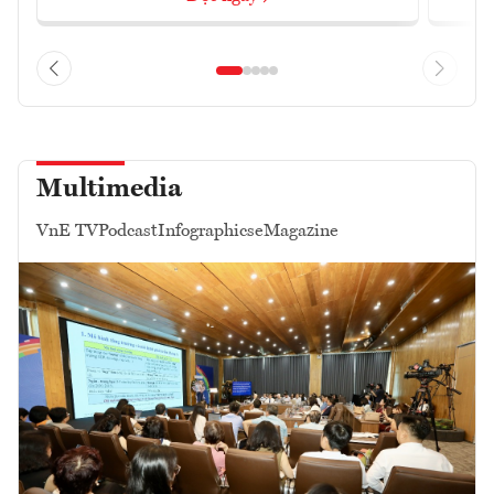
Multimedia
VnE TV
Podcast
Infographics
eMagazine