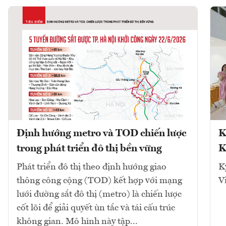
Định hướng metro và TOD chiến lược
K
trong phát triển đô thị bền vững
K
Phát triển đô thị theo định hướng giao
K
thông công cộng (TOD) kết hợp với mạng
V
lưới đường sắt đô thị (metro) là chiến lược
cốt lõi để giải quyết ùn tắc và tái cấu trúc
không gian. Mô hình này tập...