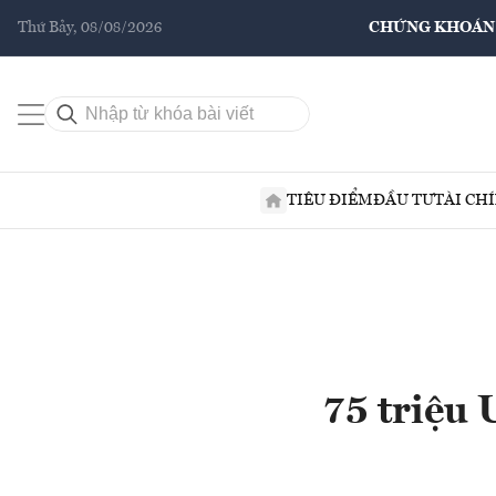
Thứ Bảy, 08/08/2026
CHỨNG KHOÁN
TIÊU ĐIỂM
ĐẦU TƯ
TÀI CH
75 triệu 