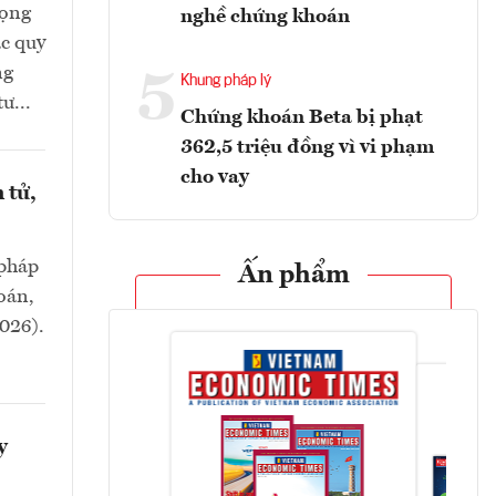
rọng
nghề chứng khoán
ác quy
ng
5
Khung pháp lý
ư...
Chứng khoán Beta bị phạt
362,5 triệu đồng vì vi phạm
cho vay
 tử,
 pháp
Ấn phẩm
oán,
2026).
y