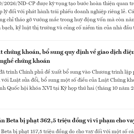
0/2026/NĐ-CP được kỳ vọng tạo bước hoàn thiện quan t
 lý đối với phát hành trái phiếu doanh nghiệp riêng lẻ. C
ng chỉ tháo gỡ vướng mắc trong huy động vốn mà còn nâ
 bạch, kỷ luật thị trường và củng cố niềm tin của nhà đầu t
t chứng khoán, bổ sung quy định về giao dịch điện
 nghề chứng khoán
đã trình Chính phủ đề xuất bổ sung vào Chương trình lập
với Luật sửa đổi, bổ sung một số điều của Luật Chứng kh
rình Quốc hội khóa XVI tại Kỳ họp thứ hai (tháng 10 năm 
 Beta bị phạt 362,5 triệu đồng vì vi phạm cho va
eta bị phạt 187,5 triệu đồng do cho vay đối với một số cá