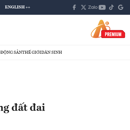
ENGLISH ++
 ĐỘNG SẢN
THẾ GIỚI
DÂN SINH
ng đất đai