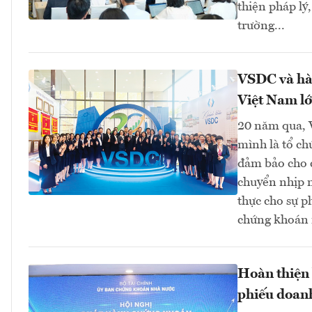
thiện pháp lý
trường...
VSDC và hàn
Việt Nam l
20 năm qua, V
mình là tổ ch
đảm bảo cho c
chuyển nhịp n
thực cho sự p
chứng khoán 
Hoàn thiện 
phiếu doan