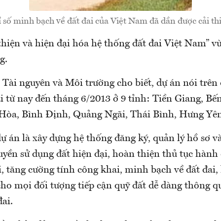
 số minh bạch về đất đai của Việt Nam đã dần được cải th
hiện và hiện đại hóa hệ thống đất đai Việt Nam” v
g.
Tài nguyên và Môi trường cho biết, dự án nói trên
i từ nay đến tháng 6/2013 ở 9 tỉnh: Tiền Giang, Bế
òa, Bình Định, Quảng Ngãi, Thái Bình, Hưng Yên
ự án là xây dựng hệ thống đăng ký, quản lý hồ sơ và
yền sử dụng đất hiện đại, hoàn thiện thủ tục hành
i, tăng cường tính công khai, minh bạch về đất đai,
cho mọi đối tượng tiếp cận quỹ đất dễ dàng thông q
đai.