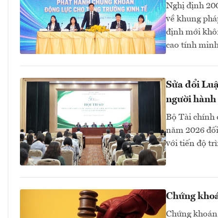
Nghị định 20
về khung pháp
định mới khô
cao tính minh
Sửa đổi Luậ
người hành
Bộ Tài chính 
năm 2026 đối 
với tiến độ t
Chứng khoán
Chứng khoán B