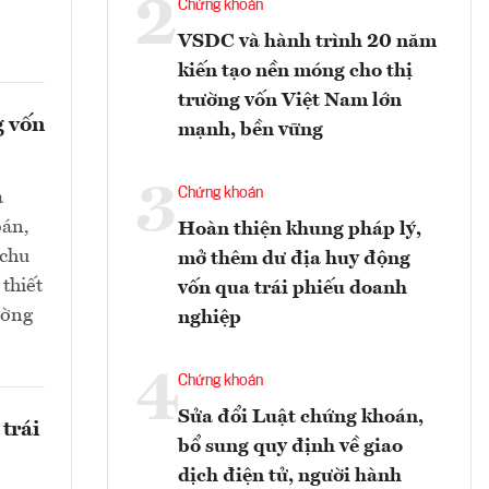
2
Chứng khoán
VSDC và hành trình 20 năm
kiến tạo nền móng cho thị
trường vốn Việt Nam lớn
g vốn
mạnh, bền vững
3
Chứng khoán
a
oán,
Hoàn thiện khung pháp lý,
 chu
mở thêm dư địa huy động
thiết
vốn qua trái phiếu doanh
ường
nghiệp
4
Chứng khoán
Sửa đổi Luật chứng khoán,
trái
bổ sung quy định về giao
dịch điện tử, người hành