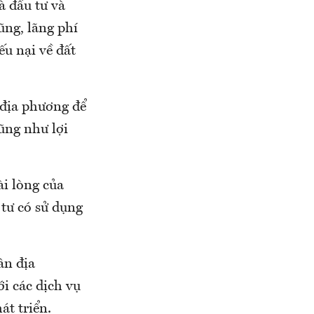
 đầu tư và
ng, lãng phí
ếu nại về đất
 địa phương để
ũng như lợi
ài lòng của
 tư có sử dụng
ân địa
ới các dịch vụ
át triển.