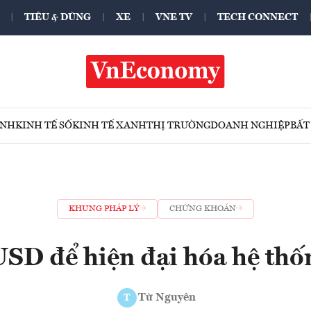
TIÊU & DÙNG
XE
VNE TV
TECH CONNECT
ÍNH
KINH TẾ SỐ
KINH TẾ XANH
THỊ TRƯỜNG
DOANH NGHIỆP
BẤT
KHUNG PHÁP LÝ
CHỨNG KHOÁN
USD để hiện đại hóa hệ thố
Từ Nguyên
T