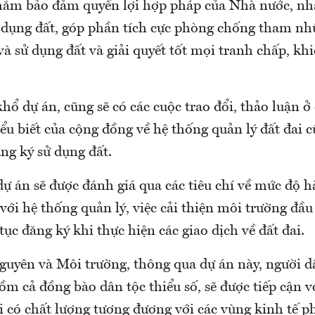
ằm bảo đảm quyền lợi hợp pháp của Nhà nước, nhà
 dụng đất, góp phần tích cực phòng chống tham nhũ
và sử dụng đất và giải quyết tốt mọi tranh chấp, khi
ổ dự án, cũng sẽ có các cuộc trao đổi, thảo luận ở
ểu biết của cộng đồng về hệ thống quản lý đất đai c
ăng ký sử dụng đất.
ự án sẽ được đánh giá qua các tiêu chí về mức độ h
với hệ thống quản lý, việc cải thiện môi trường đầu
 tục đăng ký khi thực hiện các giao dịch về đất đai.
guyên và Môi trường, thông qua dự án này, người d
m cả đồng bào dân tộc thiểu số, sẽ được tiếp cận v
i có chất lượng tương đương với các vùng kinh tế ph