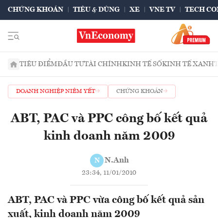
CHỨNG KHOÁN
TIÊU & DÙNG
XE
VNE TV
TECH CO
TIÊU ĐIỂM
ĐẦU TƯ
TÀI CHÍNH
KINH TẾ SỐ
KINH TẾ XANH
DOANH NGHIỆP NIÊM YẾT
CHỨNG KHOÁN
ABT, PAC và PPC công bố kết quả
kinh doanh năm 2009
N.Anh
N
23:34, 11/01/2010
ABT, PAC và PPC vừa công bố kết quả sản
xuất, kinh doanh năm 2009