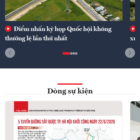
Điểm nhấn kỳ họp Quốc hội không
thường lệ lần thứ nhất
xuấ
Dòng sự kiện