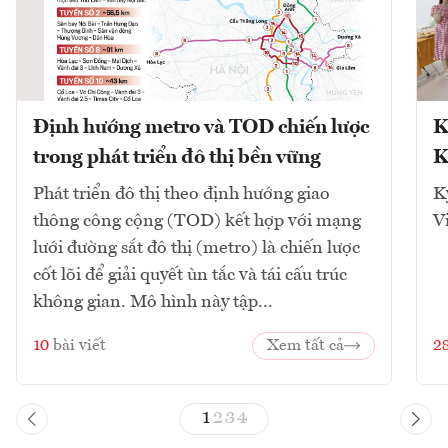
Định hướng metro và TOD chiến lược
K
trong phát triển đô thị bền vững
K
Phát triển đô thị theo định hướng giao
K
thông công cộng (TOD) kết hợp với mạng
V
lưới đường sắt đô thị (metro) là chiến lược
cốt lõi để giải quyết ùn tắc và tái cấu trúc
không gian. Mô hình này tập...
10
bài viết
Xem tất cả
2
1
2
3
4