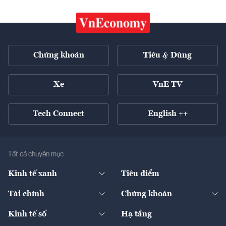
Chứng khoán
Tiêu & Dùng
Xe
VnE TV
Tech Connect
English ++
Tất cả chuyên mục
Kinh tế xanh
Tiêu điểm
Chuyển động xanh
Tài chính
Chứng khoán
Pháp lý
Ngân hàng
Doanh nghiệp niêm yết
Kinh tế số
Hạ tầng
Thương hiệu xanh
Thị trường vốn
Thị trường