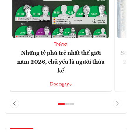
Thế giới
Những tỷ phú trẻ nhất thế giới
Số n
năm 2026, chủ yếu là người thừa
26%
kế
Đọc ngay