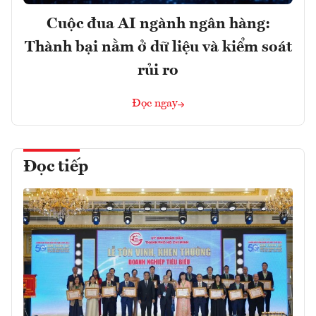
Cuộc đua AI ngành ngân hàng:
Thành bại nằm ở dữ liệu và kiểm soát
rủi ro
Đọc ngay
Đọc tiếp