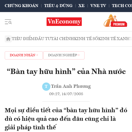
CHỨNG KHOÁN
TIÊU & DÙNG
XE
VNE TV
TECH CO
TIÊU ĐIỂM
ĐẦU TƯ
TÀI CHÍNH
KINH TẾ SỐ
KINH TẾ XANH
DOANH NHÂN
DOANH NGHIỆP
“Bàn tay hữu hình” của Nhà nước
Trần Anh Phương
T
09:27, 14/07/2008
Mọi sự điều tiết của “bàn tay hữu hình” đó
dù có hiệu quả cao đến đâu cũng chỉ là
giải pháp tình thế