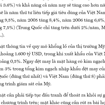
ới 3.6%) và khả năng cả năm nay sẽ tăng cao hơn n
sẽ là năm thứ tư liên tiếp giá tiêu dùng của Việt N
g 9,5%, năm 2005 tăng 8,4%, năm 2006 tăng 6,6%,
 7,5%) (Trung Quốc chỉ tăng trên dưới 2%/năm, M
.).
ặt thông tin về quy mô khổng lồ của thị trường M
khoảng 1.600 tỷ USD, trong khi xuất khẩu của Việ
ảng 0,5%. Ngay dệt may là mặt hàng có kim ngạch
ếm 3% trong tổng kim ngạch nhập khẩu dệt may củ
Quốc (đứng thứ nhất) và Việt Nam (đứng thứ 8) phả
ng trình giám sát của Mỹ.
t cần phải tiếp tục đấu tranh để thoát ra khỏi sự
 chương trình trên; mặt khác cũng cần rút ra bài 