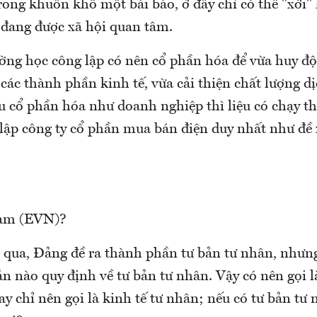
ong khuôn khổ một bài báo, ở đây chỉ có thể "xới"
 đang được xã hội quan tâm.
ường học công lập có nên cổ phần hóa để vừa huy đ
các thành phần kinh tế, vừa cải thiện chất lượng dị
u cổ phần hóa như doanh nghiệp thì liệu có chạy t
lập công ty cổ phần mua bán điện duy nhất như đề 
Nam (EVN)?
qua, Đảng đề ra thành phần tư bản tư nhân, nhưn
n nào quy định về tư bản tư nhân. Vậy có nên gọi l
 chỉ nên gọi là kinh tế tư nhân; nếu có tư bản tư 