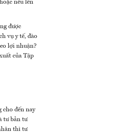
 hoặc nêu lên
ộng được
ch vụ y tế, đào
heo lợi nhuận?
xuất của Tập
g cho đến nay
à tư bản tư
nhân thì tư