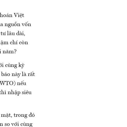
khoán Việt
của nguồn vốn
tư lâu dài,
thậm chí còn
ời năm?
ới cùng kỳ
 báo này là rất
 (WTO) nếu
thì nhập siêu
 mặt, trong đó
ơn so với cùng