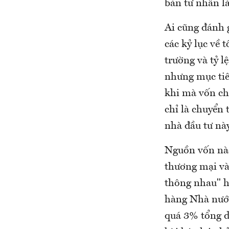
bản tư nhân là
Ai cũng đánh 
các kỷ lục về t
trường và tỷ l
nhưng mục tiê
khi mà vốn ch
chỉ là chuyển 
nhà đầu tư này
Nguồn vốn nào
thương mại và
thông nhau" h
hàng Nhà nước
quá 3% tổng d