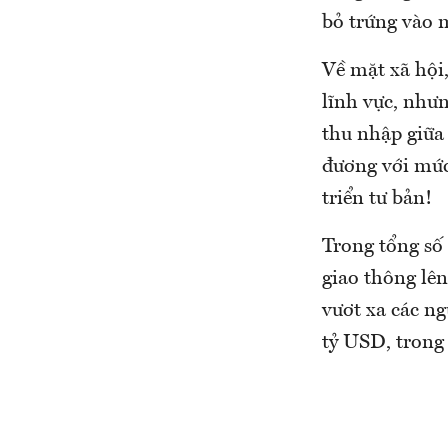
bỏ trứng vào m
Về mặt xã hội,
lĩnh vực, như
thu nhập giữa
đương với mức
triển tư bản!
Trong tổng số 
giao thông lên
vươt xa các ng
tỷ USD, trong