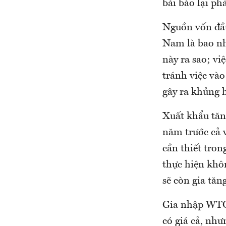
bài báo lại ph
Nguồn vốn đầu
Nam là bao nh
này ra sao; vi
tránh việc vào
gây ra khủng 
Xuất khẩu tăn
năm trước cả v
cần thiết tro
thực hiện khôn
sẽ còn gia tăn
Gia nhập WTO 
có giá cả, như