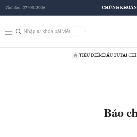
Thứ Sáu, 07/08/2026
CHỨNG KHOÁN
TIÊU ĐIỂM
ĐẦU TƯ
TÀI CH
Báo ch