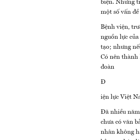
biện. Nhưng tr
một số vấn đề
Bệnh viện, tr
nguồn lực của 
tạo; nhưng nế
Có nên thành 
đoàn
Đ
iện lực Việt 
Đã nhiều năm 
chưa có văn bả
nhân không hay