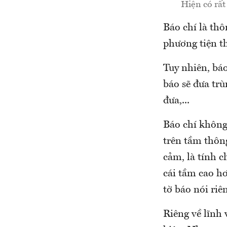
Hiện có rất
Báo chí là thô
phương tiện t
Tuy nhiên, báo
báo sẽ đưa tr
đưa,...
Báo chí không
trên tầm thông
cảm, là tính c
cái tầm cao h
tờ báo nói riê
Riêng về lĩnh 