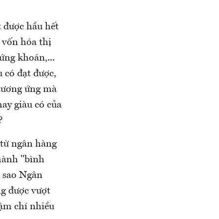
t được hầu hết
ị vốn hóa thị
hứng khoán,...
 có đạt được,
 tương ứng mà
hay giàu có của
?
 từ ngân hàng
hành "bình
i sao Ngân
g được vượt
ậm chí nhiều