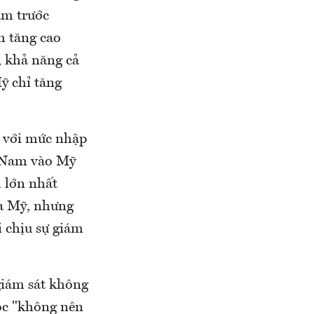
ăm trước
am tăng cao
 khả năng cả
ỹ chỉ tăng
ỹ với mức nhập
t Nam vào Mỹ
 lớn nhất
a Mỹ, nhưng
i chịu sự giám
 giám sát không
học "không nên