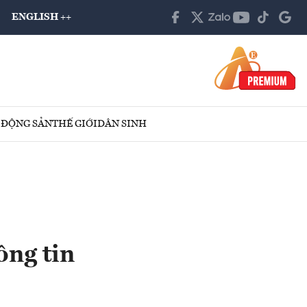
ENGLISH ++
 ĐỘNG SẢN
THẾ GIỚI
DÂN SINH
ông tin