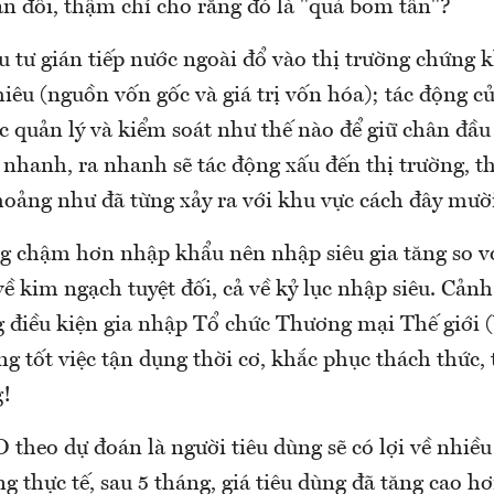
ản đối, thậm chí cho rằng đó là "quả bom tấn"?
 tư gián tiếp nước ngoài đổ vào thị trường chứng 
iêu (nguồn vốn gốc và giá trị vốn hóa); tác động 
ệc quản lý và kiểm soát như thế nào để giữ chân đầu 
 nhanh, ra nhanh sẽ tác động xấu đến thị trường, 
hoảng như đã từng xảy ra với khu vực cách đây mư
g chậm hơn nhập khẩu nên nhập siêu gia tăng so v
ề kim ngạch tuyệt đối, cả về kỷ lục nhập siêu. Cảnh
ng điều kiện gia nhập Tổ chức Thương mại Thế giới
g tốt việc tận dụng thời cơ, khắc phục thách thức, 
g!
theo dự đoán là người tiêu dùng sẽ có lợi về nhiều
ng thực tế, sau 5 tháng, giá tiêu dùng đã tăng cao h