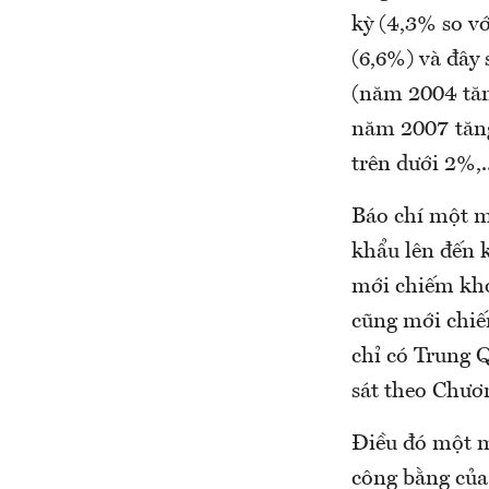
kỳ (4,3% so v
(6,6%) và đây 
(năm 2004 tăn
năm 2007 tăng
trên dưới 2%,..
Báo chí một m
khẩu lên đến 
mới chiếm kho
cũng mới chi
chỉ có Trung 
sát theo Chươ
Điều đó một mặ
công bằng của