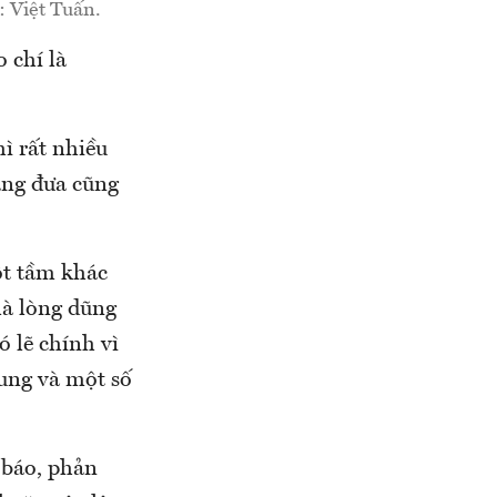
: Việt Tuấn.
o chí là
hì rất nhiều
áng đưa cũng
ột tầm khác
 là lòng dũng
ó lẽ chính vì
ung và một số
 báo, phản