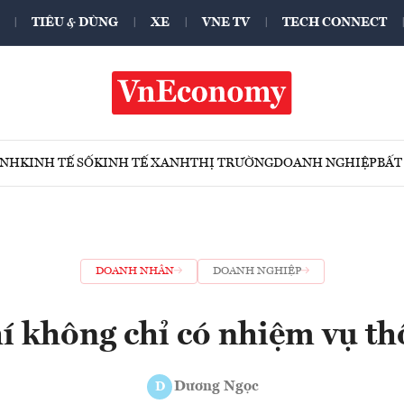
TIÊU & DÙNG
XE
VNE TV
TECH CONNECT
ÍNH
KINH TẾ SỐ
KINH TẾ XANH
THỊ TRƯỜNG
DOANH NGHIỆP
BẤT
DOANH NHÂN
DOANH NGHIỆP
í không chỉ có nhiệm vụ th
Dương Ngọc
D