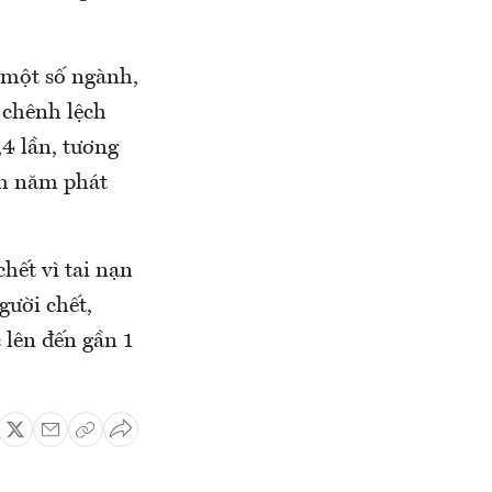
ề một số ngành,
 chênh lệch
4 lần, tương
ăm năm phát
hết vì tai nạn
gười chết,
 lên đến gần 1