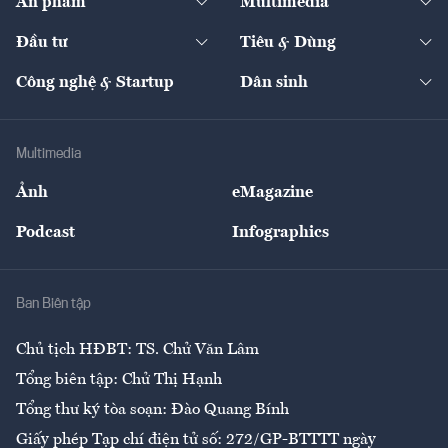
Ấn phẩm
Multimedia
Khung pháp lý
Start-up
Dự án
Công nghiệp
Chuyển động 24h
Đối thoại
The Guide
Video
Đầu tư
Tiêu & Dùng
Quản trị số
Cafe BĐS
Thị trường
Kinh doanh
Kết nối
Tạp chí kinh tế Việt Nam
eMagazine
Nhà đầu tư
Du lịch
Công nghệ & Startup
Dân sinh
Tư vấn
Nông sản
Doanh nhân
Tư vấn Tiêu & Dùng
Infographics
Hạ tầng
Sức khỏe
Khung pháp lý
Doanh nghiệp
Địa phương
Thị trường
Bảo hiểm
Multimedia
Sự kiện
Nhân lực
Ảnh
eMagazine
Đẹp +
An sinh
Podcast
Infographics
Giải trí
Y tế
Nhà
Ban Biên tập
Ẩm thực
Chủ tịch HĐBT: TS. Chử Văn Lâm
Tổng biên tập: Chử Thị Hạnh
Tổng thư ký tòa soạn: Đào Quang Bính
Giấy phép Tạp chí điện tử số: 272/GP-BTTTT ngày