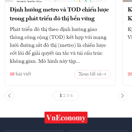
Định hướng metro và TOD chiến lược
K
trong phát triển đô thị bền vững
K
Phát triển đô thị theo định hướng giao
K
thông công cộng (TOD) kết hợp với mạng
V
lưới đường sắt đô thị (metro) là chiến lược
cốt lõi để giải quyết ùn tắc và tái cấu trúc
không gian. Mô hình này tập...
10
bài viết
Xem tất cả
2
1
2
3
4