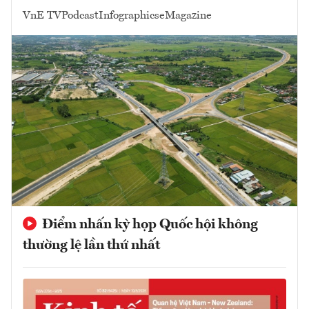
VnE TV
Podcast
Infographics
eMagazine
Điểm nhấn kỳ họp Quốc hội không
thường lệ lần thứ nhất