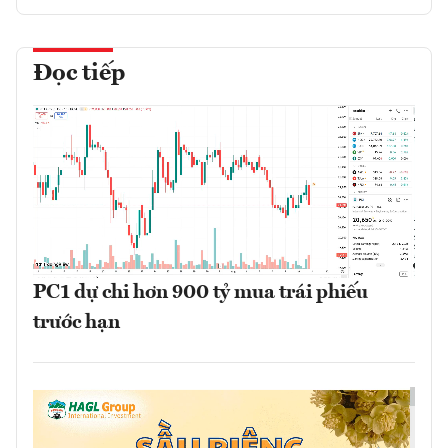
Đọc tiếp
PC1 dự chi hơn 900 tỷ mua trái phiếu
trước hạn