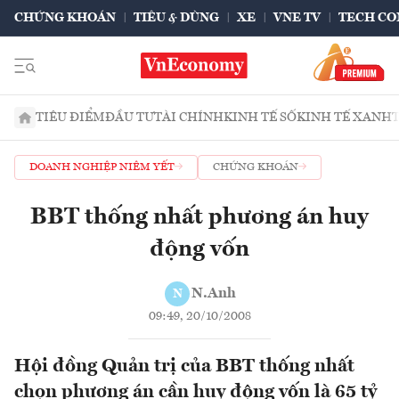
CHỨNG KHOÁN
TIÊU & DÙNG
XE
VNE TV
TECH CO
TIÊU ĐIỂM
ĐẦU TƯ
TÀI CHÍNH
KINH TẾ SỐ
KINH TẾ XANH
DOANH NGHIỆP NIÊM YẾT
CHỨNG KHOÁN
BBT thống nhất phương án huy
động vốn
N.Anh
N
09:49, 20/10/2008
Hội đồng Quản trị của BBT thống nhất
chọn phương án cần huy động vốn là 65 tỷ