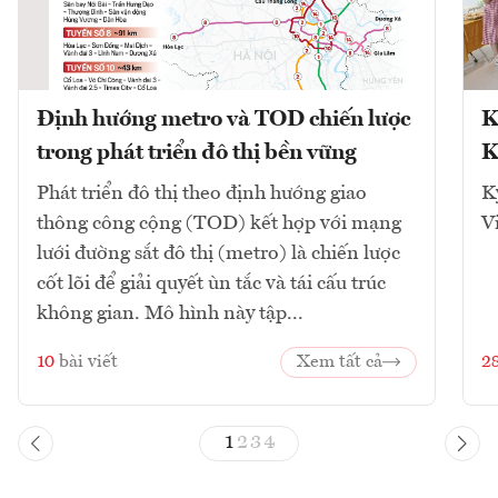
Định hướng metro và TOD chiến lược
K
trong phát triển đô thị bền vững
K
Phát triển đô thị theo định hướng giao
K
thông công cộng (TOD) kết hợp với mạng
V
lưới đường sắt đô thị (metro) là chiến lược
cốt lõi để giải quyết ùn tắc và tái cấu trúc
không gian. Mô hình này tập...
10
bài viết
Xem tất cả
2
1
2
3
4