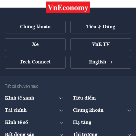
Chứng khoán
Tiêu & Dùng
Xe
VnE TV
Tech Connect
English ++
Tất cả chuyên mục
Kinh tế xanh
Tiêu điểm
Chuyển động xanh
Tài chính
Chứng khoán
Pháp lý
Ngân hàng
Doanh nghiệp niêm yết
Kinh tế số
Hạ tầng
Thương hiệu xanh
Thị trường vốn
Thị trường
Sản phẩm - Thị trường
Bất động sản
Thị trường