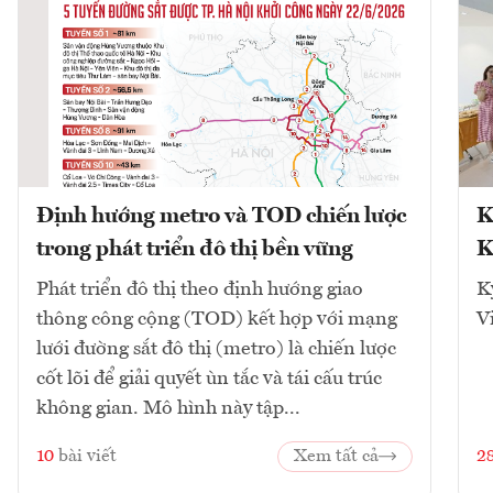
Định hướng metro và TOD chiến lược
K
trong phát triển đô thị bền vững
K
Phát triển đô thị theo định hướng giao
K
thông công cộng (TOD) kết hợp với mạng
V
lưới đường sắt đô thị (metro) là chiến lược
cốt lõi để giải quyết ùn tắc và tái cấu trúc
không gian. Mô hình này tập...
10
bài viết
Xem tất cả
2