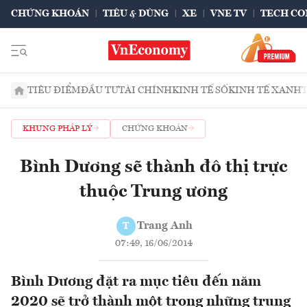
CHỨNG KHOÁN
TIÊU & DÙNG
XE
VNE TV
TECH CO
TIÊU ĐIỂM
ĐẦU TƯ
TÀI CHÍNH
KINH TẾ SỐ
KINH TẾ XANH
KHUNG PHÁP LÝ
CHỨNG KHOÁN
Bình Dương sẽ thành đô thị trực
thuộc Trung ương
Trang Anh
T
07:49, 16/06/2014
Bình Dương đặt ra mục tiêu đến năm
2020 sẽ trở thành một trong những trung