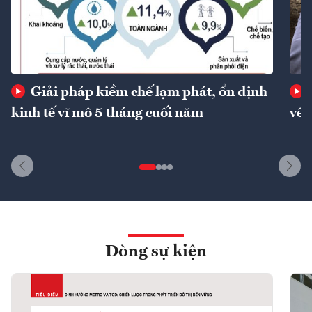
Giải pháp kiềm chế lạm phát, ổn định
kinh tế vĩ mô 5 tháng cuối năm
về 
Dòng sự kiện