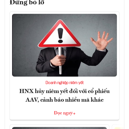
Đừng bỏ lỡ
Doanh nghiệp niêm yết
HNX hủy niêm yết đối với cổ phiếu
AAV, cảnh báo nhiều mã khác
Đọc ngay