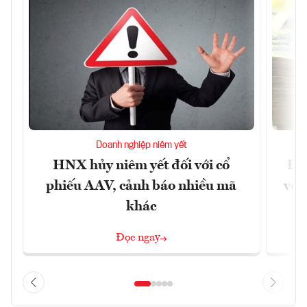
Doanh nghiệp niêm yết
HNX hủy niêm yết đối với cổ
Đề 
phiếu AAV, cảnh báo nhiều mã
với
khác
Đọc ngay