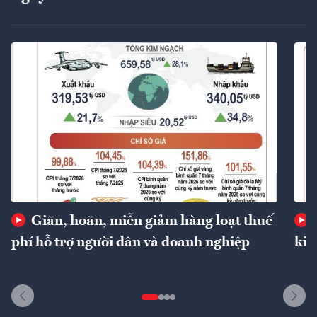
Giãn, hoãn, miễn giảm hàng loạt thuế
phí hỗ trợ người dân và doanh nghiệp
kin