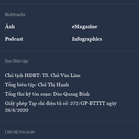
Khung pháp lý
Doanh nghiệp
Địa phương
Thị trường
Bảo hiểm
Multimedia
Sự kiện
Nhân lực
Ảnh
eMagazine
Đẹp +
An sinh
Podcast
Infographics
Giải trí
Y tế
Nhà
Ban Biên tập
Ẩm thực
Chủ tịch HĐBT: TS. Chử Văn Lâm
Tổng biên tập: Chử Thị Hạnh
Tổng thư ký tòa soạn: Đào Quang Bính
Giấy phép Tạp chí điện tử số: 272/GP-BTTTT ngày
26/6/2020
Liên hệ tòa soạn