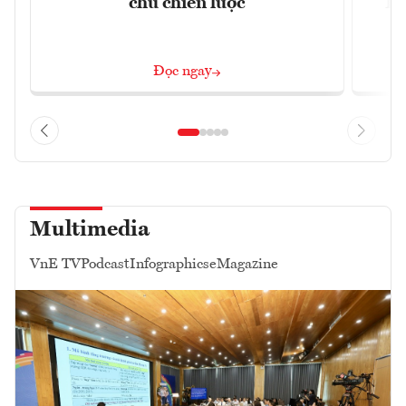
chủ chiến lược
Lâ
Đọc ngay
Multimedia
VnE TV
Podcast
Infographics
eMagazine