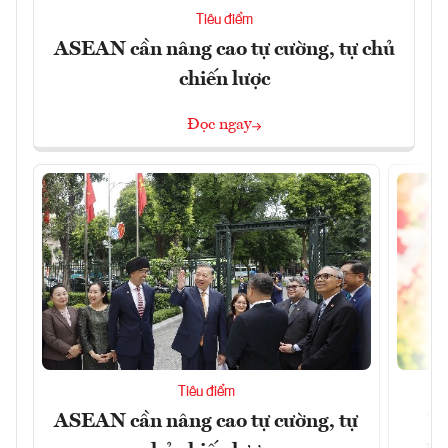
Tiêu điểm
ASEAN cần nâng cao tự cường, tự chủ
chiến lược
Đọc ngay
Tiêu điểm
ASEAN cần nâng cao tự cường, tự
Tổ