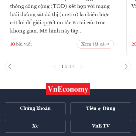
thông công cộng (TOD) kết hợp với mạng
V
lưới đường sắt đô thị (metro) là chiến lược
cốt lõi để giải quyết ùn tắc và tái cấu trúc
không gian. Mô hình này tập...
10
bài viết
Xem tất cả
2
1
2
3
4
Chứng khoán
Tiêu & Dùng
Xe
VnE TV