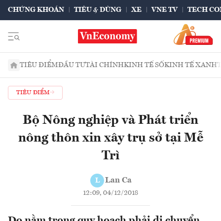
CHỨNG KHOÁN
TIÊU & DÙNG
XE
VNE TV
TECH CO
TIÊU ĐIỂM
ĐẦU TƯ
TÀI CHÍNH
KINH TẾ SỐ
KINH TẾ XANH
TIÊU ĐIỂM
Bộ Nông nghiệp và Phát triển
nông thôn xin xây trụ sở tại Mễ
Trì
Lan Ca
L
12:09, 04/12/2018
Do nằm trong quy hoạch phải di chuyển