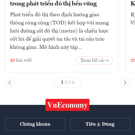
trong phát triển đô thị bền vững
K
Phát triển đô thị theo định hướng giao
K
thông công cộng (TOD) kết hợp với mạng
V
lưới đường sắt đô thị (metro) là chiến lược
cốt lõi để giải quyết ùn tắc và tái cấu trúc
không gian. Mô hình này tập...
10
bài viết
Xem tất cả
2
1
2
3
4
Chứng khoán
Tiêu & Dùng