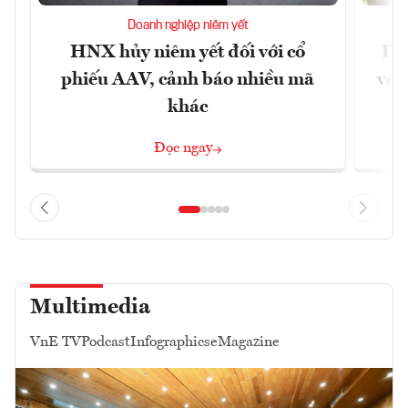
Doanh nghiệp niêm yết
HNX hủy niêm yết đối với cổ
Đề 
phiếu AAV, cảnh báo nhiều mã
với
khác
Đọc ngay
Multimedia
VnE TV
Podcast
Infographics
eMagazine