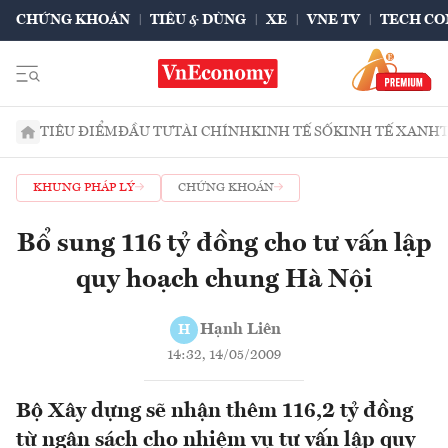
CHỨNG KHOÁN
TIÊU & DÙNG
XE
VNE TV
TECH CO
TIÊU ĐIỂM
ĐẦU TƯ
TÀI CHÍNH
KINH TẾ SỐ
KINH TẾ XANH
KHUNG PHÁP LÝ
CHỨNG KHOÁN
Bổ sung 116 tỷ đồng cho tư vấn lập
quy hoạch chung Hà Nội
Hạnh Liên
H
14:32, 14/05/2009
Bộ Xây dựng sẽ nhận thêm 116,2 tỷ đồng
từ ngân sách cho nhiệm vụ tư vấn lập quy