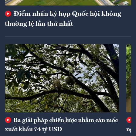
Điểm nhấn kỳ họp Quốc hội không
thường lệ lần thứ nhất
Ba giải pháp chiến lược nhằm cán mốc
xuất khẩu 74 tỷ USD
ngu