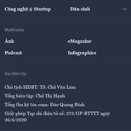
Cafe BĐS
Thị trường
Kinh doanh
Kết nối
Tạp chí kinh tế Việt Nam
eMagazine
Nhà đầu tư
Du lịch
Công nghệ & Startup
Dân sinh
Tư vấn
Nông sản
Doanh nhân
Tư vấn Tiêu & Dùng
Infographics
Hạ tầng
Sức khỏe
Khung pháp lý
Doanh nghiệp
Địa phương
Thị trường
Bảo hiểm
Multimedia
Sự kiện
Nhân lực
Ảnh
eMagazine
Đẹp +
An sinh
Podcast
Infographics
Giải trí
Y tế
Nhà
Ban Biên tập
Ẩm thực
Chủ tịch HĐBT: TS. Chử Văn Lâm
Tổng biên tập: Chử Thị Hạnh
Tổng thư ký tòa soạn: Đào Quang Bính
Giấy phép Tạp chí điện tử số: 272/GP-BTTTT ngày
26/6/2020