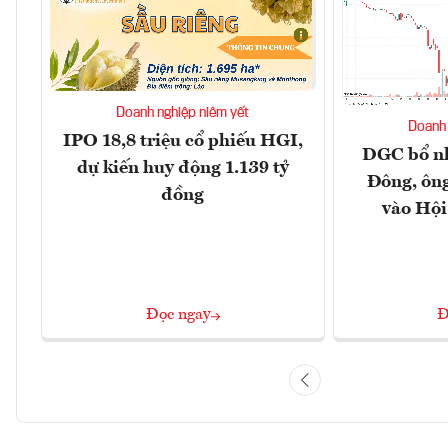
Doanh nghiệp niêm yết
Doanh 
IPO 18,8 triệu cổ phiếu HGI,
DGC bổ n
dự kiến huy động 1.139 tỷ
Đông, ôn
đồng
vào Hội
Đọc ngay
Đ