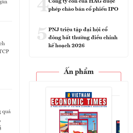
4
Công ty con của HAG được
Ngân
phép chào bán cổ phiếu IPO
5
PNJ triệu tập đại hội cổ
đông bất thường điều chỉnh
ch
kế hoạch 2026
CTCP
Ấn phẩm
g quá
,
ị