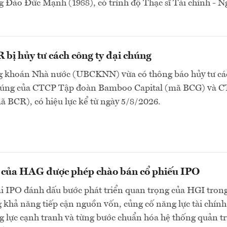
 Đào Đức Mạnh (1988), có trình độ Thạc sĩ Tài chính - 
bị hủy tư cách công ty đại chúng
 khoán Nhà nước (UBCKNN) vừa có thông báo hủy tư cá
chúng của CTCP Tập đoàn Bamboo Capital (mã BCG) và 
 BCR), có hiệu lực kể từ ngày 5/8/2026.
n của HAG được phép chào bán cổ phiếu IPO
ai IPO đánh dấu bước phát triển quan trọng của HGI tron
 khả năng tiếp cận nguồn vốn, củng cố năng lực tài chính
 lực cạnh tranh và từng bước chuẩn hóa hệ thống quản tr