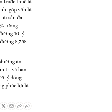
 trước thuế là
ính, góp vốn là
 tài sản đạt
8% tương
 đương 10 tỷ
 đương 8,798
 phương án
ản trị và ban
209 tỷ đồng
g phúc lợi là