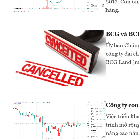
2013. Còn ông
hàng.
BCG và BCR 
Ủy ban Chứng
công ty đại 
BCG Land (mã
Công ty co
Việc triển kh
trình mở rộng
nâng cao năng