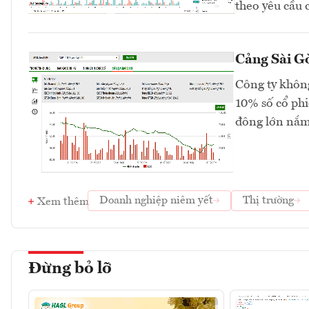
theo yêu cầu 
Cảng Sài Gò
Công ty không
10% số cổ phi
đông lớn nắm
Doanh nghiệp niêm yết
Thị trường
Xem thêm
Đừng bỏ lỡ