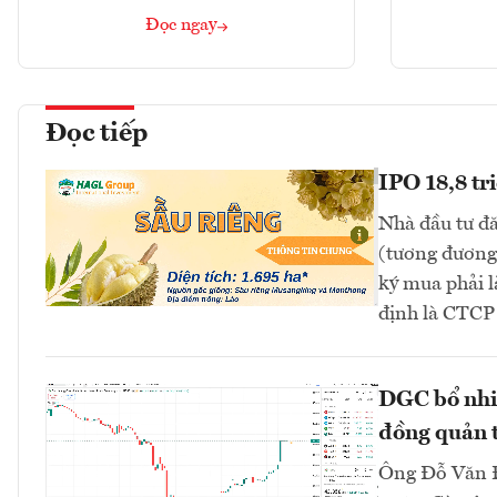
Đọc ngay
Đọc tiếp
IPO 18,8 tr
Nhà đầu tư đă
(tương đương 
ký mua phải l
định là CTC
DGC bổ nhi
đồng quản t
Ông Đỗ Văn Đ