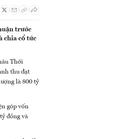
huận trước
à chia cổ tức
hâu Thới
anh thu đạt
lượng là 800 tỷ
iện góp vốn
tỷ đồng và