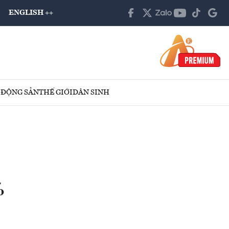
ENGLISH ++
 ĐỘNG SẢN
THẾ GIỚI
DÂN SINH
%