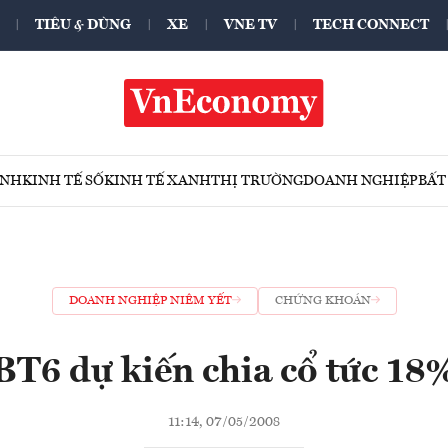
TIÊU & DÙNG
XE
VNE TV
TECH CONNECT
ÍNH
KINH TẾ SỐ
KINH TẾ XANH
THỊ TRƯỜNG
DOANH NGHIỆP
BẤT
DOANH NGHIỆP NIÊM YẾT
CHỨNG KHOÁN
BT6 dự kiến chia cổ tức 18
11:14, 07/05/2008