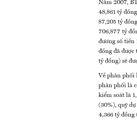
Năm 2007, BT6
48,861 tỷ đồng
87,205 tỷ đồng
706,877 tỷ đồ
đương số tiền 
đồng đã được 
tỷ đồng) sẽ đư
Về phân phối l
phân phối là c
kiểm soát là 1
(30%), quỹ dự 
4,366 tỷ đồng 