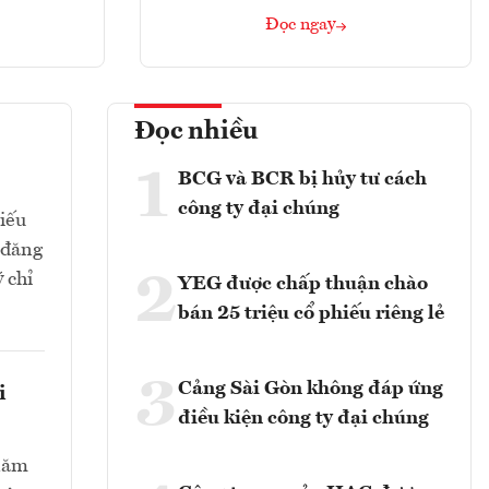
Đọc ngay
Đọc nhiều
1
BCG và BCR bị hủy tư cách
công ty đại chúng
hiếu
 đăng
2
 chỉ
YEG được chấp thuận chào
bán 25 triệu cổ phiếu riêng lẻ
3
Cảng Sài Gòn không đáp ứng
i
điều kiện công ty đại chúng
 năm