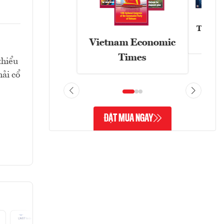
Tạp chí
Vietnam Economic
Times
thiểu
hải cổ
ĐẶT MUA NGAY