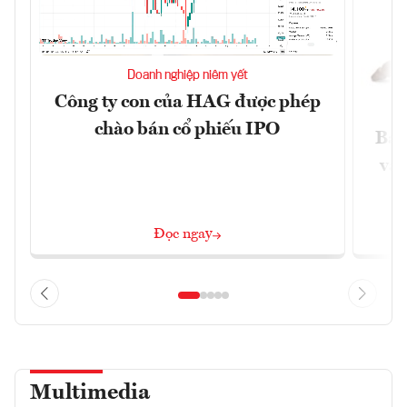
Doanh nghiệp niêm yết
Công ty con của HAG được phép
chào bán cổ phiếu IPO
Báo
và 
Đọc ngay
Multimedia