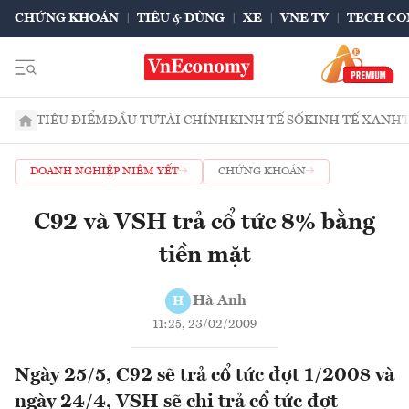
CHỨNG KHOÁN
TIÊU & DÙNG
XE
VNE TV
TECH CO
TIÊU ĐIỂM
ĐẦU TƯ
TÀI CHÍNH
KINH TẾ SỐ
KINH TẾ XANH
DOANH NGHIỆP NIÊM YẾT
CHỨNG KHOÁN
C92 và VSH trả cổ tức 8% bằng
tiền mặt
Hà Anh
H
11:25, 23/02/2009
Ngày 25/5, C92 sẽ trả cổ tức đợt 1/2008 và
ngày 24/4, VSH sẽ chi trả cổ tức đợt