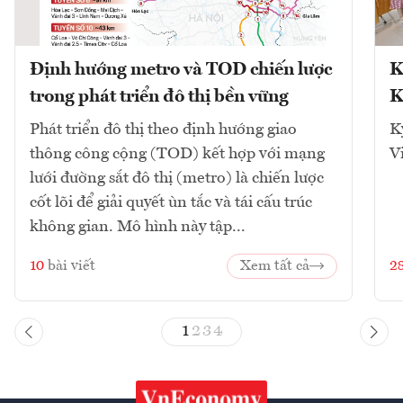
Định hướng metro và TOD chiến lược
K
trong phát triển đô thị bền vững
K
Phát triển đô thị theo định hướng giao
K
thông công cộng (TOD) kết hợp với mạng
V
lưới đường sắt đô thị (metro) là chiến lược
cốt lõi để giải quyết ùn tắc và tái cấu trúc
không gian. Mô hình này tập...
10
bài viết
Xem tất cả
2
1
2
3
4