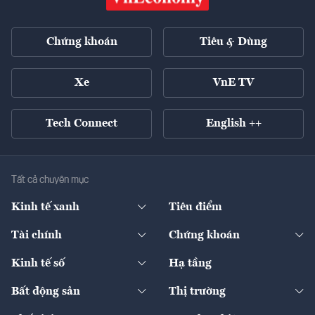
Chứng khoán
Tiêu & Dùng
Xe
VnE TV
Tech Connect
English ++
Tất cả chuyên mục
Kinh tế xanh
Tiêu điểm
Chuyển động xanh
Tài chính
Chứng khoán
Pháp lý
Ngân hàng
Doanh nghiệp niêm yết
Kinh tế số
Hạ tầng
Thương hiệu xanh
Thị trường vốn
Thị trường
Sản phẩm - Thị trường
Bất động sản
Thị trường
Diễn đàn
Thuế
Đầu tư
Tài sản số
Chính sách
Xuất nhập khẩu