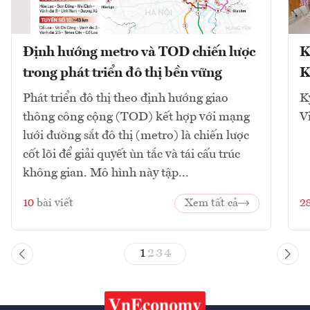
Định hướng metro và TOD chiến lược
K
trong phát triển đô thị bền vững
K
Phát triển đô thị theo định hướng giao
K
thông công cộng (TOD) kết hợp với mạng
V
lưới đường sắt đô thị (metro) là chiến lược
cốt lõi để giải quyết ùn tắc và tái cấu trúc
không gian. Mô hình này tập...
10
bài viết
Xem tất cả
2
1
2
3
4