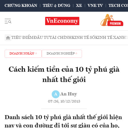
CHỨNG KHOÁN
TIÊU & DÙNG
XE
VNE TV
TECH CO
TIÊU ĐIỂM
ĐẦU TƯ
TÀI CHÍNH
KINH TẾ SỐ
KINH TẾ XANH
DOANH NHÂN
DOANH NGHIỆP
Cách kiếm tiền của 10 tỷ phú già
nhất thế giới
An Huy
A
07:26, 10/12/2013
Danh sách 10 tỷ phú già nhất thế giới hiện
nay và con đường đi tới sự giàu có của họ,