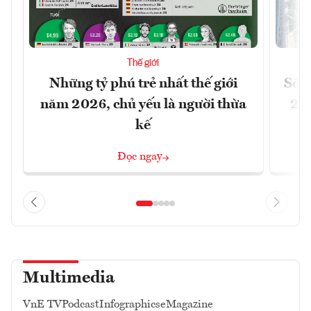
Thế giới
Những tỷ phú trẻ nhất thế giới
Số n
năm 2026, chủ yếu là người thừa
26%
kế
Đọc ngay
Multimedia
VnE TV
Podcast
Infographics
eMagazine