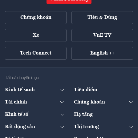
Chứng khoán
Tiêu & Dùng
Xe
VnE TV
Tech Connect
English ++
Tất cả chuyên mục
Kinh tế xanh
Tiêu điểm
Chuyển động xanh
Tài chính
Chứng khoán
Pháp lý
Ngân hàng
Doanh nghiệp niêm yết
Kinh tế số
Hạ tầng
Thương hiệu xanh
Thị trường vốn
Thị trường
Sản phẩm - Thị trường
Bất động sản
Thị trường
Diễn đàn
Thuế
Đầu tư
Tài sản số
Chính sách
Xuất nhập khẩu