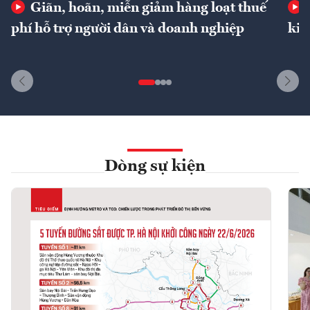
Giãn, hoãn, miễn giảm hàng loạt thuế
phí hỗ trợ người dân và doanh nghiệp
kin
Dòng sự kiện