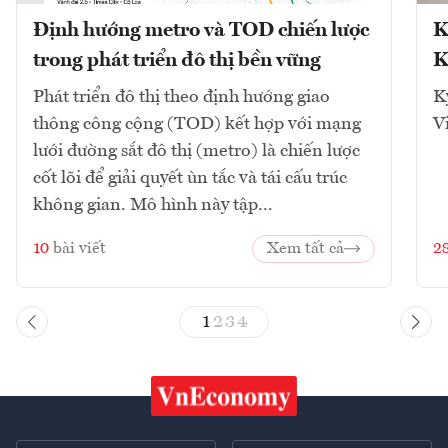
Định hướng metro và TOD chiến lược
K
trong phát triển đô thị bền vững
K
Phát triển đô thị theo định hướng giao
K
thông công cộng (TOD) kết hợp với mạng
V
lưới đường sắt đô thị (metro) là chiến lược
cốt lõi để giải quyết ùn tắc và tái cấu trúc
không gian. Mô hình này tập...
10
bài viết
Xem tất cả
2
1
2
3
4