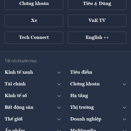
Chứng khoán
Tiêu & Dùng
Xe
VnE TV
Tech Connect
English ++
Tất cả chuyên mục
Kinh tế xanh
Tiêu điểm
Chuyển động xanh
Tài chính
Chứng khoán
Pháp lý
Ngân hàng
Doanh nghiệp niêm yết
Kinh tế số
Hạ tầng
Thương hiệu xanh
Thị trường vốn
Thị trường
Sản phẩm - Thị trường
Bất động sản
Thị trường
Diễn đàn
Thuế
Đầu tư
Tài sản số
Chính sách
Xuất nhập khẩu
Thế giới
Doanh nghiệp
Bảo hiểm
Quốc tế
Dịch vụ số
Thị trường
Khung pháp lý
Kinh tế
Chuyển động