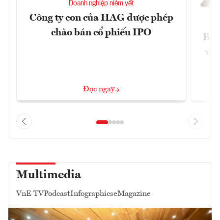
Doanh nghiệp niêm yết
Công ty con của HAG được phép
chào bán cổ phiếu IPO
Báo
và 
Đọc ngay
Multimedia
VnE TV
Podcast
Infographics
eMagazine