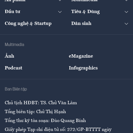
Ấn phẩm
Multimedia
Khung pháp lý
Start-up
Dự án
Công nghiệp
Chuyển động 24h
Đối thoại
The Guide
Video
Đầu tư
Tiêu & Dùng
Quản trị số
Cafe BĐS
Thị trường
Kinh doanh
Kết nối
Tạp chí kinh tế Việt Nam
eMagazine
Nhà đầu tư
Du lịch
Công nghệ & Startup
Dân sinh
Tư vấn
Nông sản
Doanh nhân
Tư vấn Tiêu & Dùng
Infographics
Hạ tầng
Sức khỏe
Khung pháp lý
Doanh nghiệp
Địa phương
Thị trường
Bảo hiểm
Multimedia
Sự kiện
Nhân lực
Ảnh
eMagazine
Đẹp +
An sinh
Podcast
Infographics
Giải trí
Y tế
Nhà
Ban Biên tập
Ẩm thực
Chủ tịch HĐBT: TS. Chử Văn Lâm
Tổng biên tập: Chử Thị Hạnh
Tổng thư ký tòa soạn: Đào Quang Bính
Giấy phép Tạp chí điện tử số: 272/GP-BTTTT ngày