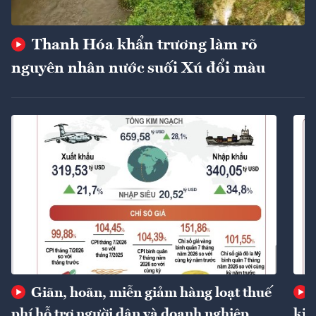
Thanh Hóa khẩn trương làm rõ
nguyên nhân nước suối Xú đổi màu
Giãn, hoãn, miễn giảm hàng loạt thuế
phí hỗ trợ người dân và doanh nghiệp
kin