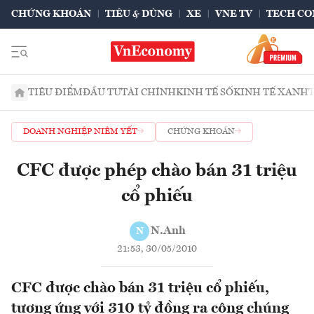
CHỨNG KHOÁN
TIÊU & DÙNG
XE
VNE TV
TECH CO
TIÊU ĐIỂM
ĐẦU TƯ
TÀI CHÍNH
KINH TẾ SỐ
KINH TẾ XANH
DOANH NGHIỆP NIÊM YẾT
CHỨNG KHOÁN
CFC được phép chào bán 31 triệu
cổ phiếu
N.Anh
N
21:53, 30/05/2010
CFC được chào bán 31 triệu cổ phiếu,
tương ứng với 310 tỷ đồng ra công chúng