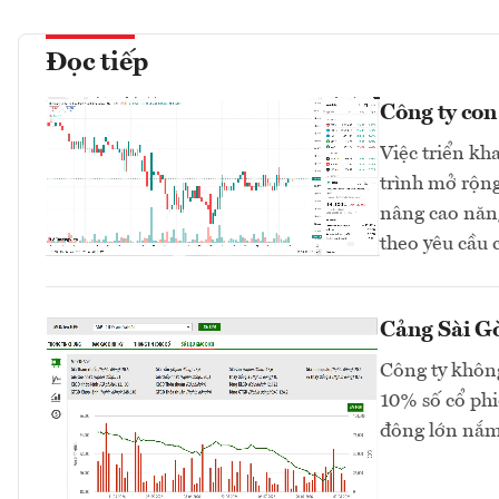
Đọc tiếp
Công ty co
Việc triển kh
trình mở rộng
nâng cao năng
theo yêu cầu 
Cảng Sài Gò
Công ty không
10% số cổ phi
đông lớn nắm