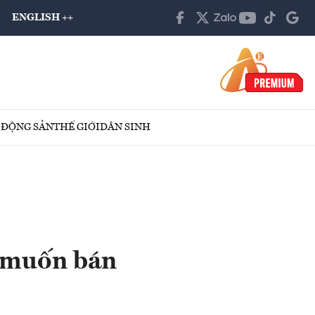
ENGLISH ++
 ĐỘNG SẢN
THẾ GIỚI
DÂN SINH
 muốn bán