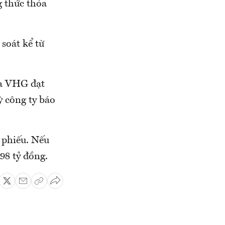
g thức thỏa
soát kể từ
ủa VHG đạt
ỳ công ty báo
 phiếu. Nếu
98 tỷ đồng.