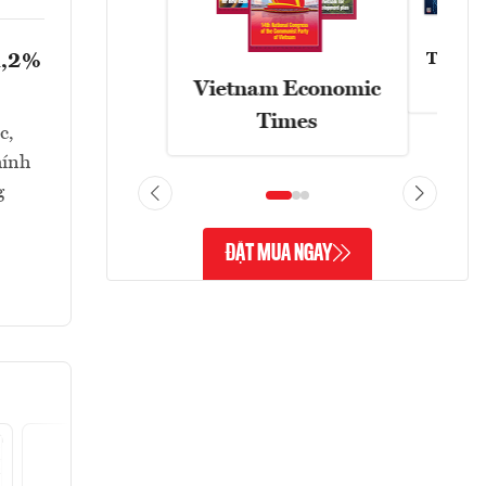
1,2%
Tạp chí
Vietnam Economic
Times
c,
hính
g
ĐẶT MUA NGAY