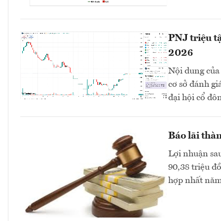
PNJ triệu t
2026
Nội dung của 
cơ sở đánh gi
đại hội cổ đô
Báo lãi thàn
Lợi nhuận sau
90,38 triệu đ
hợp nhất năm 