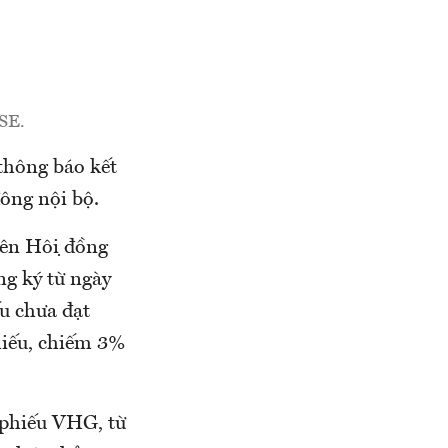
SE.
thông báo kết
đông nội bộ.
n Hội đồng
ng ký từ ngày
u chưa đạt
hiếu, chiếm 3%
 phiếu VHG, từ