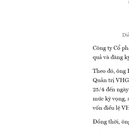
Di
Công ty Cổ p
quả và đăng ký
Theo đó, ông 
Quản trị VHG
25/4 đến ngày
mức kỳ vọng, 
vốn điều lệ V
Đồng thời, ôn