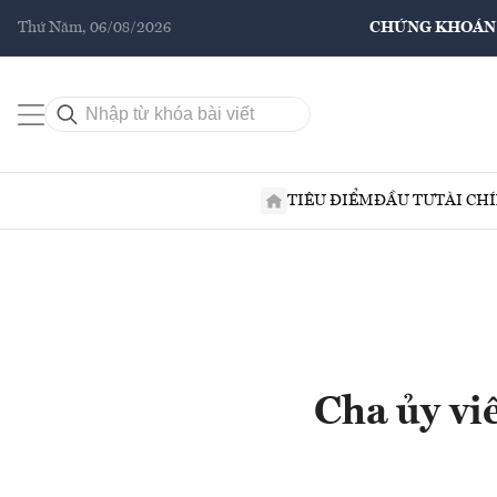
Thứ Năm, 06/08/2026
CHỨNG KHOÁN
TIÊU ĐIỂM
ĐẦU TƯ
TÀI CH
Cha ủy v