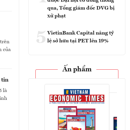
được Đại hội cổ đông thông
qua, Tổng giám đốc DVG bị
xử phạt
5
VietinBank Capital nâng tỷ
lệ sở hữu tại PET lên 19%
 trên
n của
Ấn phẩm
 tin
 là
hính