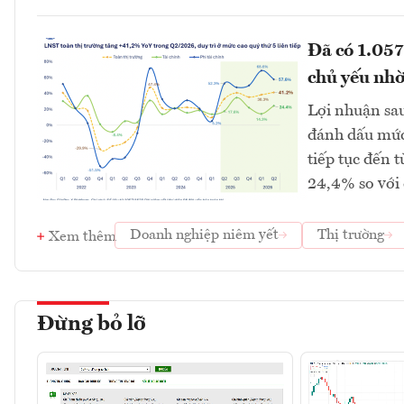
Đã có 1.057
chủ yếu nhờ
Lợi nhuận sau
đánh dấu mức 
tiếp tục đến t
24,4% so với 
Doanh nghiệp niêm yết
Thị trường
Xem thêm
Đừng bỏ lỡ