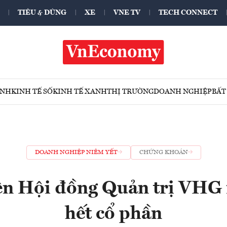
TIÊU & DÙNG
XE
VNE TV
TECH CONNECT
ÍNH
KINH TẾ SỐ
KINH TẾ XANH
THỊ TRƯỜNG
DOANH NGHIỆP
BẤT
DOANH NGHIỆP NIÊM YẾT
CHỨNG KHOÁN
iên Hội đồng Quản trị VHG
hết cổ phần