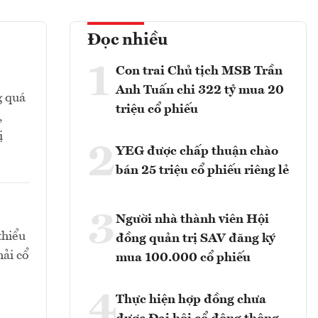
Đọc nhiều
1
Con trai Chủ tịch MSB Trần
Anh Tuấn chi 322 tỷ mua 20
g quá
triệu cổ phiếu
,
ị
2
YEG được chấp thuận chào
bán 25 triệu cổ phiếu riêng lẻ
3
Người nhà thành viên Hội
thiểu
đồng quản trị SAV đăng ký
hải cổ
mua 100.000 cổ phiếu
4
Thực hiện hợp đồng chưa