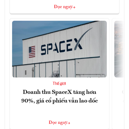
Đọc ngay
Thế giới
Doanh thu SpaceX tăng hơn
Cá
90%, giá cổ phiếu vẫn lao dốc
đậ
Đọc ngay