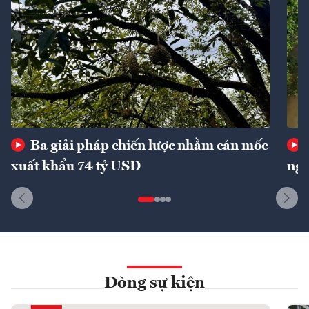
Ba giải pháp chiến lược nhằm cán mốc
xuất khẩu 74 tỷ USD
ngu
Dòng sự kiện