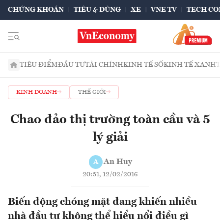
CHỨNG KHOÁN
TIÊU & DÙNG
XE
VNE TV
TECH CO
TIÊU ĐIỂM
ĐẦU TƯ
TÀI CHÍNH
KINH TẾ SỐ
KINH TẾ XANH
KINH DOANH
THẾ GIỚI
Chao đảo thị trường toàn cầu và 5
lý giải
An Huy
A
20:51, 12/02/2016
Biến động chóng mặt đang khiến nhiều
nhà đầu tư không thể hiểu nổi điều gì