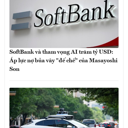
SoftBank và tham vọng AI trăm tỷ USD:
Áp lực nợ bủa vây "đế chế" của Masayoshi
Son