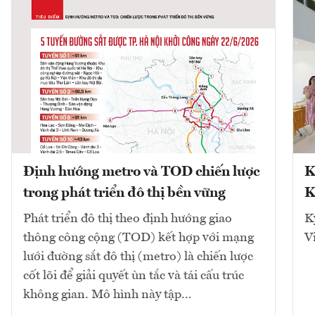
Định hướng metro và TOD chiến lược
K
trong phát triển đô thị bền vững
K
Phát triển đô thị theo định hướng giao
K
thông công cộng (TOD) kết hợp với mạng
V
lưới đường sắt đô thị (metro) là chiến lược
cốt lõi để giải quyết ùn tắc và tái cấu trúc
không gian. Mô hình này tập...