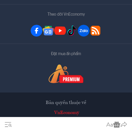
Theo dõi VnEconomy
Đặt mua ấn phẩm
Bản quyền thuộc về
VnEconomy
Tạp chí điện tử của Hội Khoa học Kinh tế Việt Nam