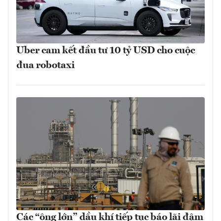
Uber cam kết đầu tư 10 tỷ USD cho cuộc
đua robotaxi
Các “ông lớn” dầu khí tiếp tục báo lãi đậm