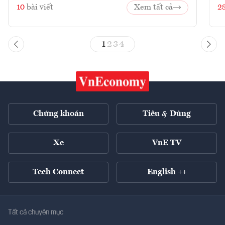
10
bài viết
Xem tất cả
2
1
2
3
4
Chứng khoán
Tiêu & Dùng
Xe
VnE TV
Tech Connect
English ++
Tất cả chuyên mục