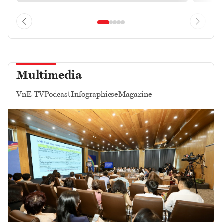
Multimedia
VnE TV
Podcast
Infographics
eMagazine