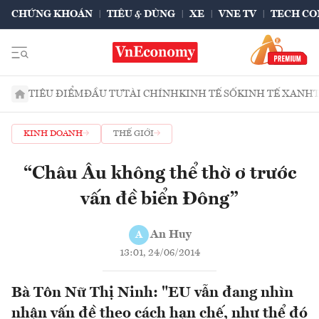
CHỨNG KHOÁN
TIÊU & DÙNG
XE
VNE TV
TECH CO
TIÊU ĐIỂM
ĐẦU TƯ
TÀI CHÍNH
KINH TẾ SỐ
KINH TẾ XANH
KINH DOANH
THẾ GIỚI
“Châu Âu không thể thờ ơ trước
vấn đề biển Đông”
An Huy
A
13:01, 24/06/2014
Bà Tôn Nữ Thị Ninh: "EU vẫn đang nhìn
nhận vấn đề theo cách hạn chế, như thể đó