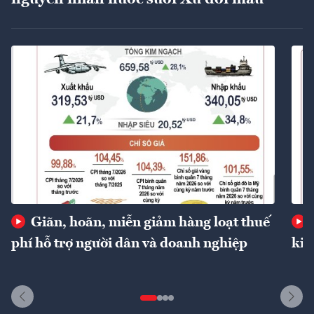
Giãn, hoãn, miễn giảm hàng loạt thuế
phí hỗ trợ người dân và doanh nghiệp
kin