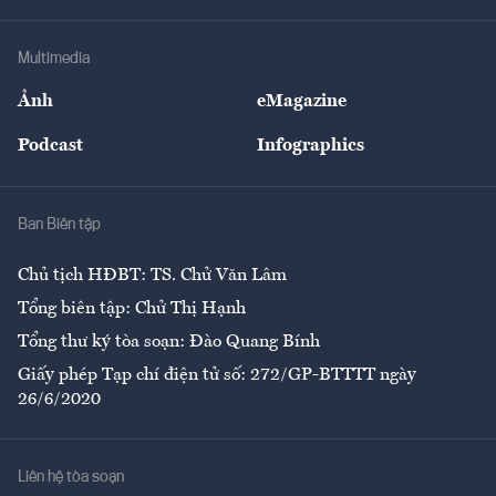
Hạ tầng
Sức khỏe
Khung pháp lý
Doanh nghiệp
Địa phương
Thị trường
Bảo hiểm
Multimedia
Sự kiện
Nhân lực
Ảnh
eMagazine
Đẹp +
An sinh
Podcast
Infographics
Giải trí
Y tế
Nhà
Ban Biên tập
Ẩm thực
Chủ tịch HĐBT: TS. Chử Văn Lâm
Tổng biên tập: Chử Thị Hạnh
Tổng thư ký tòa soạn: Đào Quang Bính
Giấy phép Tạp chí điện tử số: 272/GP-BTTTT ngày
26/6/2020
Liên hệ tòa soạn