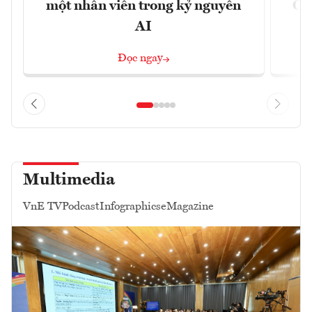
một nhân viên trong kỷ nguyên
CX
AI
n
Đọc ngay
Multimedia
VnE TV
Podcast
Infographics
eMagazine