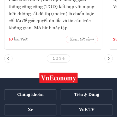
thông công cộng (TOD) kết hợp với mạng
V
lưới đường sắt đô thị (metro) là chiến lược
cốt lõi để giải quyết ùn tắc và tái cấu trúc
không gian. Mô hình này tập...
10
bài viết
Xem tất cả
2
1
2
3
4
Chứng khoán
Tiêu & Dùng
Xe
VnE TV