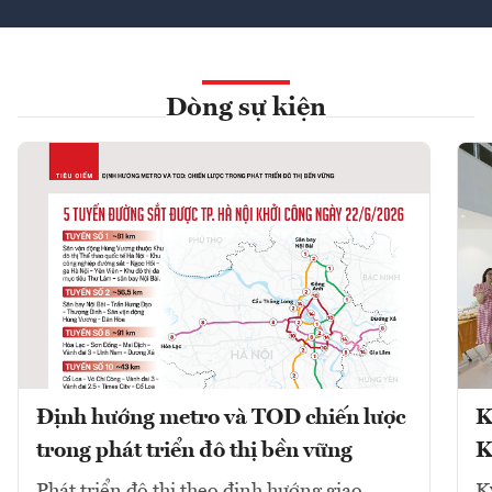
Dòng sự kiện
Định hướng metro và TOD chiến lược
K
trong phát triển đô thị bền vững
K
Phát triển đô thị theo định hướng giao
K