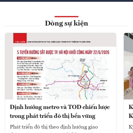
Dòng sự kiện
Định hướng metro và TOD chiến lược
K
trong phát triển đô thị bền vững
K
Phát triển đô thị theo định hướng giao
K