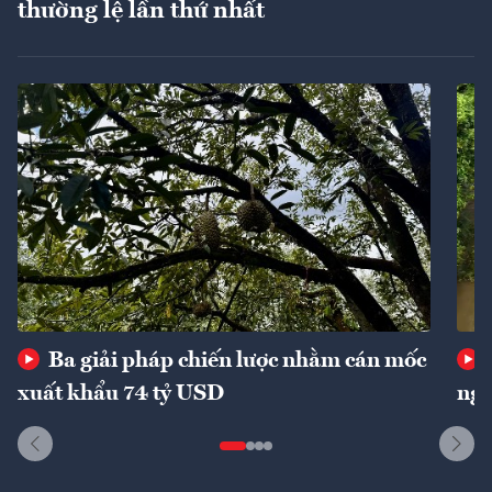
thường lệ lần thứ nhất
Ba giải pháp chiến lược nhằm cán mốc
xuất khẩu 74 tỷ USD
ngu