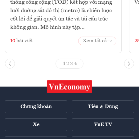
thông công cộng (TOD) kết hợp với mạng
V
lưới đường sắt đô thị (metro) là chiến lược
cốt lõi để giải quyết ùn tắc và tái cấu trúc
không gian. Mô hình này tập...
10
bài viết
Xem tất cả
2
1
2
3
4
Chứng khoán
Tiêu & Dùng
Xe
VnE TV