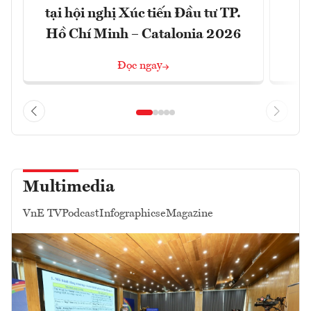
tại hội nghị Xúc tiến Đầu tư TP.
đó
Hồ Chí Minh – Catalonia 2026
Đọc ngay
Multimedia
VnE TV
Podcast
Infographics
eMagazine