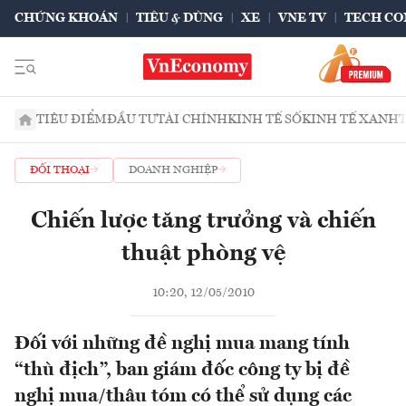
CHỨNG KHOÁN
TIÊU & DÙNG
XE
VNE TV
TECH CO
TIÊU ĐIỂM
ĐẦU TƯ
TÀI CHÍNH
KINH TẾ SỐ
KINH TẾ XANH
ĐỐI THOẠI
DOANH NGHIỆP
Chiến lược tăng trưởng và chiến
thuật phòng vệ
10:20, 12/05/2010
Đối với những đề nghị mua mang tính
“thù địch”, ban giám đốc công ty bị đề
nghị mua/thâu tóm có thể sử dụng các