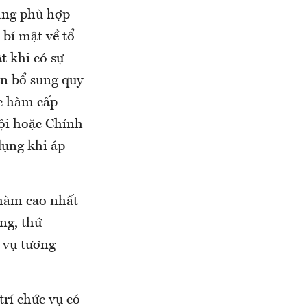
rằng phù hợp
 bí mật về tổ
t khi có sự
ần bổ sung quy
ậc hàm cấp
ội hoặc Chính
dụng khi áp
 hàm cao nhất
ng, thứ
c vụ tương
trí chức vụ có