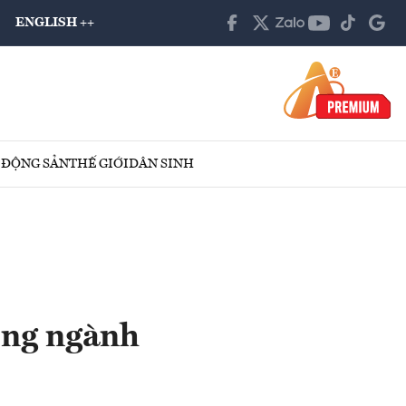
ENGLISH ++
 ĐỘNG SẢN
THẾ GIỚI
DÂN SINH
ớng ngành