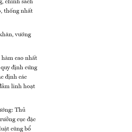
g, chính sách
ộ, thống nhất
 khăn, vướng
c hàm cao nhất
 quy định cứng
ác định các
 đảm linh hoạt
ướng: Thủ
rưởng cục đặc
luật cũng bổ