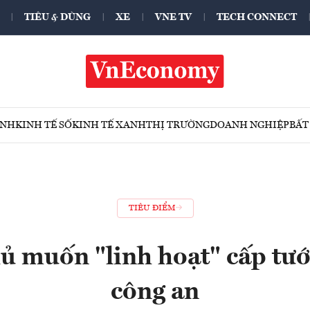
TIÊU & DÙNG
XE
VNE TV
TECH CONNECT
ÍNH
KINH TẾ SỐ
KINH TẾ XANH
THỊ TRƯỜNG
DOANH NGHIỆP
BẤT
TIÊU ĐIỂM
ủ muốn "linh hoạt" cấp tư
công an