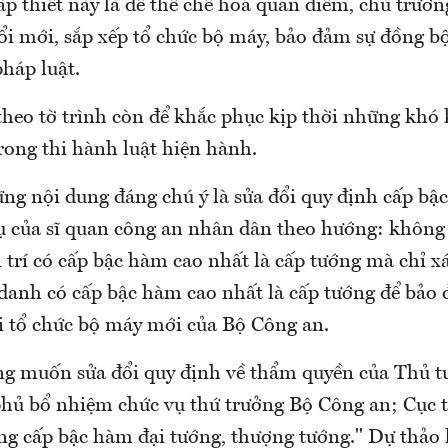
ấp thiết này là để thế chế hoá quan điểm, chủ trươn
ổi mới, sắp xếp tổ chức bộ máy, bảo đảm sự đồng b
háp luật.
 theo tờ trình còn để khắc phục kịp thời những khó
rong thi hành luật hiện hành.
ng nội dung đáng chú ý là sửa đổi quy định cấp bậ
vụ của sĩ quan công an nhân dân theo hướng: không
ị trí có cấp bậc hàm cao nhất là cấp tướng mà chỉ x
 danh có cấp bậc hàm cao nhất là cấp tướng để bảo
i tổ chức bộ máy mới của Bộ Công an.
g muốn sửa đổi quy định về thẩm quyền của Thủ t
hủ bổ nhiệm chức vụ thứ trưởng Bộ Công an; Cục t
ơng cấp bậc hàm đại tướng, thượng tướng." Dự thảo 