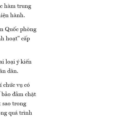
ậc hàm trung
hiện hành.
ban Quốc phòng
nh hoạt" cấp
i loại ý kiến
hân dân.
í chức vụ có
 bảo đảm chặt
t sao trong
ong quá trình