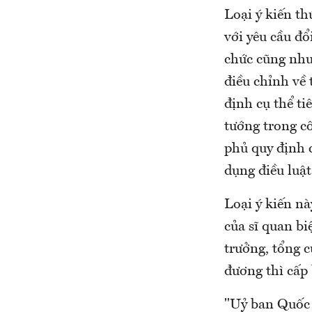
Loại ý kiến th
với yêu cầu đổ
chức cũng như 
điều chỉnh về 
định cụ thể ti
tướng trong c
phủ quy định 
dụng điều luật
Loại ý kiến n
của sĩ quan b
trưởng, tổng c
đương thì cấp
"Uỷ ban Quốc p