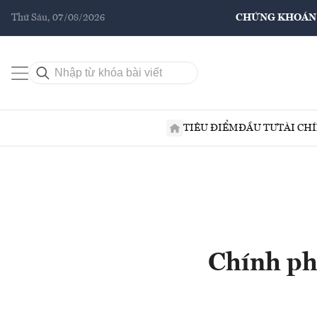
Thứ Sáu, 07/08/2026
CHỨNG KHOÁN
TIÊU ĐIỂM
ĐẦU TƯ
TÀI CH
Chính ph