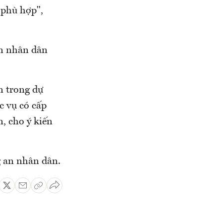
 phù hợp",
an nhân dân
n trong dự
c vụ có cấp
n, cho ý kiến
g an nhân dân.