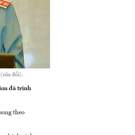
(sửa đổi).
âm đã trình
song theo