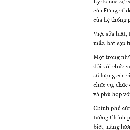
Lý do của sự c
của Đảng về đ
của hệ thống p
Việc sửa luật,
mắc, bất cập t
Một trong nhữ
đối với chức 
số lượng các v
chức vụ, chức
và phù hợp vớ
Chính phủ cũn
tướng Chính p
biệt; nâng lư