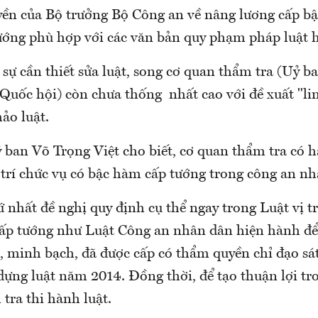
ền của Bộ trưởng Bộ Công an về nâng lương cấp b
tướng phù hợp với các văn bản quy phạm pháp luật 
 sự cần thiết sửa luật, song cơ quan thẩm tra (Uỷ 
 Quốc hội) còn chưa thống nhất cao với đề xuất "li
hảo luật.
an Võ Trọng Việt cho biết, cơ quan thẩm tra có ha
 trí chức vụ có bậc hàm cấp tướng trong công an n
ứ nhất đề nghị quy định cụ thể ngay trong Luật vị tr
ấp tướng như Luật Công an nhân dân hiện hành để
, minh bạch, đã được cấp có thẩm quyền chỉ đạo sá
dựng luật năm 2014. Đồng thời, để tạo thuận lợi tr
 tra thi hành luật.