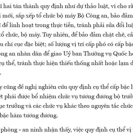
ứ hai tán thành quy định như dự thảo luật, vì cho 
i mới, sắp xếp tổ chức bộ máy Bộ Công an, bảo đảm
để linh hoạt trong thực tiễn, tránh phải sửa đổi luậ
tổ chức, bộ máy. Tuy nhiên, để bảo đảm chặt chẽ, c
êu chí cục đặc biệt; số lượng vị trí cấp phó có cấp b
ông an nhân dân để giao Uỷ ban Thường vụ Quốc h
cụ thể, tránh thực hiện thiếu thống nhất hoặc lạm 
.
ày cũng đề nghị nghiên cứu quy định cụ thể cấp bậc
iệt phái được bổ nhiệm chức vụ tương đương bộ trưở
ục trưởng và các chức vụ khác theo nguyên tắc chứ
 bậc hàm tương đương.
hòng - an ninh nhận thấy, việc quy định cụ thể vị 