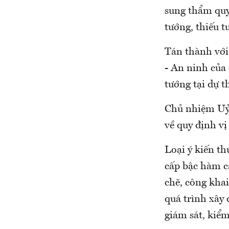
sung thẩm quy
tướng, thiếu 
Tán thành với
- An ninh của
tướng tại dự t
Chủ nhiệm Uỷ b
về quy định vị
Loại ý kiến th
cấp bậc hàm c
chẽ, công khai
quá trình xây 
giám sát, kiểm