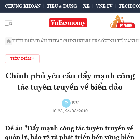
CHỨNG KHOÁN
TIÊU & DÙNG
XE
VNE TV
TECH CO
TIÊU ĐIỂM
ĐẦU TƯ
TÀI CHÍNH
KINH TẾ SỐ
KINH TẾ XANH
TIÊU ĐIỂM
Chính phủ yêu cầu đẩy mạnh công
tác tuyên truyền về biển đảo
P.V
P
16:23, 25/03/2010
Đề án "Đẩy mạnh công tác tuyên truyền về
quản lý, bảo vệ và phát triển bền vững biển