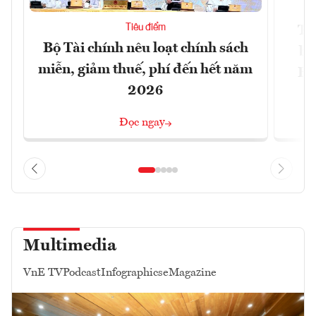
Tiêu điểm
Th
Bộ Tài chính nêu loạt chính sách
bi
miễn, giảm thuế, phí đến hết năm
Hộ
2026
Đọc ngay
Multimedia
VnE TV
Podcast
Infographics
eMagazine