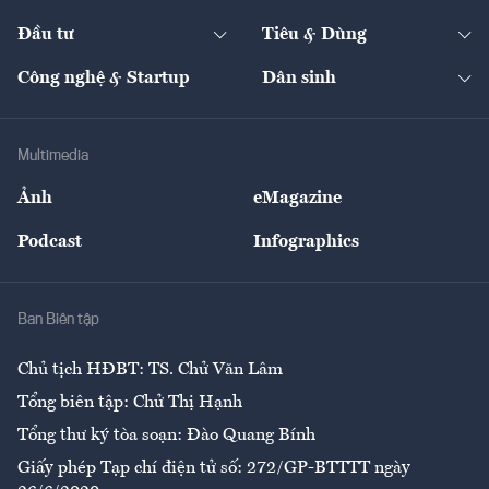
Start-up
Dự án
Công nghiệp
Chuyển động 24h
Đối thoại
The Guide
Video
Đầu tư
Tiêu & Dùng
Quản trị số
Cafe BĐS
Thị trường
Kinh doanh
Kết nối
Tạp chí kinh tế Việt Nam
eMagazine
Nhà đầu tư
Du lịch
Công nghệ & Startup
Dân sinh
Tư vấn
Nông sản
Doanh nhân
Tư vấn Tiêu & Dùng
Infographics
Hạ tầng
Sức khỏe
Khung pháp lý
Doanh nghiệp
Địa phương
Thị trường
Bảo hiểm
Multimedia
Sự kiện
Nhân lực
Ảnh
eMagazine
Đẹp +
An sinh
Podcast
Infographics
Giải trí
Y tế
Nhà
Ban Biên tập
Ẩm thực
Chủ tịch HĐBT: TS. Chử Văn Lâm
Tổng biên tập: Chử Thị Hạnh
Tổng thư ký tòa soạn: Đào Quang Bính
Giấy phép Tạp chí điện tử số: 272/GP-BTTTT ngày