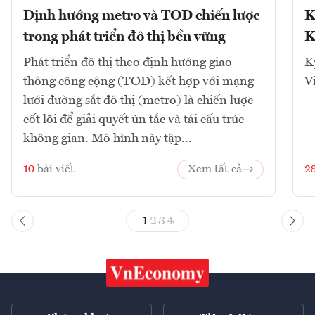
Định hướng metro và TOD chiến lược
K
trong phát triển đô thị bền vững
K
Phát triển đô thị theo định hướng giao
K
thông công cộng (TOD) kết hợp với mạng
V
lưới đường sắt đô thị (metro) là chiến lược
cốt lõi để giải quyết ùn tắc và tái cấu trúc
không gian. Mô hình này tập...
10
bài viết
Xem tất cả
2
1
2
3
4