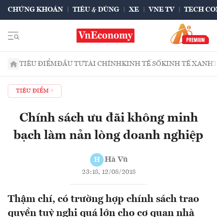
CHỨNG KHOÁN
TIÊU & DÙNG
XE
VNE TV
TECH CO
TIÊU ĐIỂM
ĐẦU TƯ
TÀI CHÍNH
KINH TẾ SỐ
KINH TẾ XANH
TIÊU ĐIỂM
Chính sách ưu đãi không minh
bạch làm nản lòng doanh nghiệp
Hà Vũ
H
23:18, 12/08/2018
Thậm chí, có trường hợp chính sách trao
quyền tuỳ nghi quá lớn cho cơ quan nhà