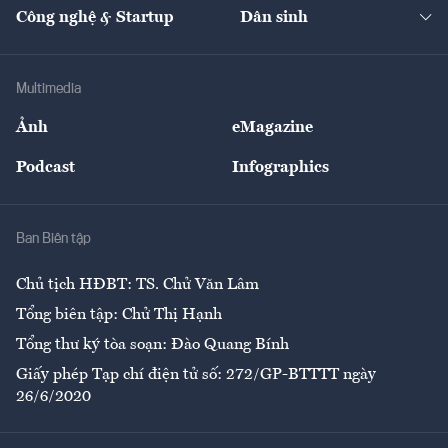
Nhà đầu tư
Du lịch
Công nghệ & Startup
Dân sinh
Tư vấn
Nông sản
Doanh nhân
Tư vấn Tiêu & Dùng
Infographics
Hạ tầng
Sức khỏe
Khung pháp lý
Doanh nghiệp
Địa phương
Thị trường
Bảo hiểm
Multimedia
Sự kiện
Nhân lực
Ảnh
eMagazine
Đẹp +
An sinh
Podcast
Infographics
Giải trí
Y tế
Nhà
Ban Biên tập
Ẩm thực
Chủ tịch HĐBT: TS. Chử Văn Lâm
Tổng biên tập: Chử Thị Hạnh
Tổng thư ký tòa soạn: Đào Quang Bính
Giấy phép Tạp chí điện tử số: 272/GP-BTTTT ngày
26/6/2020