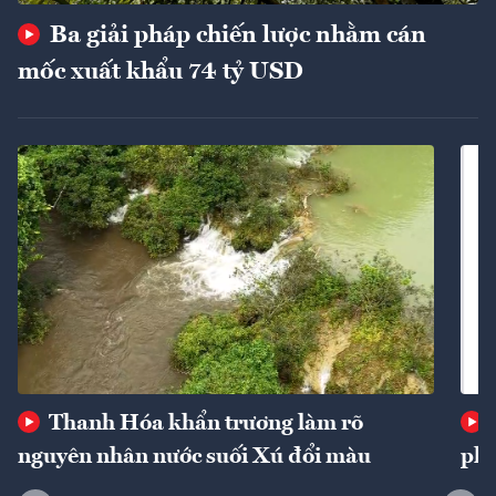
Ba giải pháp chiến lược nhằm cán
mốc xuất khẩu 74 tỷ USD
Thanh Hóa khẩn trương làm rõ
nguyên nhân nước suối Xú đổi màu
phí