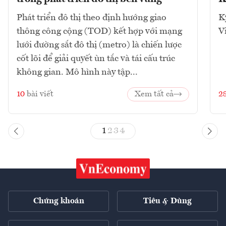
Phát triển đô thị theo định hướng giao
K
thông công cộng (TOD) kết hợp với mạng
V
lưới đường sắt đô thị (metro) là chiến lược
cốt lõi để giải quyết ùn tắc và tái cấu trúc
không gian. Mô hình này tập...
10
bài viết
Xem tất cả
2
1
2
3
4
Chứng khoán
Tiêu & Dùng