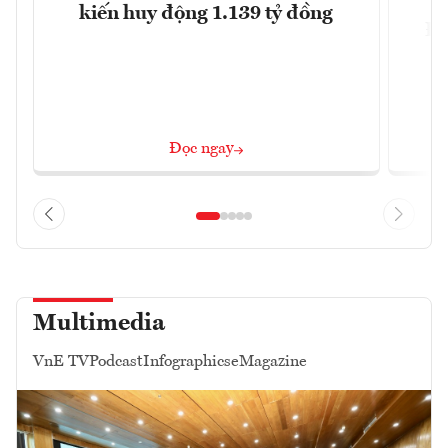
kiến huy động 1.139 tỷ đồng
Đô
Đọc ngay
Multimedia
VnE TV
Podcast
Infographics
eMagazine