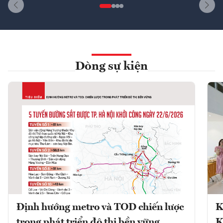
Dòng sự kiện
Định hướng metro và TOD chiến lược
K
trong phát triển đô thị bền vững
K