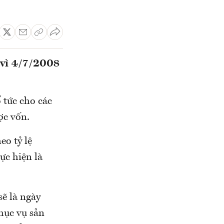
 vì 4/7/2008
 tức cho các
ợc vốn.
eo tỷ lệ
ực hiện là
sẽ là ngày
hục vụ sản