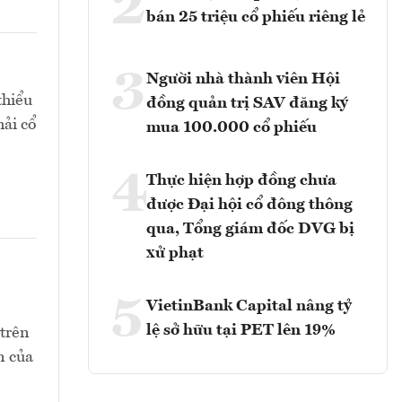
2
bán 25 triệu cổ phiếu riêng lẻ
3
Người nhà thành viên Hội
thiểu
đồng quản trị SAV đăng ký
hải cổ
mua 100.000 cổ phiếu
4
Thực hiện hợp đồng chưa
được Đại hội cổ đông thông
qua, Tổng giám đốc DVG bị
xử phạt
5
VietinBank Capital nâng tỷ
lệ sở hữu tại PET lên 19%
 trên
n của