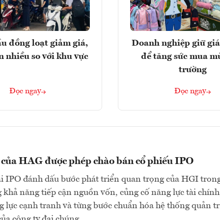
u đồng loạt giảm giá,
Doanh nghiệp giữ giá
n nhiều so với khu vực
để tăng sức mua m
trường
Đọc ngay
Đọc ngay
n của HAG được phép chào bán cổ phiếu IPO
ai IPO đánh dấu bước phát triển quan trọng của HGI tron
 khả năng tiếp cận nguồn vốn, củng cố năng lực tài chính
 lực cạnh tranh và từng bước chuẩn hóa hệ thống quản tr
của công ty đại chúng.