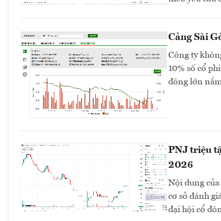
Cảng Sài Gò
Công ty không
10% số cổ phi
đông lớn nắm
PNJ triệu t
2026
Nội dung của 
cơ sở đánh gi
đại hội cổ đô