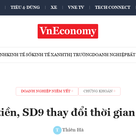
TIÊU & DÙNG
XE
VNE TV
TECH CONNECT
ÍNH
KINH TẾ SỐ
KINH TẾ XANH
THỊ TRƯỜNG
DOANH NGHIỆP
BẤT
DOANH NGHIỆP NIÊM YẾT
CHỨNG KHOÁN
iền, SD9 thay đổi thời gian 
Thiên Hà
T