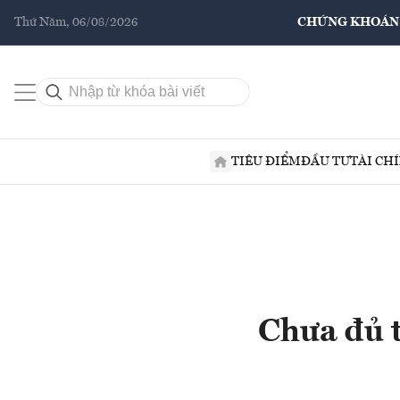
Thứ Năm, 06/08/2026
CHỨNG KHOÁN
TIÊU ĐIỂM
ĐẦU TƯ
TÀI CH
Chưa đủ t