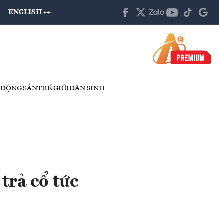
ENGLISH ++
 ĐỘNG SẢN
THẾ GIỚI
DÂN SINH
trả cổ tức