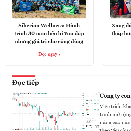
Siberian Wellness: Hành
Xăng dầ
trình 30 năm bền bỉ vun đắp
thấp hơ
những giá trị cho cộng đồng
Đọc ngay
Đọc tiếp
Công ty co
Việc triển kh
trình mở rộng
nâng cao năng
theo yêu cầu 