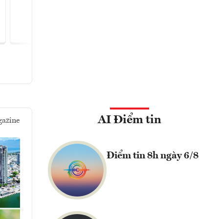
Bất đ
Đọc ngay
Đọc
AI Điểm tin
azine
Điểm tin 8h ngày 6/8