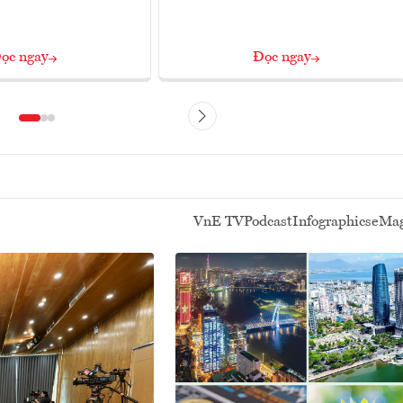
ọc ngay
Đọc ngay
VnE TV
Podcast
Infographics
eMag