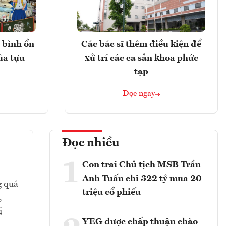
 bình ổn
Các bác sĩ thêm điều kiện để
ùa tựu
xử trí các ca sản khoa phức
tạp
Đọc ngay
Đọc nhiều
1
Con trai Chủ tịch MSB Trần
Anh Tuấn chi 322 tỷ mua 20
g quá
triệu cổ phiếu
,
ị
YEG được chấp thuận chào