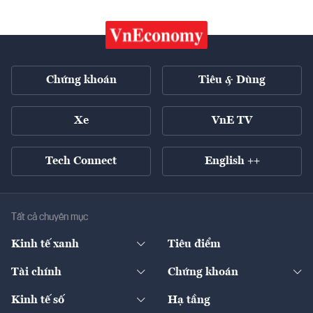
Chứng khoán
Tiêu & Dùng
Xe
VnE TV
Tech Connect
English ++
Tất cả chuyên mục
Kinh tế xanh
Tiêu điểm
Chuyển động xanh
Tài chính
Chứng khoán
Pháp lý
Ngân hàng
Doanh nghiệp niêm yết
Kinh tế số
Hạ tầng
Thương hiệu xanh