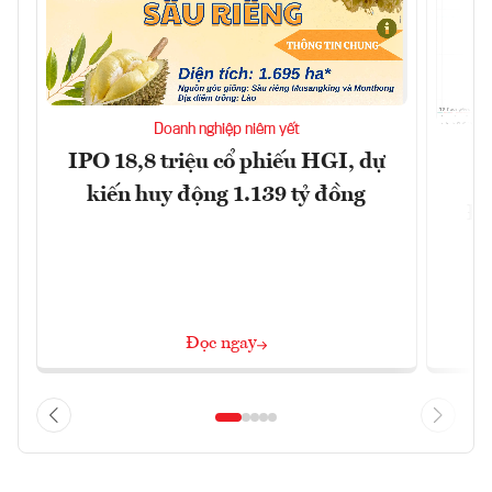
Doanh nghiệp niêm yết
IPO 18,8 triệu cổ phiếu HGI, dự
kiến huy động 1.139 tỷ đồng
Đô
Đọc ngay