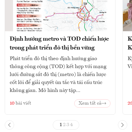
Định hướng metro và TOD chiến lược
K
trong phát triển đô thị bền vững
K
Phát triển đô thị theo định hướng giao
K
thông công cộng (TOD) kết hợp với mạng
V
lưới đường sắt đô thị (metro) là chiến lược
cốt lõi để giải quyết ùn tắc và tái cấu trúc
không gian. Mô hình này tập...
10
bài viết
Xem tất cả
2
1
2
3
4