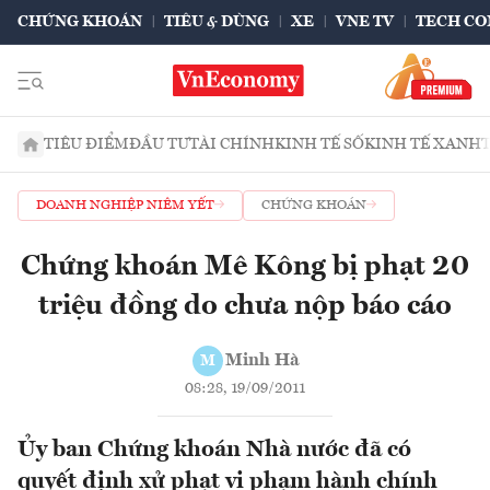
CHỨNG KHOÁN
TIÊU & DÙNG
XE
VNE TV
TECH CO
TIÊU ĐIỂM
ĐẦU TƯ
TÀI CHÍNH
KINH TẾ SỐ
KINH TẾ XANH
DOANH NGHIỆP NIÊM YẾT
CHỨNG KHOÁN
Chứng khoán Mê Kông bị phạt 20
triệu đồng do chưa nộp báo cáo
Minh Hà
M
08:28, 19/09/2011
Ủy ban Chứng khoán Nhà nước đã có
quyết định xử phạt vi phạm hành chính