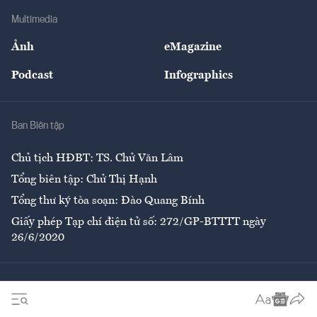
Doanh nghiệp
Địa phương
Thị trường
Bảo hiểm
Multimedia
Sự kiện
Nhân lực
Ảnh
eMagazine
Đẹp +
An sinh
Podcast
Infographics
Giải trí
Y tế
Nhà
Ban Biên tập
Ẩm thực
Chủ tịch HĐBT: TS. Chử Văn Lâm
Tổng biên tập: Chử Thị Hạnh
Tổng thư ký tòa soạn: Đào Quang Bính
Giấy phép Tạp chí điện tử số: 272/GP-BTTTT ngày
26/6/2020
Liên hệ tòa soạn