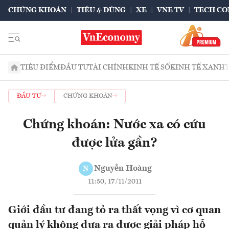
CHỨNG KHOÁN
TIÊU & DÙNG
XE
VNE TV
TECH CO
TIÊU ĐIỂM
ĐẦU TƯ
TÀI CHÍNH
KINH TẾ SỐ
KINH TẾ XANH
ĐẦU TƯ
CHỨNG KHOÁN
Chứng khoán: Nước xa có cứu
được lửa gần?
Nguyễn Hoàng
N
11:50, 17/11/2011
Giới đầu tư đang tỏ ra thất vọng vì cơ quan
quản lý không đưa ra được giải pháp hỗ