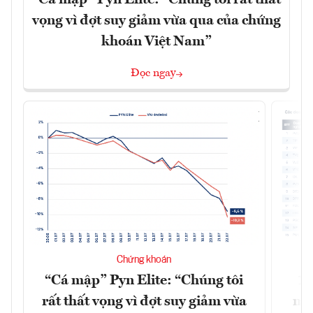
vọng vì đợt suy giảm vừa qua của chứng
khoán Việt Nam”
Đọc ngay
Chứng khoán
“Cá mập” Pyn Elite: “Chúng tôi
15
rất thất vọng vì đợt suy giảm vừa
mặt