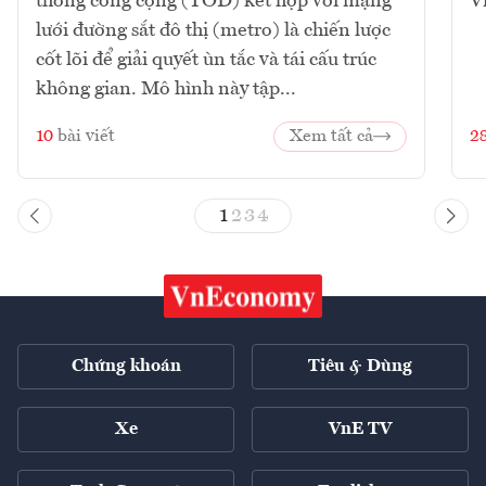
thông công cộng (TOD) kết hợp với mạng
V
lưới đường sắt đô thị (metro) là chiến lược
cốt lõi để giải quyết ùn tắc và tái cấu trúc
không gian. Mô hình này tập...
10
bài viết
Xem tất cả
2
1
2
3
4
Chứng khoán
Tiêu & Dùng
Xe
VnE TV