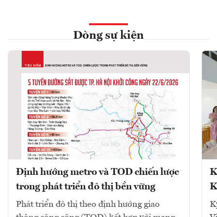
Dòng sự kiện
Định hướng metro và TOD chiến lược
K
trong phát triển đô thị bền vững
K
Phát triển đô thị theo định hướng giao
K