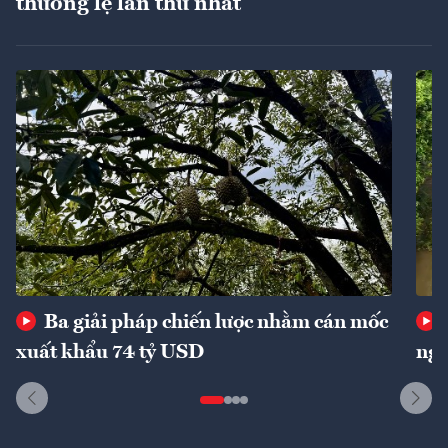
thường lệ lần thứ nhất
Ba giải pháp chiến lược nhằm cán mốc
xuất khẩu 74 tỷ USD
ngu