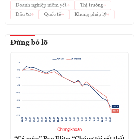
Doanh nghiệp niêm yết
Thị trường
Đầu tư
Quốc tế
Khung pháp lý
Đừng bỏ lỡ
Chứng khoán
“Cá mập” Pyn Elite: “Chúng tôi rất thất