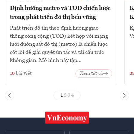
Định hướng metro và TOD chiến lược
K
trong phát triển đô thị bền vững
K
Phát triển đô thị theo định hướng giao
K
thông công cộng (TOD) kết hợp với mạng
V
lưới đường sắt đô thị (metro) là chiến lược
cốt lõi để giải quyết ùn tắc và tái cấu trúc
không gian. Mô hình này tập...
10
bài viết
Xem tất cả
2
1
2
3
4