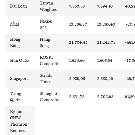
Taiwan
Đài Loan
7.353,86
7.394,10
40,2
Weighted
Nikkei
Nhật
13.286,37
13.265,40
-20,
225
Hồng
Hang
21.704,45
21.242,78
-461,
Kông
Seng
KOSPI
Hàn Quốc
1.623,60
1.606,54
-17,0
Composite
Straits
Singapore
2.909,06
2.880,45
-25,7
Times
Trung
Shanghai
2.651,73
2.703,53
51,80
Quốc
Composite
Nguồn:
CNBC,
Thomson
Reuters,