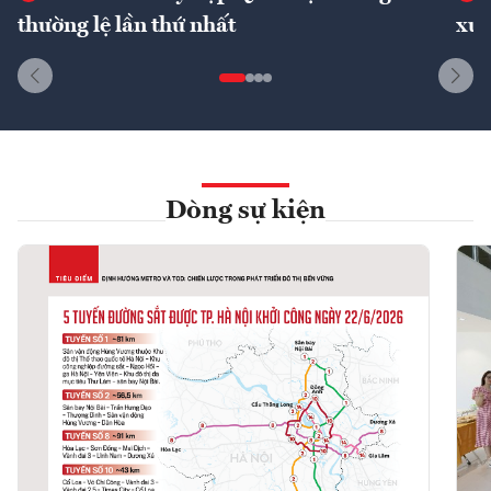
thường lệ lần thứ nhất
xuấ
Dòng sự kiện