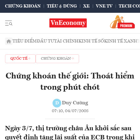
CHỨNG KHOÁN
TIÊU & DÙNG
XE
VNE TV
TECH CO
TIÊU ĐIỂM
ĐẦU TƯ
TÀI CHÍNH
KINH TẾ SỐ
KINH TẾ XANH
QUỐC TẾ
CHỨNG KHOÁN
Chứng khoán thế giới: Thoát hiểm
trong phút chót
Duy Cường
D
07:10, 04/07/2008
Ngày 3/7, thị trường châu Âu khởi sắc sau
quyết định tăng lãi suất của ECB trong khi