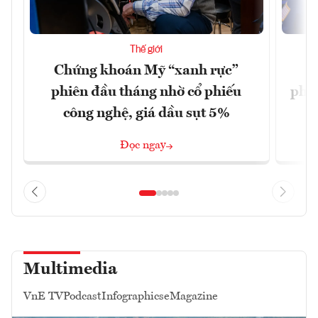
Thế giới
Chứng khoán Mỹ “xanh rực”
C
phiên đầu tháng nhờ cổ phiếu
phiê
công nghệ, giá dầu sụt 5%
Đọc ngay
Multimedia
VnE TV
Podcast
Infographics
eMagazine