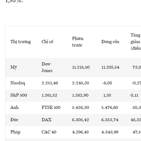
1,95%.
Tăng
Phiên
Thị trường
Chỉ số
Đóng cửa
giảm
trước
(điể
Dow
Mỹ
11.215,50
11.288,54
73,
Jones
Nasdaq
2.251,46
2.245,38
-6,08
-0,2
S&P 500
1.261,52
1.262,90
1,38
0,11
Anh
FTSE 100
5.426,30
5.476,60
50,3
Đức
DAX
6.305,42
6.353,74
48,3
Pháp
CAC 40
4.296,48
4.343,99
47,5