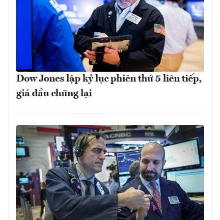
Dow Jones lập kỷ lục phiên thứ 5 liên tiếp,
giá dầu chững lại