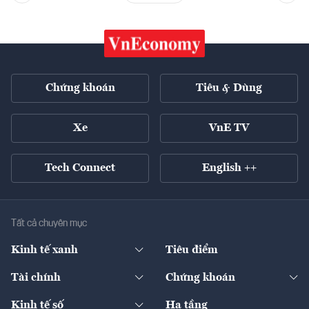
Chứng khoán
Tiêu & Dùng
Xe
VnE TV
Tech Connect
English ++
Tất cả chuyên mục
Kinh tế xanh
Tiêu điểm
Chuyển động xanh
Tài chính
Chứng khoán
Pháp lý
Ngân hàng
Doanh nghiệp niêm yết
Kinh tế số
Hạ tầng