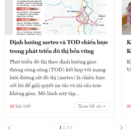
Định hướng metro và TOD chiến lược
K
trong phát triển đô thị bền vững
K
Phát triển đô thị theo định hướng giao
K
thông công cộng (TOD) kết hợp với mạng
V
lưới đường sắt đô thị (metro) là chiến lược
cốt lõi để giải quyết ùn tắc và tái cấu trúc
không gian. Mô hình này tập...
10
bài viết
Xem tất cả
2
1
2
3
4