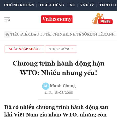
CHỨNG KHOÁN
TIÊU & DÙNG
XE
VNE TV
TECH CO
TIÊU ĐIỂM
ĐẦU TƯ
TÀI CHÍNH
KINH TẾ SỐ
KINH TẾ XANH
XUẤT NHẬP KHẨU
THỊ TRƯỜNG
Chương trình hành động hậu
WTO: Nhiều nhưng yếu!
Mạnh Chung
M
11:31, 18/08/2008
Đã có nhiều chương trình hành động sau
khi Việt Nam gia nhập WTO, nhưng còn