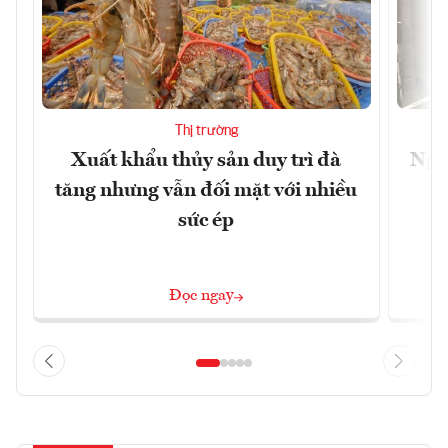
Thị trường
Xuất khẩu thủy sản duy trì đà
Ngà
tăng nhưng vẫn đối mặt với nhiều
v
sức ép
Đọc ngay