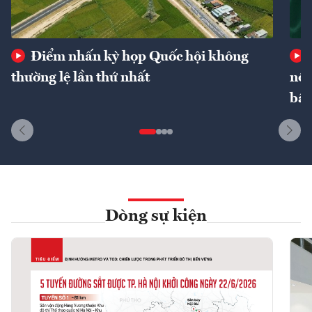
Điểm nhấn kỳ họp Quốc hội không
thường lệ lần thứ nhất
nôn
bất
Dòng sự kiện