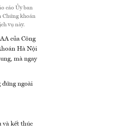
báo cáo Ủy ban
an Chứng khoán
ịch vụ này.
 AAA của Công
 khoán Hà Nội
hung, mà ngay
g đứng ngoài
 và kết thúc