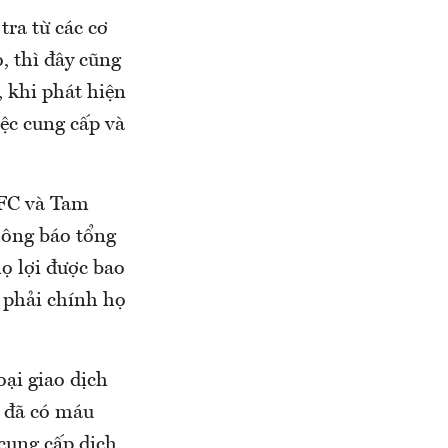
tra từ các cơ
, thì đây cũng
, khi phát hiện
ệc cung cấp và
y FC và Tam
thông báo tổng
họ lợi được bao
ó phải chính họ
oại giao dịch
n đã có máu
cung cấp dịch