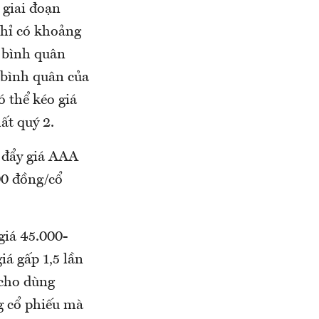
 giai đoạn
chỉ có khoảng
ì bình quân
h bình quân của
ó thể kéo giá
hất quý 2.
à đẩy giá AAA
00 đồng/cổ
 giá 45.000-
á gấp 1,5 lần
 cho dùng
g cổ phiếu mà