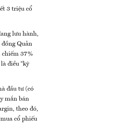
t 3 triệu cổ
 đang lưu hành,
ội đồng Quản
án chiếm 37%
là điều “kỳ
à đầu tư (có
may mắn bán
rgin, theo đó,
 mua cổ phiếu