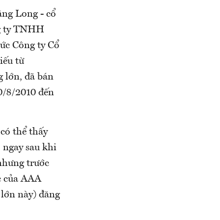
ăng Long - cổ
ng ty TNHH
hức Công ty Cổ
iếu từ
 lớn, đã bán
20/8/2010 đến
có thể thấy
, ngay sau khi
nhưng trước
ác của AAA
 lớn này) đăng