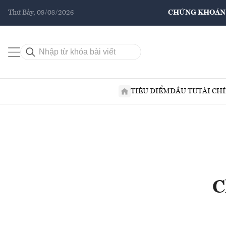
Thứ Bảy, 08/08/2026
CHỨNG KHOÁN
TIÊU ĐIỂM
ĐẦU TƯ
TÀI CH
C