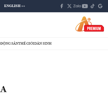
ENGLISH ++
 ĐỘNG SẢN
THẾ GIỚI
DÂN SINH
AA