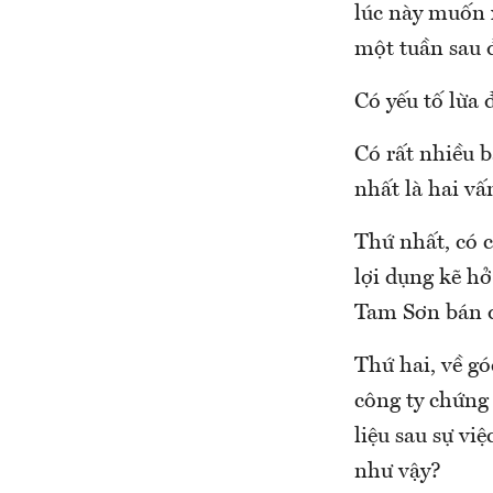
lúc này muốn x
một tuần sau 
Có yếu tố lừa 
Có rất nhiều 
nhất là hai vấ
Thứ nhất, có c
lợi dụng kẽ hở
Tam Sơn bán đ
Thứ hai, về gó
công ty chứng 
liệu sau sự vi
như vậy?