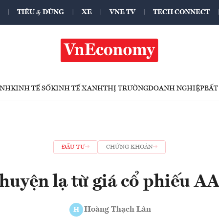
TIÊU & DÙNG
XE
VNE TV
TECH CONNECT
ÍNH
KINH TẾ SỐ
KINH TẾ XANH
THỊ TRƯỜNG
DOANH NGHIỆP
BẤT
ĐẦU TƯ
CHỨNG KHOÁN
huyện lạ từ giá cổ phiếu A
Hoàng Thạch Lân
H