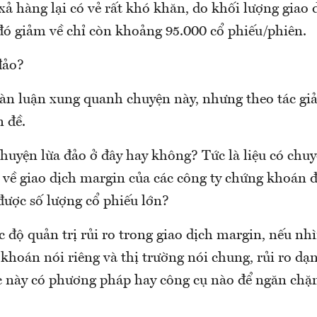
ả hàng lại có vẻ rất khó khăn, do khối lượng giao
đó giảm về chỉ còn khoảng 95.000 cổ phiếu/phiên.
đảo?
bàn luận xung quanh chuyện này, nhưng theo tác giả
n đề.
huyện lừa đảo ở đây hay không? Tức là liệu có chu
 về giao dịch margin của các công ty chứng khoán đ
ược số lượng cổ phiếu lớn?
c độ quản trị rủi ro trong giao dịch margin, nếu nh
khoán nói riêng và thị trường nói chung, rủi ro dạn
ệc này có phương pháp hay công cụ nào để ngăn chặn