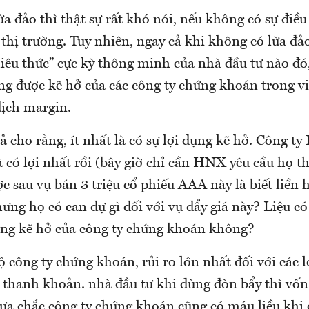
a đảo thì thật sự rất khó nói, nếu không có sự điều 
thị trường. Tuy nhiên, ngay cả khi không có lừa đảo
hiêu thức” cực kỳ thông minh của nhà đầu tư nào đó
ng được kẽ hở của các công ty chứng khoán trong vi
dịch margin.
ả cho rằng, ít nhất là có sự lợi dụng kẽ hở. Công t
à có lợi nhất rồi (bây giờ chỉ cần HNX yêu cầu họ 
ợc sau vụ bán 3 triệu cổ phiếu AAA này là biết liền 
hưng họ có can dự gì đối với vụ đẩy giá này? Liệu c
dụng kẽ hở của công ty chứng khoán không?
 công ty chứng khoán, rủi ro lớn nhất đối với các l
 thanh khoản. nhà đầu tư khi dùng đòn bẩy thì vố
hưa chắc công ty chứng khoán cũng có máu liều khi 