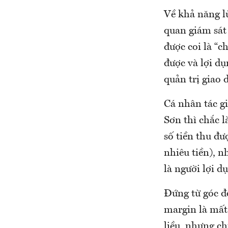
Về khả năng lừ
quan giám sát 
được coi là “c
được và lợi dụ
quản trị giao 
Cá nhân tác gi
Sơn thì chắc l
số tiền thu đư
nhiêu tiền), n
là người lợi 
Đứng từ góc độ
margin là mất
liều, nhưng c