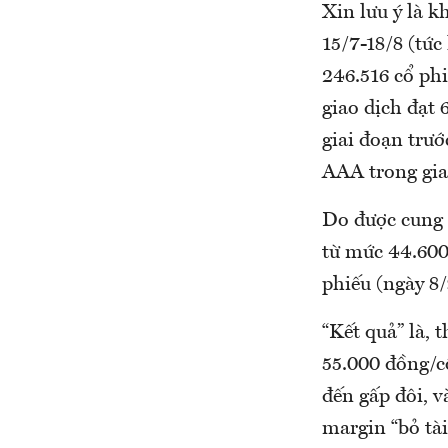
Xin lưu ý là 
15/7-18/8 (tức
246.516 cổ ph
giao dịch đạt 
giai đoạn trướ
AAA trong gia
Do được cung 
từ mức 44.600
phiếu (ngày 8/9
“Kết quả” là, 
55.000 đồng/c
đến gấp đôi, v
margin “bỏ tà