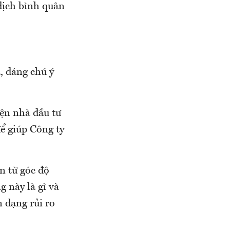
 dịch bình quân
, đáng chú ý
yện nhà đầu tư
ể giúp Công ty
ìn từ góc độ
g này là gì và
 dạng rủi ro