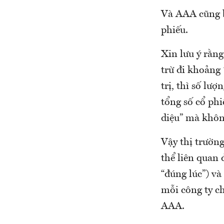
Và AAA cũng b
phiếu.
Xin lưu ý rằng
trừ đi khoảng
trị, thì số l
tổng số cổ phi
diệu” mà khôn
Vậy thị trườn
thể liên quan
“đúng lúc”) v
mỗi công ty c
AAA.