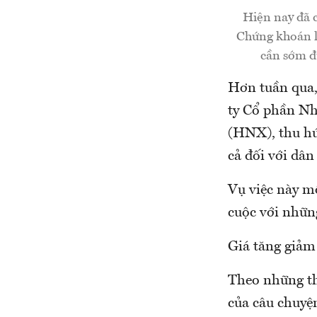
Hiện nay đã c
Chứng khoán l
cần sớm đư
Hơn tuần qua,
ty Cổ phần Nh
(HNX), thu hú
cả đối với dân
Vụ việc này m
cuộc với những
Giá tăng giảm
Theo những th
của câu chuyệ