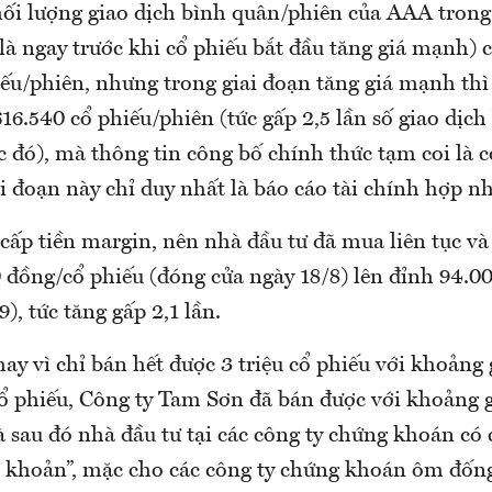
khối lượng giao dịch bình quân/phiên của AAA trong
 là ngay trước khi cổ phiếu bắt đầu tăng giá mạnh) 
iếu/phiên, nhưng trong giai đoạn tăng giá mạnh th
616.540 cổ phiếu/phiên (tức gấp 2,5 lần số giao dịc
c đó), mà thông tin công bố chính thức tạm coi là c
i đoạn này chỉ duy nhất là báo cáo tài chính hợp n
cấp tiền margin, nên nhà đầu tư đã mua liên tục v
 đồng/cổ phiếu (đóng cửa ngày 18/8) lên đỉnh 94.0
), tức tăng gấp 2,1 lần.
thay vì chỉ bán hết được 3 triệu cổ phiếu với khoảng
ổ phiếu, Công ty Tam Sơn đã bán được với khoảng gi
à sau đó nhà đầu tư tại các công ty chứng khoán có
i khoản”, mặc cho các công ty chứng khoán ôm đốn