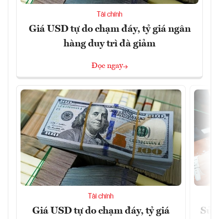
Tài chính
Giá USD tự do chạm đáy, tỷ giá ngân
hàng duy trì đà giảm
Đọc ngay
Tài chính
Giá USD tự do chạm đáy, tỷ giá
Sửa 