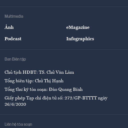
Tư vấn Tiêu & Dùng
Infographics
Hạ tầng
Sức khỏe
Khung pháp lý
Doanh nghiệp
Địa phương
Thị trường
Bảo hiểm
Multimedia
Sự kiện
Nhân lực
Ảnh
eMagazine
Đẹp +
An sinh
Podcast
Infographics
Giải trí
Y tế
Nhà
Ban Biên tập
Ẩm thực
Chủ tịch HĐBT: TS. Chử Văn Lâm
Tổng biên tập: Chử Thị Hạnh
Tổng thư ký tòa soạn: Đào Quang Bính
Giấy phép Tạp chí điện tử số: 272/GP-BTTTT ngày
26/6/2020
Liên hệ tòa soạn