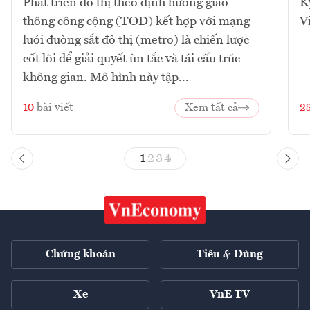
Phát triển đô thị theo định hướng giao
K
thông công cộng (TOD) kết hợp với mạng
V
lưới đường sắt đô thị (metro) là chiến lược
cốt lõi để giải quyết ùn tắc và tái cấu trúc
không gian. Mô hình này tập...
10
bài viết
Xem tất cả
2
1
2
3
4
Chứng khoán
Tiêu & Dùng
Xe
VnE TV