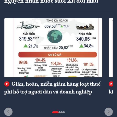
nguyên nhân nước suối Xú đổi màu
Giãn, hoãn, miễn giảm hàng loạt thuế
phí hỗ trợ người dân và doanh nghiệp
kin