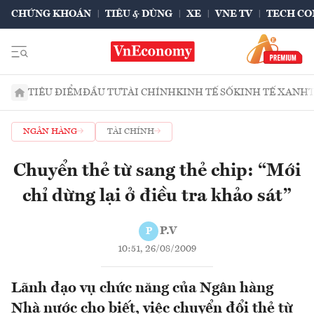
CHỨNG KHOÁN
TIÊU & DÙNG
XE
VNE TV
TECH CO
TIÊU ĐIỂM
ĐẦU TƯ
TÀI CHÍNH
KINH TẾ SỐ
KINH TẾ XANH
NGÂN HÀNG
TÀI CHÍNH
Chuyển thẻ từ sang thẻ chip: “Mới
chỉ dừng lại ở điều tra khảo sát”
P.V
P
10:51, 26/08/2009
Lãnh đạo vụ chức năng của Ngân hàng
Nhà nước cho biết, việc chuyển đổi thẻ từ