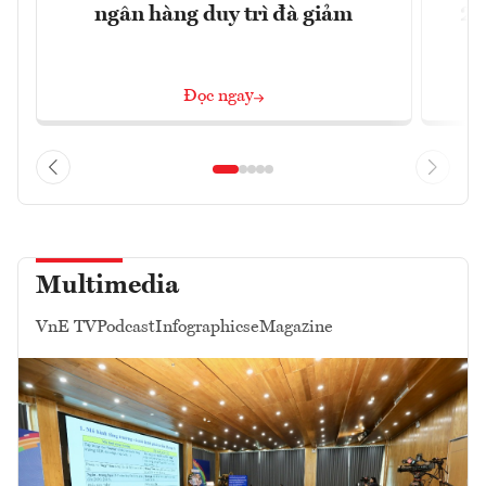
ngân hàng duy trì đà giảm
20
Đọc ngay
Multimedia
VnE TV
Podcast
Infographics
eMagazine