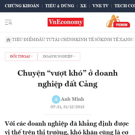
CHỨNG KHOÁN
TIÊU & DÙNG
XE
VNE TV
TECH CO
TIÊU ĐIỂM
ĐẦU TƯ
TÀI CHÍNH
KINH TẾ SỐ
KINH TẾ XANH
ĐỐI THOẠI
DOANH NGHIỆP
Chuyện “vượt khó” ở doanh
nghiệp đất Cảng
Anh Minh
A
07:31, 31/12/2013
Với các doanh nghiệp đã khẳng định được
vị thế trên thị trường, khó khăn cũng là cơ