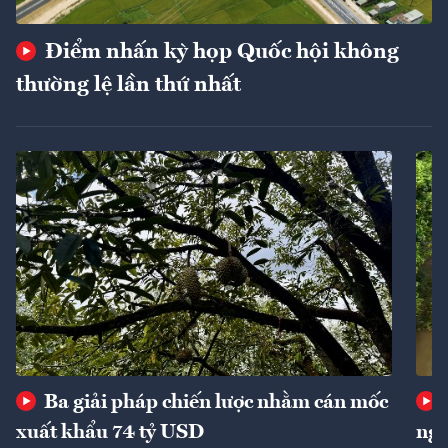
Điểm nhấn kỳ họp Quốc hội không
thường lệ lần thứ nhất
Ba giải pháp chiến lược nhằm cán mốc
xuất khẩu 74 tỷ USD
ngu