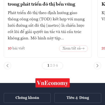
trong phát triển đô thị bền vững
K
Phát triển đô thị theo định hướng giao
K
thông công cộng (TOD) kết hợp với mạng
V
lưới đường sắt đô thị (metro) là chiến lược
cốt lõi để giải quyết ùn tắc và tái cấu trúc
không gian. Mô hình này tập...
10
bài viết
Xem tất cả
2
1
2
3
4
Chứng khoán
Tiêu & Dùng