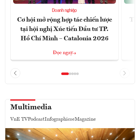
Doanh nghiệp
Cơ hội mở rộng hợp tác chiến lược
Thị
tại hội nghị Xúc tiến Đầu tư TP.
đó
Hồ Chí Minh – Catalonia 2026
Đọc ngay
Multimedia
VnE TV
Podcast
Infographics
eMagazine