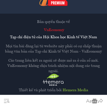
Bản quyền thuộc về
VnEconomy
Tạp chí điện tử của Hội Khoa học Kinh tế Việt Nam
Mọi tin bài đăng lại từ website này phải có sự chấp thuận
bằng văn bản của
Tạp chí Kinh tế Việt Nam - VnEconomy
Các trang liên kết ra ngoài sẽ được mở ra ở cửa sổ mới.
VnEconomy không chịu trách nhiệm nội dung các trang
ngoài.
Thiết kế và phát triển bởi
Hemera Media
Dựa trên nền tảng
Hemera AI CMS