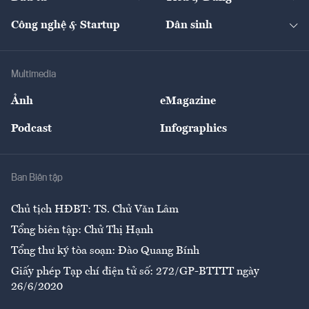
Quản trị số
Cafe BĐS
Thị trường
Kinh doanh
Kết nối
Tạp chí kinh tế Việt Nam
eMagazine
Nhà đầu tư
Du lịch
Công nghệ & Startup
Dân sinh
Tư vấn
Nông sản
Doanh nhân
Tư vấn Tiêu & Dùng
Infographics
Hạ tầng
Sức khỏe
Khung pháp lý
Doanh nghiệp
Địa phương
Thị trường
Bảo hiểm
Multimedia
Sự kiện
Nhân lực
Ảnh
eMagazine
Đẹp +
An sinh
Podcast
Infographics
Giải trí
Y tế
Nhà
Ban Biên tập
Ẩm thực
Chủ tịch HĐBT: TS. Chử Văn Lâm
Tổng biên tập: Chử Thị Hạnh
Tổng thư ký tòa soạn: Đào Quang Bính
Giấy phép Tạp chí điện tử số: 272/GP-BTTTT ngày
26/6/2020